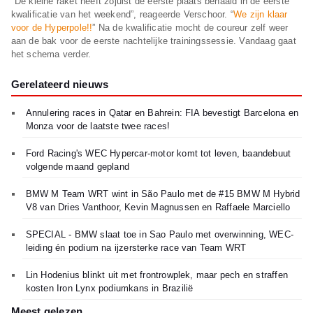
"De kleine raket heeft zojuist de eerste plaats behaald in de eerste
kwalificatie van het weekend”, reageerde Verschoor. “
We zijn klaar
voor de Hyperpole!!
” Na de kwalificatie mocht de coureur zelf weer
aan de bak voor de eerste nachtelijke trainingssessie. Vandaag gaat
het schema verder.
Gerelateerd nieuws
Annulering races in Qatar en Bahrein: FIA bevestigt Barcelona en
Monza voor de laatste twee races!
Ford Racing's WEC Hypercar-motor komt tot leven, baandebuut
volgende maand gepland
BMW M Team WRT wint in São Paulo met de #15 BMW M Hybrid
V8 van Dries Vanthoor, Kevin Magnussen en Raffaele Marciello
SPECIAL - BMW slaat toe in Sao Paulo met overwinning, WEC-
leiding én podium na ijzersterke race van Team WRT
Lin Hodenius blinkt uit met frontrowplek, maar pech en straffen
kosten Iron Lynx podiumkans in Brazilië
Meest gelezen