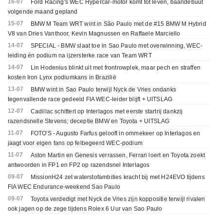
16-07
Ford Racing's WEC Hypercar-motor komt tot leven, baandebuut
volgende maand gepland
15-07
BMW M Team WRT wint in São Paulo met de #15 BMW M Hybrid
V8 van Dries Vanthoor, Kevin Magnussen en Raffaele Marciello
14-07
SPECIAL - BMW slaat toe in Sao Paulo met overwinning, WEC-
leiding én podium na ijzersterke race van Team WRT
14-07
Lin Hodenius blinkt uit met frontrowplek, maar pech en straffen
kosten Iron Lynx podiumkans in Brazilië
13-07
BMW wint in Sao Paulo terwijl Nyck de Vries ondanks
tegenvallende race gedeeld FIA WEC-leider blijft + UITSLAG
12-07
Cadillac schittert op Interlagos met eerste startrij dankzij
razendsnelle Stevens; deceptie BMW en Toyota + UITSLAG
11-07
FOTO'S - Augusto Farfus gelooft in ommekeer op Interlagos en
jaagt voor eigen fans op felbegeerd WEC-podium
11-07
Aston Martin en Genesis verrassen, Ferrari loert en Toyota zoekt
antwoorden in FP1 en FP2 op razendsnel Interlagos
09-07
MissionH24 zet waterstofambities kracht bij met H24EVO tijdens
FIA WEC Endurance-weekend Sao Paulo
09-07
Toyota verdedigt met Nyck de Vries zijn koppositie terwijl rivalen
ook jagen op de zege tijdens Rolex 6 Uur van Sao Paulo