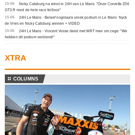
15-06
Nicky Catsburg na winst in 24H van Le Mans: "Onze Corvette Z06
GT3.R reed de hele race feilloos"
15-06
24H Le Mans - Beleef nogmaals uniek podium in Le Mans: Nyck
de Vries en Nicky Catsburg winnen + VIDEO
15-06
24H Le Mans - Vincent Vosse deed met WRT mee om zege: "We
hebben dit podium verdiend!"
XTRA
⚏
COLUMNS