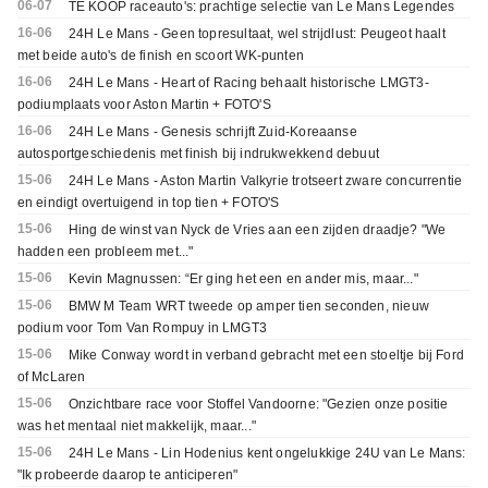
06-07
TE KOOP raceauto's: prachtige selectie van Le Mans Legendes
16-06
24H Le Mans - Geen topresultaat, wel strijdlust: Peugeot haalt
met beide auto's de finish en scoort WK-punten
16-06
24H Le Mans - Heart of Racing behaalt historische LMGT3-
podiumplaats voor Aston Martin + FOTO'S
16-06
24H Le Mans - Genesis schrijft Zuid-Koreaanse
autosportgeschiedenis met finish bij indrukwekkend debuut
15-06
24H Le Mans - Aston Martin Valkyrie trotseert zware concurrentie
en eindigt overtuigend in top tien + FOTO'S
15-06
Hing de winst van Nyck de Vries aan een zijden draadje? "We
hadden een probleem met..."
15-06
Kevin Magnussen: “Er ging het een en ander mis, maar..."
15-06
BMW M Team WRT tweede op amper tien seconden, nieuw
podium voor Tom Van Rompuy in LMGT3
15-06
Mike Conway wordt in verband gebracht met een stoeltje bij Ford
of McLaren
15-06
Onzichtbare race voor Stoffel Vandoorne: "Gezien onze positie
was het mentaal niet makkelijk, maar..."
15-06
24H Le Mans - Lin Hodenius kent ongelukkige 24U van Le Mans:
"Ik probeerde daarop te anticiperen"