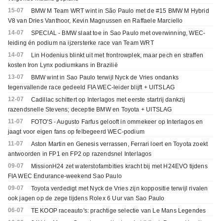
15-07
BMW M Team WRT wint in São Paulo met de #15 BMW M Hybrid
V8 van Dries Vanthoor, Kevin Magnussen en Raffaele Marciello
14-07
SPECIAL - BMW slaat toe in Sao Paulo met overwinning, WEC-
leiding én podium na ijzersterke race van Team WRT
14-07
Lin Hodenius blinkt uit met frontrowplek, maar pech en straffen
kosten Iron Lynx podiumkans in Brazilië
13-07
BMW wint in Sao Paulo terwijl Nyck de Vries ondanks
tegenvallende race gedeeld FIA WEC-leider blijft + UITSLAG
12-07
Cadillac schittert op Interlagos met eerste startrij dankzij
razendsnelle Stevens; deceptie BMW en Toyota + UITSLAG
11-07
FOTO'S - Augusto Farfus gelooft in ommekeer op Interlagos en
jaagt voor eigen fans op felbegeerd WEC-podium
11-07
Aston Martin en Genesis verrassen, Ferrari loert en Toyota zoekt
antwoorden in FP1 en FP2 op razendsnel Interlagos
09-07
MissionH24 zet waterstofambities kracht bij met H24EVO tijdens
FIA WEC Endurance-weekend Sao Paulo
09-07
Toyota verdedigt met Nyck de Vries zijn koppositie terwijl rivalen
ook jagen op de zege tijdens Rolex 6 Uur van Sao Paulo
06-07
TE KOOP raceauto's: prachtige selectie van Le Mans Legendes