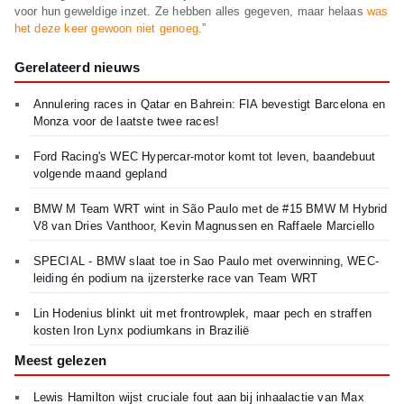
voor hun geweldige inzet. Ze hebben alles gegeven, maar helaas
was
het deze keer gewoon niet genoeg
.”
Gerelateerd nieuws
Annulering races in Qatar en Bahrein: FIA bevestigt Barcelona en
Monza voor de laatste twee races!
Ford Racing's WEC Hypercar-motor komt tot leven, baandebuut
volgende maand gepland
BMW M Team WRT wint in São Paulo met de #15 BMW M Hybrid
V8 van Dries Vanthoor, Kevin Magnussen en Raffaele Marciello
SPECIAL - BMW slaat toe in Sao Paulo met overwinning, WEC-
leiding én podium na ijzersterke race van Team WRT
Lin Hodenius blinkt uit met frontrowplek, maar pech en straffen
kosten Iron Lynx podiumkans in Brazilië
Meest gelezen
Lewis Hamilton wijst cruciale fout aan bij inhaalactie van Max