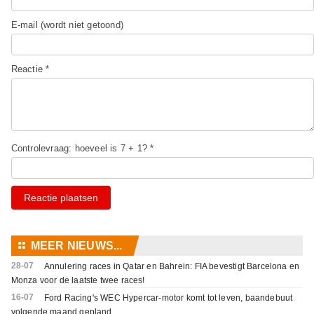
E-mail (wordt niet getoond)
Reactie *
Controlevraag: hoeveel is 7 + 1? *
Reactie plaatsen
⚏
MEER NIEUWS...
28-07
Annulering races in Qatar en Bahrein: FIA bevestigt Barcelona en
Monza voor de laatste twee races!
16-07
Ford Racing's WEC Hypercar-motor komt tot leven, baandebuut
volgende maand gepland