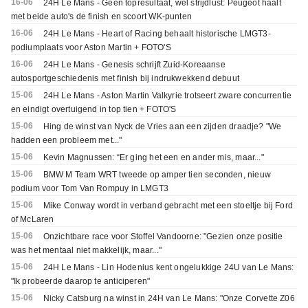
16-06
24H Le Mans - Geen topresultaat, wel strijdlust: Peugeot haalt
met beide auto's de finish en scoort WK-punten
16-06
24H Le Mans - Heart of Racing behaalt historische LMGT3-
podiumplaats voor Aston Martin + FOTO'S
16-06
24H Le Mans - Genesis schrijft Zuid-Koreaanse
autosportgeschiedenis met finish bij indrukwekkend debuut
15-06
24H Le Mans - Aston Martin Valkyrie trotseert zware concurrentie
en eindigt overtuigend in top tien + FOTO'S
15-06
Hing de winst van Nyck de Vries aan een zijden draadje? "We
hadden een probleem met..."
15-06
Kevin Magnussen: “Er ging het een en ander mis, maar..."
15-06
BMW M Team WRT tweede op amper tien seconden, nieuw
podium voor Tom Van Rompuy in LMGT3
15-06
Mike Conway wordt in verband gebracht met een stoeltje bij Ford
of McLaren
15-06
Onzichtbare race voor Stoffel Vandoorne: "Gezien onze positie
was het mentaal niet makkelijk, maar..."
15-06
24H Le Mans - Lin Hodenius kent ongelukkige 24U van Le Mans:
"Ik probeerde daarop te anticiperen"
15-06
Nicky Catsburg na winst in 24H van Le Mans: "Onze Corvette Z06