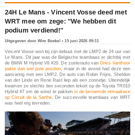
24H Le Mans - Vincent Vosse deed met
WRT mee om zege: "We hebben dit
podium verdiend!"
Uitgegeven door
Wim Boekel
• 15 juni 2026 09:31
Vincent Vosse won bij zijn debuut met de LMP2 de 24 uur van
Le Mans. Dit jaar was de Belgische teambaas er dichtbij met
de BMW M Hybrid V8 #20. De zusterauto van
Dries Vanthoor
pakte dan wel pole position
, maar in de avond had deze een
aanvaring met een LMP2. De auto van Robin Frijns, Sheldon
van der Linde en Rene Rast liep als een zonnetje. Uiteindelijk
kwamen ze slechts tien seconden tekort op de Toyota TR010
Hybrid #7 om de winst te pakken
in de beroemde etmaalrace
op Circuit de la Sarthe
. De succesvolle teambaas van WRT
was heel erg tevreden.