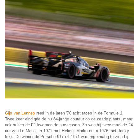
Gijs van Lennep
reed in de jaren '70 acht races in de Formule 1.
Twee keer eindigde de nu 84-jarige coureur op de zesde plaats, maar
ook buiten de F1 kwamen de successen. Zo won hij twee maal de 24
uur van Le Mans. In 1971 met Helmut Marko en in 1976 met Jacky
Ickx. De winnende Porsche 917 uit 1971 was regelmatig te zien bij