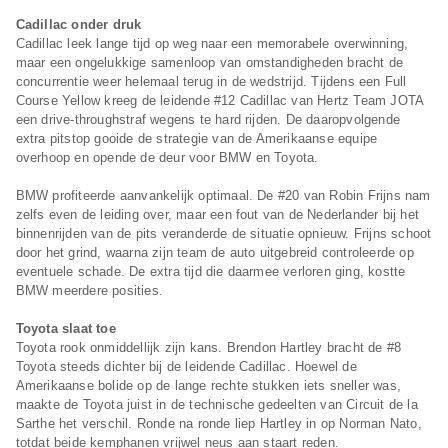
Cadillac onder druk
Cadillac leek lange tijd op weg naar een memorabele overwinning,
maar een ongelukkige samenloop van omstandigheden bracht de
concurrentie weer helemaal terug in de wedstrijd. Tijdens een Full
Course Yellow kreeg de leidende #12 Cadillac van Hertz Team JOTA
een drive-throughstraf wegens te hard rijden. De daaropvolgende
extra pitstop gooide de strategie van de Amerikaanse equipe
overhoop en opende de deur voor BMW en Toyota.
BMW profiteerde aanvankelijk optimaal. De #20 van Robin Frijns nam
zelfs even de leiding over, maar een fout van de Nederlander bij het
binnenrijden van de pits veranderde de situatie opnieuw. Frijns schoot
door het grind, waarna zijn team de auto uitgebreid controleerde op
eventuele schade. De extra tijd die daarmee verloren ging, kostte
BMW meerdere posities.
Toyota slaat toe
Toyota rook onmiddellijk zijn kans. Brendon Hartley bracht de #8
Toyota steeds dichter bij de leidende Cadillac. Hoewel de
Amerikaanse bolide op de lange rechte stukken iets sneller was,
maakte de Toyota juist in de technische gedeelten van Circuit de la
Sarthe het verschil. Ronde na ronde liep Hartley in op Norman Nato,
totdat beide kemphanen vrijwel neus aan staart reden.