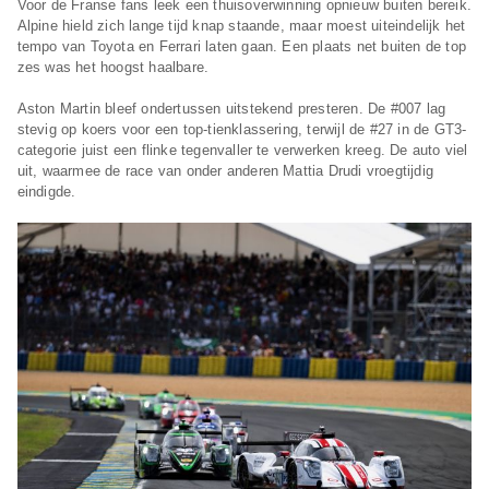
Voor de Franse fans leek een thuisoverwinning opnieuw buiten bereik.
Alpine hield zich lange tijd knap staande, maar moest uiteindelijk het
tempo van Toyota en Ferrari laten gaan. Een plaats net buiten de top
zes was het hoogst haalbare.
Aston Martin bleef ondertussen uitstekend presteren. De #007 lag
stevig op koers voor een top-tienklassering, terwijl de #27 in de GT3-
categorie juist een flinke tegenvaller te verwerken kreeg. De auto viel
uit, waarmee de race van onder anderen Mattia Drudi vroegtijdig
eindigde.