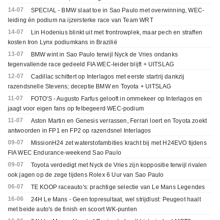
14-07
SPECIAL - BMW slaat toe in Sao Paulo met overwinning, WEC-
leiding én podium na ijzersterke race van Team WRT
14-07
Lin Hodenius blinkt uit met frontrowplek, maar pech en straffen
kosten Iron Lynx podiumkans in Brazilië
13-07
BMW wint in Sao Paulo terwijl Nyck de Vries ondanks
tegenvallende race gedeeld FIA WEC-leider blijft + UITSLAG
12-07
Cadillac schittert op Interlagos met eerste startrij dankzij
razendsnelle Stevens; deceptie BMW en Toyota + UITSLAG
11-07
FOTO'S - Augusto Farfus gelooft in ommekeer op Interlagos en
jaagt voor eigen fans op felbegeerd WEC-podium
11-07
Aston Martin en Genesis verrassen, Ferrari loert en Toyota zoekt
antwoorden in FP1 en FP2 op razendsnel Interlagos
09-07
MissionH24 zet waterstofambities kracht bij met H24EVO tijdens
FIA WEC Endurance-weekend Sao Paulo
09-07
Toyota verdedigt met Nyck de Vries zijn koppositie terwijl rivalen
ook jagen op de zege tijdens Rolex 6 Uur van Sao Paulo
06-07
TE KOOP raceauto's: prachtige selectie van Le Mans Legendes
16-06
24H Le Mans - Geen topresultaat, wel strijdlust: Peugeot haalt
met beide auto's de finish en scoort WK-punten