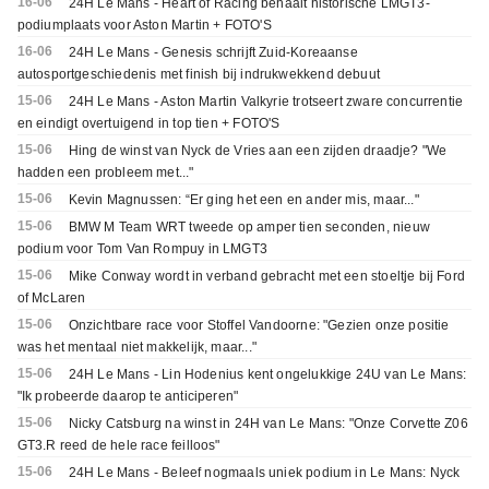
16-06
24H Le Mans - Heart of Racing behaalt historische LMGT3-
podiumplaats voor Aston Martin + FOTO'S
16-06
24H Le Mans - Genesis schrijft Zuid-Koreaanse
autosportgeschiedenis met finish bij indrukwekkend debuut
15-06
24H Le Mans - Aston Martin Valkyrie trotseert zware concurrentie
en eindigt overtuigend in top tien + FOTO'S
15-06
Hing de winst van Nyck de Vries aan een zijden draadje? "We
hadden een probleem met..."
15-06
Kevin Magnussen: “Er ging het een en ander mis, maar..."
15-06
BMW M Team WRT tweede op amper tien seconden, nieuw
podium voor Tom Van Rompuy in LMGT3
15-06
Mike Conway wordt in verband gebracht met een stoeltje bij Ford
of McLaren
15-06
Onzichtbare race voor Stoffel Vandoorne: "Gezien onze positie
was het mentaal niet makkelijk, maar..."
15-06
24H Le Mans - Lin Hodenius kent ongelukkige 24U van Le Mans:
"Ik probeerde daarop te anticiperen"
15-06
Nicky Catsburg na winst in 24H van Le Mans: "Onze Corvette Z06
GT3.R reed de hele race feilloos"
15-06
24H Le Mans - Beleef nogmaals uniek podium in Le Mans: Nyck