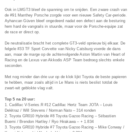
Ook in LMGT3 bleef de spanning om te snijden. Een zware crash van
de #91 Manthey Porsche zorgde voor een nieuwe Safety Car-periode.
Ayhancan Güven bleef ongedeerd nadat een defect aan de besturing
hem hard de vangrails in stuurde, maar voor de Porsche-equipe zat
de race er direct op.
De neutralisatie bracht het complete GT3-veld opnieuw bij elkaar. De
felgele #33 TF Sport Corvette van Nicky Catsburg voerde de dans
aan, maar de marge op de achtervolgende Aston Martin van Heart of
Racing en de Lexus van Akkodis ASP Team bedroeg slechts enkele
seconden.
Met nog minder dan drie uur op de klok lijkt Toyota de beste papieren
te hebben, maar zoals altijd in Le Mans is niets beslist totdat de
zwart-wit geblokte vlag valt.
Top 5 na 20 uur:
1. Cadillac V-Series.R #12 Cadillac Hertz Team JOTA – Louis
Delétraz / Will Stevens / Norman Nato – 314 ronden
2. Toyota GR010 Hybride #8 Toyota Gazoo Racing – Sébastien
Buemi / Brendon Hartley / Ryo Hirakawa – + 1.834
3. Toyota GR010 Hybride #7 Toyota Gazoo Racing – Mike Conway /