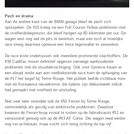
Pech en drama
Aan de andere kant van de BMW-garage bleef de pech zich
opstapelen. De #15 kreeg na een Full Course Yellow problemen met
de snelheidsbegrenzer, die bleef hangen op 80 kilometer per uur. De
wagen wist nog wel de pits te bereiken, maar een toch al moeilijke
race kreeg daarmee opnieuw een forse tegenvaller te verwerken.
De race eiste ondertussen ook meerdere prominente slachtoffers. De
#38 Cadillac moest definitief opgeven vanwege aanhoudende
problemen met de stuurbekrachtiging. Ook voor Genesis kwam er
een abrupt einde aan een veelbelovende race toen de ophanging van
de #17 het begaf bij Tertre Rouge. Het publiek leefde zichtbaar mee
met de Koreaanse nieuwkomer, die tijdens zijn debuutweek indruk
had gemaakt met snelheid én uitstraling.
Niet veel later strandde ook de #50 Ferrari bij Tertre Rouge,
vermoedelijk als gevolg van elektrische problemen. Daardoor
kwamen de Ferrari-hoop vooral te rusten op de fabrieksauto #51 en
verrassend genoeg ook op de #83 AF Corse. Die wagen reed eerder
nog ver achteraan, maar vocht zich terug richting de top vijf.