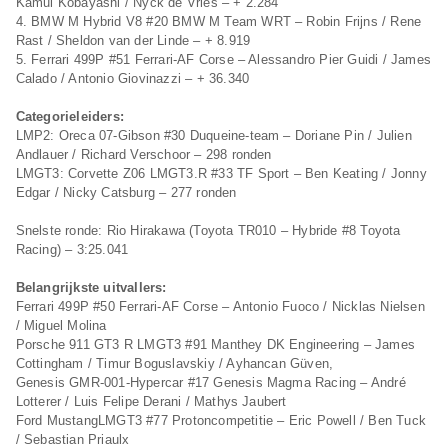
Kamui Kobayashi / Nyck de Vries – + 2.284
4. BMW M Hybrid V8 #20 BMW M Team WRT – Robin Frijns / Rene
Rast / Sheldon van der Linde – + 8.919
5. Ferrari 499P #51 Ferrari-AF Corse – Alessandro Pier Guidi / James
Calado / Antonio Giovinazzi – + 36.340
Categorieleiders:
LMP2: Oreca 07-Gibson #30 Duqueine-team – Doriane Pin / Julien
Andlauer / Richard Verschoor – 298 ronden
LMGT3: Corvette Z06 LMGT3.R #33 TF Sport – Ben Keating / Jonny
Edgar / Nicky Catsburg – 277 ronden
Snelste ronde: Rio Hirakawa (Toyota TR010 – Hybride #8 Toyota
Racing) – 3:25.041
Belangrijkste uitvallers:
Ferrari 499P #50 Ferrari-AF Corse – Antonio Fuoco / Nicklas Nielsen
/ Miguel Molina
Porsche 911 GT3 R LMGT3 #91 Manthey DK Engineering – James
Cottingham / Timur Boguslavskiy / Ayhancan Güven,
Genesis GMR-001-Hypercar #17 Genesis Magma Racing – André
Lotterer / Luis Felipe Derani / Mathys Jaubert
Ford MustangLMGT3 #77 Protoncompetitie – Eric Powell / Ben Tuck
/ Sebastian Priaulx