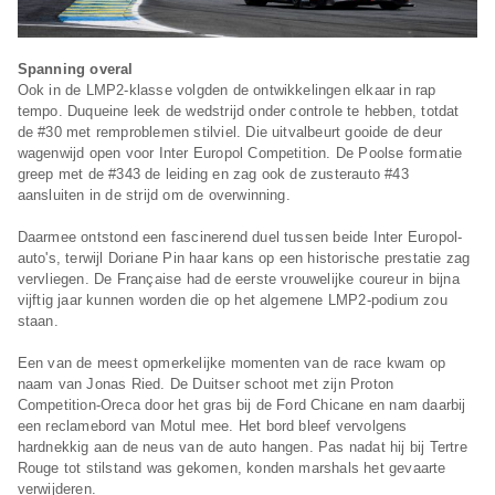
Spanning overal
Ook in de LMP2-klasse volgden de ontwikkelingen elkaar in rap
tempo. Duqueine leek de wedstrijd onder controle te hebben, totdat
de #30 met remproblemen stilviel. Die uitvalbeurt gooide de deur
wagenwijd open voor Inter Europol Competition. De Poolse formatie
greep met de #343 de leiding en zag ook de zusterauto #43
aansluiten in de strijd om de overwinning.
Daarmee ontstond een fascinerend duel tussen beide Inter Europol-
auto's, terwijl Doriane Pin haar kans op een historische prestatie zag
vervliegen. De Française had de eerste vrouwelijke coureur in bijna
vijftig jaar kunnen worden die op het algemene LMP2-podium zou
staan.
Een van de meest opmerkelijke momenten van de race kwam op
naam van Jonas Ried. De Duitser schoot met zijn Proton
Competition-Oreca door het gras bij de Ford Chicane en nam daarbij
een reclamebord van Motul mee. Het bord bleef vervolgens
hardnekkig aan de neus van de auto hangen. Pas nadat hij bij Tertre
Rouge tot stilstand was gekomen, konden marshals het gevaarte
verwijderen.