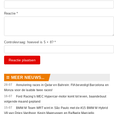
Reactie *
Controlevraag: hoeveel is 5 + 8? *
Reactie plaatsen
⚏
MEER NIEUWS...
28-07
Annulering races in Qatar en Bahrein: FIA bevestigt Barcelona en
Monza voor de laatste twee races!
16-07
Ford Racing's WEC Hypercar-motor komt tot leven, baandebuut
volgende maand gepland
15-07
BMW M Team WRT wint in São Paulo met de #15 BMW M Hybrid
V8 van Dries Vanthoor, Kevin Magnussen en Raffaele Marciello