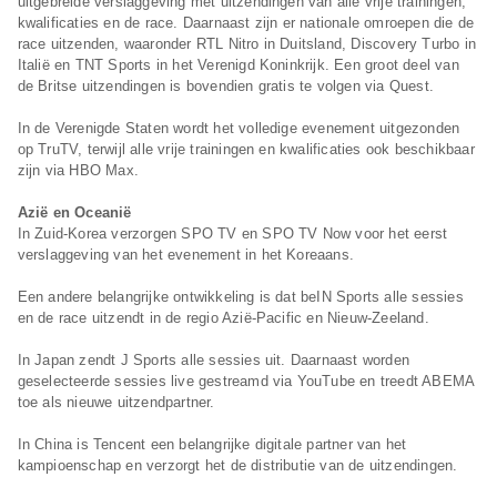
uitgebreide verslaggeving met uitzendingen van alle vrije trainingen,
kwalificaties en de race. Daarnaast zijn er nationale omroepen die de
race uitzenden, waaronder RTL Nitro in Duitsland, Discovery Turbo in
Italië en TNT Sports in het Verenigd Koninkrijk. Een groot deel van
de Britse uitzendingen is bovendien gratis te volgen via Quest.
In de Verenigde Staten wordt het volledige evenement uitgezonden
op TruTV, terwijl alle vrije trainingen en kwalificaties ook beschikbaar
zijn via HBO Max.
Azië en Oceanië
In Zuid-Korea verzorgen SPO TV en SPO TV Now voor het eerst
verslaggeving van het evenement in het Koreaans.
Een andere belangrijke ontwikkeling is dat beIN Sports alle sessies
en de race uitzendt in de regio Azië-Pacific en Nieuw-Zeeland.
In Japan zendt J Sports alle sessies uit. Daarnaast worden
geselecteerde sessies live gestreamd via YouTube en treedt ABEMA
toe als nieuwe uitzendpartner.
In China is Tencent een belangrijke digitale partner van het
kampioenschap en verzorgt het de distributie van de uitzendingen.