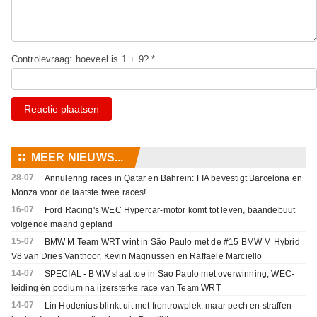
Controlevraag: hoeveel is 1 + 9? *
Reactie plaatsen
⚏
MEER NIEUWS...
28-07
Annulering races in Qatar en Bahrein: FIA bevestigt Barcelona en
Monza voor de laatste twee races!
16-07
Ford Racing's WEC Hypercar-motor komt tot leven, baandebuut
volgende maand gepland
15-07
BMW M Team WRT wint in São Paulo met de #15 BMW M Hybrid
V8 van Dries Vanthoor, Kevin Magnussen en Raffaele Marciello
14-07
SPECIAL - BMW slaat toe in Sao Paulo met overwinning, WEC-
leiding én podium na ijzersterke race van Team WRT
14-07
Lin Hodenius blinkt uit met frontrowplek, maar pech en straffen