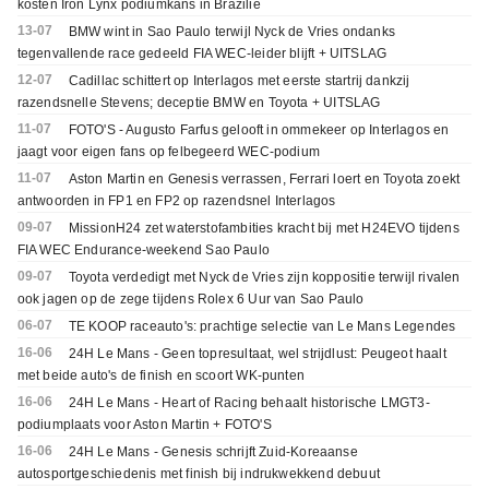
kosten Iron Lynx podiumkans in Brazilië
13-07
BMW wint in Sao Paulo terwijl Nyck de Vries ondanks
tegenvallende race gedeeld FIA WEC-leider blijft + UITSLAG
12-07
Cadillac schittert op Interlagos met eerste startrij dankzij
razendsnelle Stevens; deceptie BMW en Toyota + UITSLAG
11-07
FOTO'S - Augusto Farfus gelooft in ommekeer op Interlagos en
jaagt voor eigen fans op felbegeerd WEC-podium
11-07
Aston Martin en Genesis verrassen, Ferrari loert en Toyota zoekt
antwoorden in FP1 en FP2 op razendsnel Interlagos
09-07
MissionH24 zet waterstofambities kracht bij met H24EVO tijdens
FIA WEC Endurance-weekend Sao Paulo
09-07
Toyota verdedigt met Nyck de Vries zijn koppositie terwijl rivalen
ook jagen op de zege tijdens Rolex 6 Uur van Sao Paulo
06-07
TE KOOP raceauto's: prachtige selectie van Le Mans Legendes
16-06
24H Le Mans - Geen topresultaat, wel strijdlust: Peugeot haalt
met beide auto's de finish en scoort WK-punten
16-06
24H Le Mans - Heart of Racing behaalt historische LMGT3-
podiumplaats voor Aston Martin + FOTO'S
16-06
24H Le Mans - Genesis schrijft Zuid-Koreaanse
autosportgeschiedenis met finish bij indrukwekkend debuut