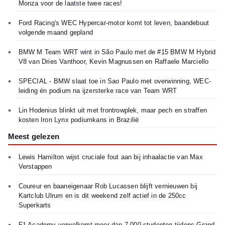
Monza voor de laatste twee races!
Ford Racing's WEC Hypercar-motor komt tot leven, baandebuut
volgende maand gepland
BMW M Team WRT wint in São Paulo met de #15 BMW M Hybrid
V8 van Dries Vanthoor, Kevin Magnussen en Raffaele Marciello
SPECIAL - BMW slaat toe in Sao Paulo met overwinning, WEC-
leiding én podium na ijzersterke race van Team WRT
Lin Hodenius blinkt uit met frontrowplek, maar pech en straffen
kosten Iron Lynx podiumkans in Brazilië
Meest gelezen
Lewis Hamilton wijst cruciale fout aan bij inhaalactie van Max
Verstappen
Coureur en baaneigenaar Rob Lucassen blijft vernieuwen bij
Kartclub Ulrum en is dit weekend zelf actief in de 250cc
Superkarts
F1 Academy verwelkomt meer dan 7.000 studenten tijdens Grand