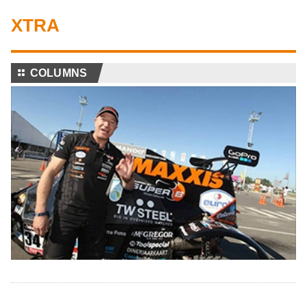
XTRA
⚏
COLUMNS