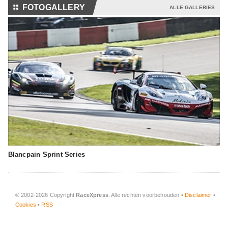
⚏
FOTOGALLERY
ALLE GALLERIES
Blancpain Sprint Series
© 2002-2026 Copyright
RaceXpress
. Alle rechten voorbehouden •
Disclaimer
•
Cookies
•
RSS