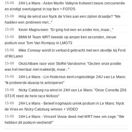
15-06
24H Le Mans - Aston Martin Valkyrie trotseert zware concurrentie
en eindigt overtuigend in top tien + FOTO'S
15-06
Hing de winst van Nyck de Vries aan een zijden draadje? "We
hadden een probleem met..."
15-06
Kevin Magnussen: “Er ging het een en ander mis, maar..."
15-06
BMW M Team WRT tweede op amper tien seconden, nieuw
podium voor Tom Van Rompuy in LMGT3
15-06
Mike Conway wordt in verband gebracht met een stoeltje bij Ford
of McLaren
15-06
Onzichtbare race voor Stoffel Vandoorne: "Gezien onze positie
was het mentaal niet makkelijk, maar..."
15-06
24H Le Mans - Lin Hodenius kent ongelukkige 24U van Le Mans:
"Ik probeerde daarop te anticiperen"
15-06
Nicky Catsburg na winst in 24H van Le Mans: "Onze Corvette Z06
GT3.R reed de hele race feilloos"
15-06
24H Le Mans - Beleef nogmaals uniek podium in Le Mans: Nyck
de Vries en Nicky Catsburg winnen + VIDEO
15-06
24H Le Mans - Vincent Vosse deed met WRT mee om zege: "We
hebben dit podium verdiend!"