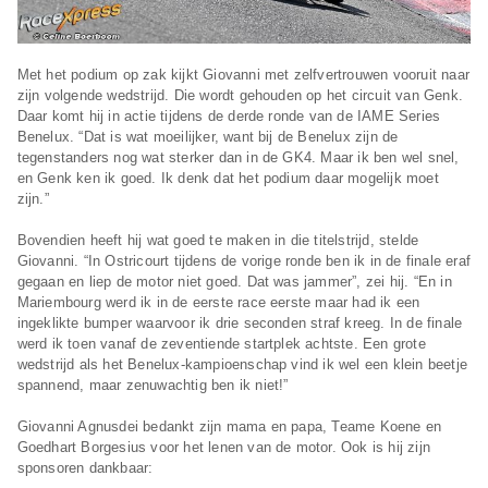
Met het podium op zak kijkt Giovanni met zelfvertrouwen vooruit naar
zijn volgende wedstrijd. Die wordt gehouden op het circuit van Genk.
Daar komt hij in actie tijdens de derde ronde van de IAME Series
Benelux. “Dat is wat moeilijker, want bij de Benelux zijn de
tegenstanders nog wat sterker dan in de GK4. Maar ik ben wel snel,
en Genk ken ik goed. Ik denk dat het podium daar mogelijk moet
zijn.”
Bovendien heeft hij wat goed te maken in die titelstrijd, stelde
Giovanni. “In Ostricourt tijdens de vorige ronde ben ik in de finale eraf
gegaan en liep de motor niet goed. Dat was jammer”, zei hij. “En in
Mariembourg werd ik in de eerste race eerste maar had ik een
ingeklikte bumper waarvoor ik drie seconden straf kreeg. In de finale
werd ik toen vanaf de zeventiende startplek achtste. Een grote
wedstrijd als het Benelux-kampioenschap vind ik wel een klein beetje
spannend, maar zenuwachtig ben ik niet!”
Giovanni Agnusdei bedankt zijn mama en papa, Teame Koene en
Goedhart Borgesius voor het lenen van de motor. Ook is hij zijn
sponsoren dankbaar: