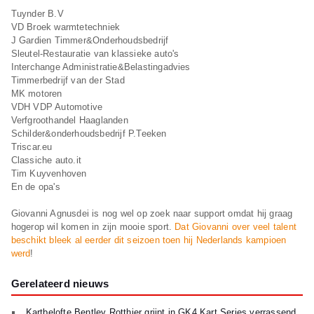
Tuynder B.V
VD Broek warmtetechniek
J Gardien Timmer&Onderhoudsbedrijf
Sleutel-Restauratie van klassieke auto's
Interchange Administratie&Belastingadvies
Timmerbedrijf van der Stad
MK motoren
VDH VDP Automotive
Verfgroothandel Haaglanden
Schilder&onderhoudsbedrijf P.Teeken
Triscar.eu
Classiche auto.it
Tim Kuyvenhoven
En de opa's
Giovanni Agnusdei is nog wel op zoek naar support omdat hij graag
hogerop wil komen in zijn mooie sport.
Dat Giovanni over veel talent
beschikt bleek al eerder dit seizoen toen hij Nederlands kampioen
werd
!
Gerelateerd nieuws
Kartbelofte Bentley Rotthier grijpt in GK4 Kart Series verrassend