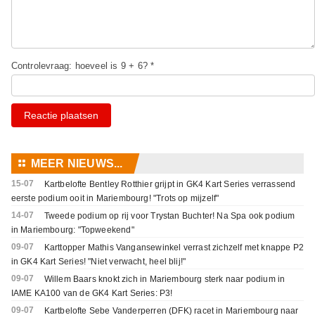
Controlevraag: hoeveel is 9 + 6? *
Reactie plaatsen
⚏
MEER NIEUWS...
15-07
Kartbelofte Bentley Rotthier grijpt in GK4 Kart Series verrassend
eerste podium ooit in Mariembourg! "Trots op mijzelf"
14-07
Tweede podium op rij voor Trystan Buchter! Na Spa ook podium
in Mariembourg: "Topweekend"
09-07
Karttopper Mathis Vangansewinkel verrast zichzelf met knappe P2
in GK4 Kart Series! "Niet verwacht, heel blij!"
09-07
Willem Baars knokt zich in Mariembourg sterk naar podium in
IAME KA100 van de GK4 Kart Series: P3!
09-07
Kartbelofte Sebe Vanderperren (DFK) racet in Mariembourg naar