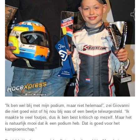
“Ik ben wel blij met mijn podium, maar niet helemaal”, zei Giovanni
die niet goed wist of hij nou blij was of een beetje teleurgesteld. “Ik
maakte te veel foutjes, dus ik ben best kritisch op mezelf. Maar het
is natuurlijk mooi dat ik een podium heb. Dat is goed voor het
kampioenschap.”