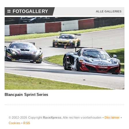
⚏
FOTOGALLERY
ALLE GALLERIES
Blancpain Sprint Series
© 2002-2026 Copyright
RaceXpress
. Alle rechten voorbehouden •
Disclaimer
•
Cookies
•
RSS