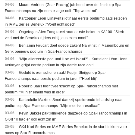
04-06
Mauro Vertriest (Gear Racing) juichend over de finish op Spa-
Francorchamps na zijn eerste zege ooit! "Topweekend"
04-06
Karttopper Leon Lijnsvelt rijdt naar eerste podiumplaats seizoen
in IAME Series Benelux: "Voelt echt goed"
04-06
Opgetogen Alex Fang racet naar eerste beker in KA100: "Sterk
veld met de Benelux-rijders erbij, dus extra mooi"
04-06
Benjamin Foucart doet goede zaken! Na winst in Mariembourg en
Genk opnieuw podium in Spa-Francorchamps
04-06
"Mijn allereerste podium! Hoe vet is dat?” - Karttalent Léon Henri
Verkoyen grijpt eerste podium in zijn derde race ooit!
03-06
Geduld is een schone zaak! Pepijn Steijger op Spa-
Francorchamps naar eerste podium in jaren! "Heel blij"
03-06
Roberto Baas toont veerkracht op Spa-Francorchamps met
podium: "Mijn snelheid was in orde"
03-06
Kartbelofte Maxime Smet dankzij spetterende inhaalslag naar
podium op Spa-Francorchamps: "Mijn mooiste resultaat"
03-06
Kevin Bakker pakt klinkende dagzege op Spa-Francorchamps in
GK4! “Ik had er ook echt zin in"
25-05
GK4 Kart Series en IAME Series Benelux in de startblokken voor
races op Spa-Francorchamps