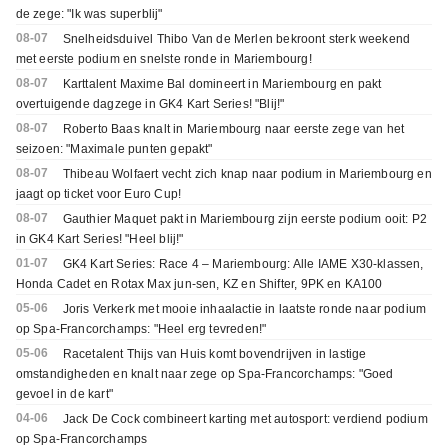
de zege: "Ik was superblij"
08-07
Snelheidsduivel Thibo Van de Merlen bekroont sterk weekend
met eerste podium en snelste ronde in Mariembourg!
08-07
Karttalent Maxime Bal domineert in Mariembourg en pakt
overtuigende dagzege in GK4 Kart Series! "Blij!"
08-07
Roberto Baas knalt in Mariembourg naar eerste zege van het
seizoen: "Maximale punten gepakt"
08-07
Thibeau Wolfaert vecht zich knap naar podium in Mariembourg en
jaagt op ticket voor Euro Cup!
08-07
Gauthier Maquet pakt in Mariembourg zijn eerste podium ooit: P2
in GK4 Kart Series! "Heel blij!"
01-07
GK4 Kart Series: Race 4 – Mariembourg: Alle IAME X30-klassen,
Honda Cadet en Rotax Max jun-sen, KZ en Shifter, 9PK en KA100
05-06
Joris Verkerk met mooie inhaalactie in laatste ronde naar podium
op Spa-Francorchamps: "Heel erg tevreden!"
05-06
Racetalent Thijs van Huis komt bovendrijven in lastige
omstandigheden en knalt naar zege op Spa-Francorchamps: "Goed
gevoel in de kart"
04-06
Jack De Cock combineert karting met autosport: verdiend podium
op Spa-Francorchamps