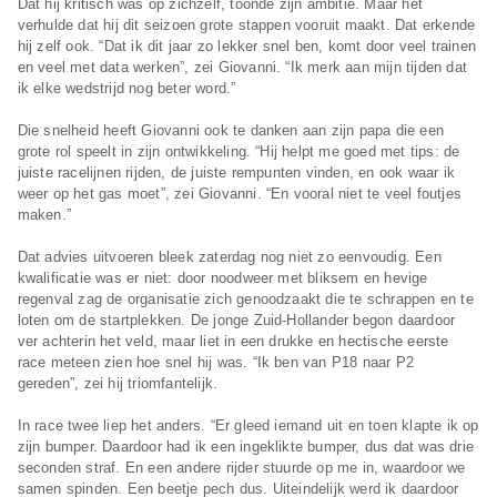
Dat hij kritisch was op zichzelf, toonde zijn ambitie. Maar het
verhulde dat hij dit seizoen grote stappen vooruit maakt. Dat erkende
hij zelf ook. “Dat ik dit jaar zo lekker snel ben, komt door veel trainen
en veel met data werken”, zei Giovanni. “Ik merk aan mijn tijden dat
ik elke wedstrijd nog beter word.”
Die snelheid heeft Giovanni ook te danken aan zijn papa die een
grote rol speelt in zijn ontwikkeling. “Hij helpt me goed met tips: de
juiste racelijnen rijden, de juiste rempunten vinden, en ook waar ik
weer op het gas moet”, zei Giovanni. “En vooral niet te veel foutjes
maken.”
Dat advies uitvoeren bleek zaterdag nog niet zo eenvoudig. Een
kwalificatie was er niet: door noodweer met bliksem en hevige
regenval zag de organisatie zich genoodzaakt die te schrappen en te
loten om de startplekken. De jonge Zuid-Hollander begon daardoor
ver achterin het veld, maar liet in een drukke en hectische eerste
race meteen zien hoe snel hij was. “Ik ben van P18 naar P2
gereden”, zei hij triomfantelijk.
In race twee liep het anders. “Er gleed iemand uit en toen klapte ik op
zijn bumper. Daardoor had ik een ingeklikte bumper, dus dat was drie
seconden straf. En een andere rijder stuurde op me in, waardoor we
samen spinden. Een beetje pech dus. Uiteindelijk werd ik daardoor