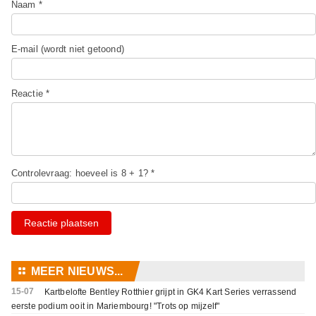
Naam *
E-mail (wordt niet getoond)
Reactie *
Controlevraag: hoeveel is 8 + 1? *
Reactie plaatsen
⚏
MEER NIEUWS...
15-07
Kartbelofte Bentley Rotthier grijpt in GK4 Kart Series verrassend
eerste podium ooit in Mariembourg! "Trots op mijzelf"