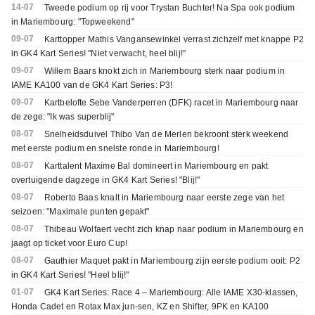
14-07
Tweede podium op rij voor Trystan Buchter! Na Spa ook podium
in Mariembourg: "Topweekend"
09-07
Karttopper Mathis Vangansewinkel verrast zichzelf met knappe P2
in GK4 Kart Series! "Niet verwacht, heel blij!"
09-07
Willem Baars knokt zich in Mariembourg sterk naar podium in
IAME KA100 van de GK4 Kart Series: P3!
09-07
Kartbelofte Sebe Vanderperren (DFK) racet in Mariembourg naar
de zege: "Ik was superblij"
08-07
Snelheidsduivel Thibo Van de Merlen bekroont sterk weekend
met eerste podium en snelste ronde in Mariembourg!
08-07
Karttalent Maxime Bal domineert in Mariembourg en pakt
overtuigende dagzege in GK4 Kart Series! "Blij!"
08-07
Roberto Baas knalt in Mariembourg naar eerste zege van het
seizoen: "Maximale punten gepakt"
08-07
Thibeau Wolfaert vecht zich knap naar podium in Mariembourg en
jaagt op ticket voor Euro Cup!
08-07
Gauthier Maquet pakt in Mariembourg zijn eerste podium ooit: P2
in GK4 Kart Series! "Heel blij!"
01-07
GK4 Kart Series: Race 4 – Mariembourg: Alle IAME X30-klassen,
Honda Cadet en Rotax Max jun-sen, KZ en Shifter, 9PK en KA100