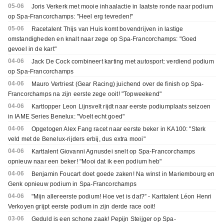
05-06
Joris Verkerk met mooie inhaalactie in laatste ronde naar podium
op Spa-Francorchamps: "Heel erg tevreden!"
05-06
Racetalent Thijs van Huis komt bovendrijven in lastige
omstandigheden en knalt naar zege op Spa-Francorchamps: "Goed
gevoel in de kart"
04-06
Jack De Cock combineert karting met autosport: verdiend podium
op Spa-Francorchamps
04-06
Mauro Vertriest (Gear Racing) juichend over de finish op Spa-
Francorchamps na zijn eerste zege ooit! "Topweekend"
04-06
Karttopper Leon Lijnsvelt rijdt naar eerste podiumplaats seizoen
in IAME Series Benelux: "Voelt echt goed"
04-06
Opgetogen Alex Fang racet naar eerste beker in KA100: "Sterk
veld met de Benelux-rijders erbij, dus extra mooi"
04-06
Karttalent Giovanni Agnusdei snelt op Spa-Francorchamps
opnieuw naar een beker! "Mooi dat ik een podium heb"
04-06
Benjamin Foucart doet goede zaken! Na winst in Mariembourg en
Genk opnieuw podium in Spa-Francorchamps
04-06
"Mijn allereerste podium! Hoe vet is dat?” - Karttalent Léon Henri
Verkoyen grijpt eerste podium in zijn derde race ooit!
03-06
Geduld is een schone zaak! Pepijn Steijger op Spa-