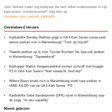
Joris Verkerk zoekt nog bedrijven die hem willen ondersteunen in zijn
kartcarrière. Geïnteresseerd? Volg hem op
Instagram:joris_verkerk_karting56
.
Gerelateerd nieuws
Kartbelofte Bentley Rotthier grijpt in GK4 Kart Series verrassend
eerste podium ooit in Mariembourg! "Trots op mijzelf"
Tweede podium op rij voor Trystan Buchter! Na Spa ook podium
in Mariembourg: "Topweekend"
Karttopper Mathis Vangansewinkel verrast zichzelf met knappe
P2 in GK4 Kart Series! "Niet verwacht, heel blij!"
Willem Baars knokt zich in Mariembourg sterk naar podium in
IAME KA100 van de GK4 Kart Series: P3!
Kartbelofte Sebe Vanderperren (DFK) racet in Mariembourg naar
de zege: "Ik was superblij"
Meest gelezen