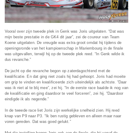
Vooral over zijn tweede plek in Genk was Joris uitgelaten. “Dat was
mijn beste prestatie in de GK4 dit jaar”, zei de coureur van Team
Koene uitgelaten. De vreugde was extra groot omdat hij tijdens de
openingsronde van het kampioenschap in Mariembourg in de finale
was uitgevallen, terwijl hij op de tweede plek reed. “In Genk wilde ik
dus revanche.”
De jacht op die revanche begon op zaterdagochtend met de
kwalificatie. En dat ging niet zoals hij had gehoopt. Joris had moeite
om grip te vinden en kwalificeerde zich uiteindelijk als achtste. “Daar
was ik niet al te blij mee”, zei hij. “In de eerste race baalde ik nog van
de kwalificatie en ging daardoor te veel forceren”, zei hij. “Daardoor
eindigde ik als negende.”
In de tweede race liet Joris zijn werkelijke snelheid zien. Hij reed
knap van P9 naar P3. “Ik ben rustig gebleven en alleen maar naar
voren gereden. Dat was goed gelukt.”
Met die instelling begon Joris ook aan de finale, die hij vanaf de