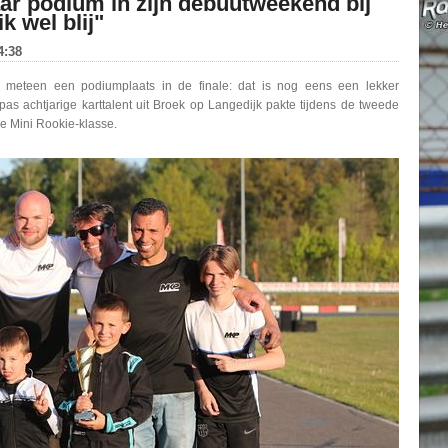
aar podium in zijn debuutweekend bij
k wel blij"
4:38
eteen een podiumplaats in de finale: dat is nog eens een lekker
s achtjarige karttalent uit Broek op Langedijk pakte tijdens de tweede
e Mini Rookie-klasse.