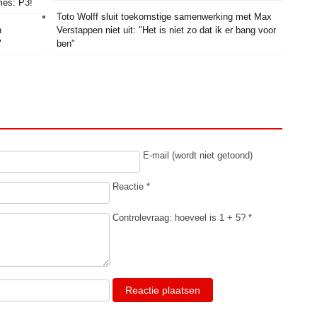
ies: P3!
Toto Wolff sluit toekomstige samenwerking met Max
n
Verstappen niet uit: "Het is niet zo dat ik er bang voor
"
ben"
E-mail (wordt niet getoond)
Reactie *
Controlevraag: hoeveel is 1 + 5? *
Reactie plaatsen