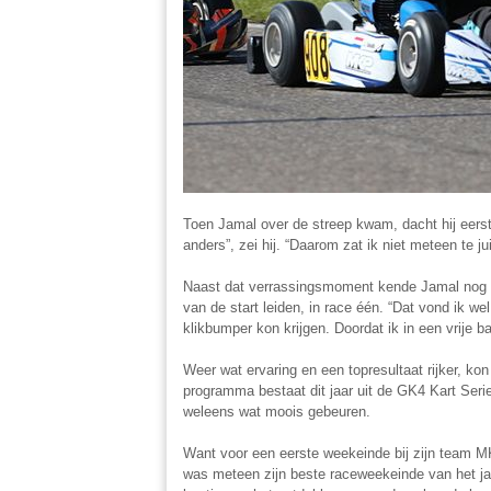
Toen Jamal over de streep kwam, dacht hij eerst
anders”, zei hij. “Daarom zat ik niet meteen te j
Naast dat verrassingsmoment kende Jamal nog ee
van de start leiden, in race één. “Dat vond ik wel
klikbumper kon krijgen. Doordat ik in een vrije b
Weer wat ervaring en een topresultaat rijker, kon
programma bestaat dit jaar uit de GK4 Kart Seri
weleens wat moois gebeuren.
Want voor een eerste weekeinde bij zijn team MK
was meteen zijn beste raceweekeinde van het jaa