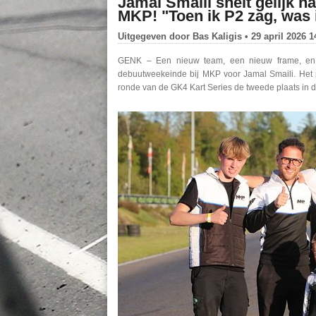
Jamal Smaili snelt gelijk n
MKP! "Toen ik P2 zag, was i
Uitgegeven door
Bas Kaligis
• 29 april 2026 1
GENK – Een nieuw team, een nieuw frame, en m
debuutweekeinde bij MKP voor Jamal Smaili. Het pa
ronde van de GK4 Kart Series de tweede plaats in d