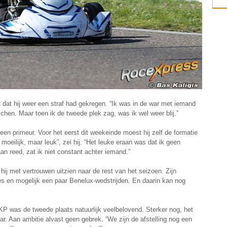
 dat hij weer een straf had gekregen. “Ik was in de war met iemand
uichen. Maar toen ik de tweede plek zag, was ik wel weer blij.”
n primeur. Voor het eerst dit weekeinde moest hij zelf de formatie
 moeilijk, maar leuk”, zei hij. “Het leuke eraan was dat ik geen
aan reed, zat ik niet constant achter iemand.”
 hij met vertrouwen uitzien naar de rest van het seizoen. Zijn
es en mogelijk een paar Benelux-wedstrijden. En daarin kan nog
P was de tweede plaats natuurlijk veelbelovend. Sterker nog, het
r. Aan ambitie alvast geen gebrek. “We zijn de afstelling nog een