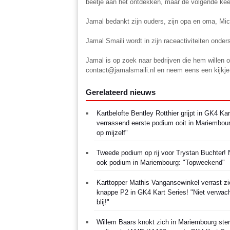
beetje aan het ontdekken, maar de volgende kee
Jamal bedankt zijn ouders, zijn opa en oma, Mi
Jamal Smaili wordt in zijn raceactiviteiten onde
Jamal is op zoek naar bedrijven die hem willen
contact@jamalsmaili.nl
en neem eens een kijkje
Gerelateerd nieuws
Kartbelofte Bentley Rotthier grijpt in GK4 Kar
verrassend eerste podium ooit in Mariembour
op mijzelf"
Tweede podium op rij voor Trystan Buchter!
ook podium in Mariembourg: "Topweekend"
Karttopper Mathis Vangansewinkel verrast zi
knappe P2 in GK4 Kart Series! "Niet verwach
blij!"
Willem Baars knokt zich in Mariembourg ster