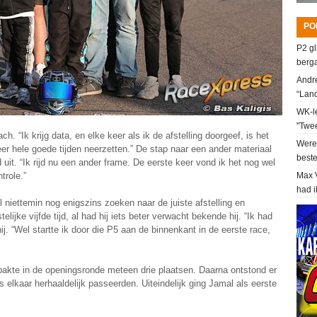
PO
P2 gl
berga
Andre
“Lan
WK-le
"Twee
. “Ik krijg data, en elke keer als ik de afstelling doorgeef, is het
Werel
er hele goede tijden neerzetten.” De stap naar een ander materiaal
beste
it. “Ik rijd nu een ander frame. De eerste keer vond ik het nog wel
trole.”
Max V
had i
niettemin nog enigszins zoeken naar de juiste afstelling en
telijke vijfde tijd, al had hij iets beter verwacht bekende hij. “Ik had
ij. “Wel startte ik door die P5 aan de binnenkant in de eerste race,
al pakte in de openingsronde meteen drie plaatsen. Daarna ontstond er
s elkaar herhaaldelijk passeerden. Uiteindelijk ging Jamal als eerste