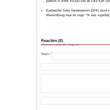
podium in IAME KA100 van de GK4 Kart Ser
Kartbelofte Sebe Vanderperren (DFK) racet i
Mariembourg naar de zege: "Ik was superblij
Reacties (0)
Wees de eerste die reageert.
Naam *