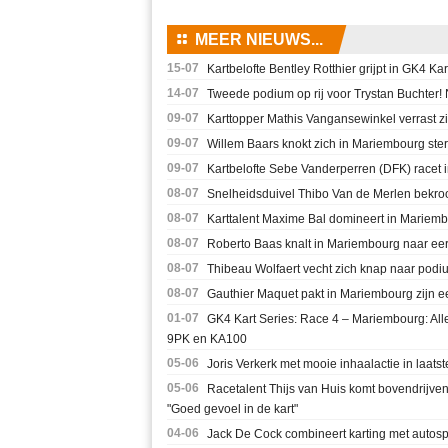
⚏
MEER NIEUWS...
15-07
Kartbelofte Bentley Rotthier grijpt in GK4 Ka
14-07
Tweede podium op rij voor Trystan Buchter
09-07
Karttopper Mathis Vangansewinkel verrast zic
09-07
Willem Baars knokt zich in Mariembourg ste
09-07
Kartbelofte Sebe Vanderperren (DFK) racet i
08-07
Snelheidsduivel Thibo Van de Merlen bekro
08-07
Karttalent Maxime Bal domineert in Mariembo
08-07
Roberto Baas knalt in Mariembourg naar eer
08-07
Thibeau Wolfaert vecht zich knap naar podiu
08-07
Gauthier Maquet pakt in Mariembourg zijn eer
01-07
GK4 Kart Series: Race 4 – Mariembourg: All
9PK en KA100
05-06
Joris Verkerk met mooie inhaalactie in laat
05-06
Racetalent Thijs van Huis komt bovendrijve
"Goed gevoel in de kart"
04-06
Jack De Cock combineert karting met autos