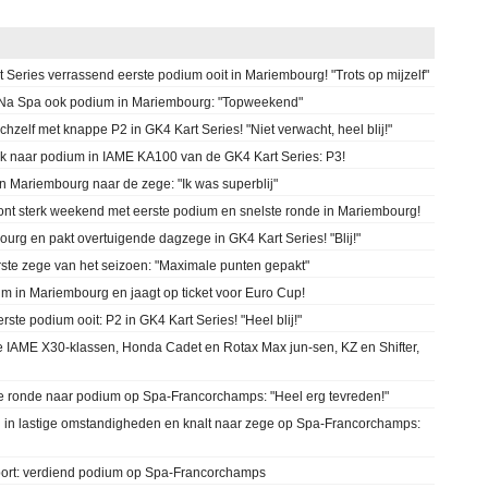
rt Series verrassend eerste podium ooit in Mariembourg! "Trots op mijzelf"
! Na Spa ook podium in Mariembourg: "Topweekend"
hzelf met knappe P2 in GK4 Kart Series! "Niet verwacht, heel blij!"
rk naar podium in IAME KA100 van de GK4 Kart Series: P3!
n Mariembourg naar de zege: "Ik was superblij"
ont sterk weekend met eerste podium en snelste ronde in Mariembourg!
urg en pakt overtuigende dagzege in GK4 Kart Series! "Blij!"
ste zege van het seizoen: "Maximale punten gepakt"
m in Mariembourg en jaagt op ticket voor Euro Cup!
ste podium ooit: P2 in GK4 Kart Series! "Heel blij!"
e IAME X30-klassen, Honda Cadet en Rotax Max jun-sen, KZ en Shifter,
ste ronde naar podium op Spa-Francorchamps: "Heel erg tevreden!"
n in lastige omstandigheden en knalt naar zege op Spa-Francorchamps:
port: verdiend podium op Spa-Francorchamps