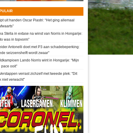
PULAIR
ipt uit handen Oscar Piastri: “Het ging allemaal
fwaarts”
a Stella in extase na winst van Norris in Hongarije:
do was in topvorm”
ider Antonelli doet met P3 aan schadebeperking:
de seizoenshelft wordt zwaar"
dkampioen Lando Norris wint in Hongarije: “Mijn
 pace ooit”
erstappen verrast zichzelf met tweede plek: "Dit
k niet verwacht"