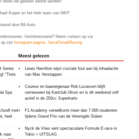
r willen we gewoon eerste worden!”
chael Kuiper en het hele team van MKP.
rsteund door B6 Auto.
 ondersteunen. Geïnteresseerd? Neem contact op via
 op zijn
Instagram-pagina: JamalSmailiRacing
.
Meest gelezen
t Series
Lewis Hamilton wijst cruciale fout aan bij inhaalactie
g! "Trots
van Max Verstappen
Coureur en baaneigenaar Rob Lucassen blijft
 Na Spa
vernieuwen bij Kartclub Ulrum en is dit weekend zelf
actief in de 250cc Superkarts
chzelf met
F1 Academy verwelkomt meer dan 7.000 studenten
t, heel
tijdens Grand Prix van de Verenigde Staten
Nyck de Vries wint spectaculaire Formule E-race in
k naar
Tokio + UITSLAG