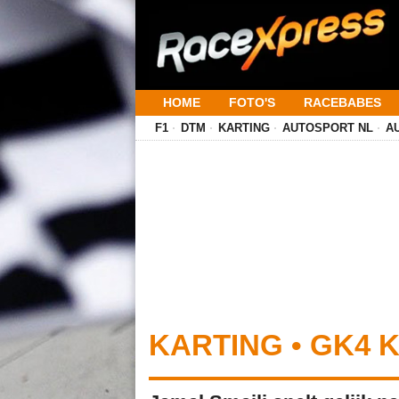
HOME
FOTO'S
RACEBABES
F1
DTM
KARTING
AUTOSPORT NL
A
KARTING • GK4 