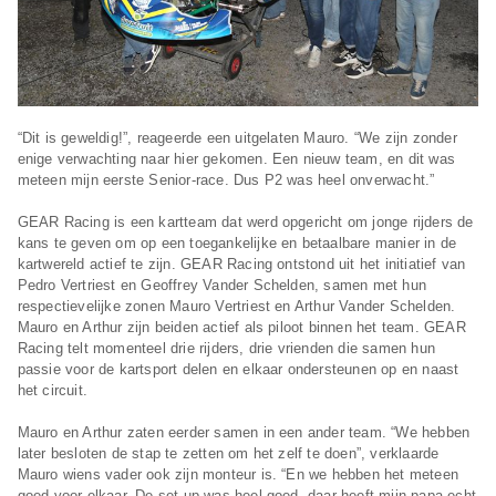
“Dit is geweldig!”, reageerde een uitgelaten Mauro. “We zijn zonder
enige verwachting naar hier gekomen. Een nieuw team, en dit was
meteen mijn eerste Senior-race. Dus P2 was heel onverwacht.”
GEAR Racing is een kartteam dat werd opgericht om jonge rijders de
kans te geven om op een toegankelijke en betaalbare manier in de
kartwereld actief te zijn. GEAR Racing ontstond uit het initiatief van
Pedro Vertriest en Geoffrey Vander Schelden, samen met hun
respectievelijke zonen Mauro Vertriest en Arthur Vander Schelden.
Mauro en Arthur zijn beiden actief als piloot binnen het team. GEAR
Racing telt momenteel drie rijders, drie vrienden die samen hun
passie voor de kartsport delen en elkaar ondersteunen op en naast
het circuit.
Mauro en Arthur zaten eerder samen in een ander team. “We hebben
later besloten de stap te zetten om het zelf te doen”, verklaarde
Mauro wiens vader ook zijn monteur is. “En we hebben het meteen
goed voor elkaar. De set-up was heel goed, daar heeft mijn papa echt