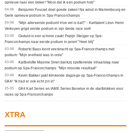
opnieuw naar een beker! "Mooi dat ik een podium heb"
04-06
Benjamin Foucart doet goede zaken! Na winst in Mariembourg en
Genk opnieuw podium in Spa-Francorchamps
04-06
"Mijn allereerste podium! Hoe vet is dat?” - Karttalent Léon Henri
Verkoyen grijpt eerste podium in zijn derde race ooit!
03-06
Geduld is een schone zaak! Pepijn Steijger op Spa-
Francorchamps naar eerste podium in jaren! "Heel blij"
03-06
Roberto Baas toont veerkracht op Spa-Francorchamps met
podium: "Mijn snelheid was in orde"
03-06
Kartbelofte Maxime Smet dankzij spetterende inhaalslag naar
podium op Spa-Francorchamps: "Mijn mooiste resultaat"
03-06
Kevin Bakker pakt klinkende dagzege op Spa-Francorchamps in
GK4! “Ik had er ook echt zin in"
25-05
GK4 Kart Series en IAME Series Benelux in de startblokken voor
races op Spa-Francorchamps
XTRA