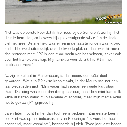
“Het was de eerste keer dat ik hier reed bij de Senioren”, zei hij. Het
deerde hem niet, zo bewees hij op overtuigende wijze. “In de finale
viel het mee. De snelheid was er, en in de laatste ronden was ik ook
snel.” Het werd uiteindelijk dus de tweede plek en daar was hij meer
dan tevreden mee. “P2 is een mooi begin van het seizoen, zeker ook
voor het kampioenschap. Mijn ambitie voor de GK4 is P1 in het
eindklassement.”
Na zijn resultaat in Mariembourg is dat ineens een reëel doel
geworden. Wat zijn P2 extra knap maakt, is dat Mauro pas net een
jaar wedstrijden rijdt. “Mijn vader had vroeger een oude kart staan
thuis. Dat ding was meer dan dertig jaar oud, een klein mini-kartje. Ik
wilde al karten vanaf mijn zevende of achtste, maar mijn mama vond
het te gevaarlijk”, grijnsde hij.
Jaren later mocht hij het dan toch eens proberen. Zijn eerste keer in
een kart was op het indoorcircuit van Poperinge. “Ik vond het heel
spannend, maar vooral tof”, herinnerde hij zich. Twee jaar later begon