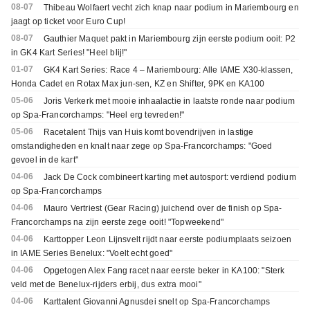
08-07
Thibeau Wolfaert vecht zich knap naar podium in Mariembourg en
jaagt op ticket voor Euro Cup!
08-07
Gauthier Maquet pakt in Mariembourg zijn eerste podium ooit: P2
in GK4 Kart Series! "Heel blij!"
01-07
GK4 Kart Series: Race 4 – Mariembourg: Alle IAME X30-klassen,
Honda Cadet en Rotax Max jun-sen, KZ en Shifter, 9PK en KA100
05-06
Joris Verkerk met mooie inhaalactie in laatste ronde naar podium
op Spa-Francorchamps: "Heel erg tevreden!"
05-06
Racetalent Thijs van Huis komt bovendrijven in lastige
omstandigheden en knalt naar zege op Spa-Francorchamps: "Goed
gevoel in de kart"
04-06
Jack De Cock combineert karting met autosport: verdiend podium
op Spa-Francorchamps
04-06
Mauro Vertriest (Gear Racing) juichend over de finish op Spa-
Francorchamps na zijn eerste zege ooit! "Topweekend"
04-06
Karttopper Leon Lijnsvelt rijdt naar eerste podiumplaats seizoen
in IAME Series Benelux: "Voelt echt goed"
04-06
Opgetogen Alex Fang racet naar eerste beker in KA100: "Sterk
veld met de Benelux-rijders erbij, dus extra mooi"
04-06
Karttalent Giovanni Agnusdei snelt op Spa-Francorchamps