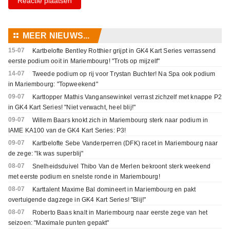
Reactie plaatsen
⚏
MEER NIEUWS...
15-07
Kartbelofte Bentley Rotthier grijpt in GK4 Kart Series verrassend
eerste podium ooit in Mariembourg! "Trots op mijzelf"
14-07
Tweede podium op rij voor Trystan Buchter! Na Spa ook podium
in Mariembourg: "Topweekend"
09-07
Karttopper Mathis Vangansewinkel verrast zichzelf met knappe P2
in GK4 Kart Series! "Niet verwacht, heel blij!"
09-07
Willem Baars knokt zich in Mariembourg sterk naar podium in
IAME KA100 van de GK4 Kart Series: P3!
09-07
Kartbelofte Sebe Vanderperren (DFK) racet in Mariembourg naar
de zege: "Ik was superblij"
08-07
Snelheidsduivel Thibo Van de Merlen bekroont sterk weekend
met eerste podium en snelste ronde in Mariembourg!
08-07
Karttalent Maxime Bal domineert in Mariembourg en pakt
overtuigende dagzege in GK4 Kart Series! "Blij!"
08-07
Roberto Baas knalt in Mariembourg naar eerste zege van het
seizoen: "Maximale punten gepakt"