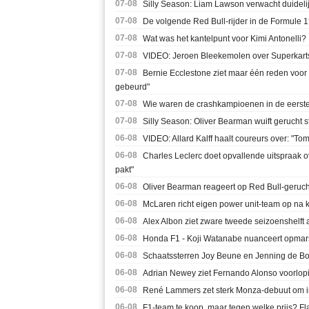
07-08
Silly Season: Liam Lawson verwacht duideli
07-08
De volgende Red Bull-rijder in de Formule 1? 
07-08
Wat was het kantelpunt voor Kimi Antonelli?
07-08
VIDEO: Jeroen Bleekemolen over Superkarts
07-08
Bernie Ecclestone ziet maar één reden voor
gebeurd"
07-08
Wie waren de crashkampioenen in de eerste 
07-08
Silly Season: Oliver Bearman wuift gerucht 
06-08
VIDEO: Allard Kalff haalt coureurs over: "To
06-08
Charles Leclerc doet opvallende uitspraak over 
pakt"
06-08
Oliver Bearman reageert op Red Bull-gerucht
06-08
McLaren richt eigen power unit-team op na
06-08
Alex Albon ziet zware tweede seizoenshelft 
06-08
Honda F1 - Koji Watanabe nuanceert opmars 
06-08
Schaatssterren Joy Beune en Jenning de Bo
06-08
Adrian Newey ziet Fernando Alonso voorlopig 
06-08
René Lammers zet sterk Monza-debuut om i
06-08
F1-team te koop, maar tegen welke prijs? Fla