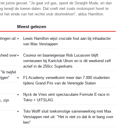
et juiste gevoel. "Je gaat vol gas, opent de Straight Mode, en dan
 terwijl de toeren dalen. Dat voelt niet zoals motorsport hoort te
tot het einde van het rechte stuk doortrekken", aldus Hamilton.
Meest gelezen
tingen uit:
Lewis Hamilton wijst cruciale fout aan bij inhaalactie
van Max Verstappen
kheid over
Coureur en baaneigenaar Rob Lucassen blijft
vernieuwen bij Kartclub Ulrum en is dit weekend zelf
actief in de 250cc Superkarts
Ik twijfel
ijgen"
F1 Academy verwelkomt meer dan 7.000 studenten
tijdens Grand Prix van de Verenigde Staten
Nyck de Vries wint spectaculaire Formule E-race in
Tokio + UITSLAG
, zijn
Toto Wolff sluit toekomstige samenwerking met Max
Verstappen niet uit: "Het is niet zo dat ik er bang voor
ben"