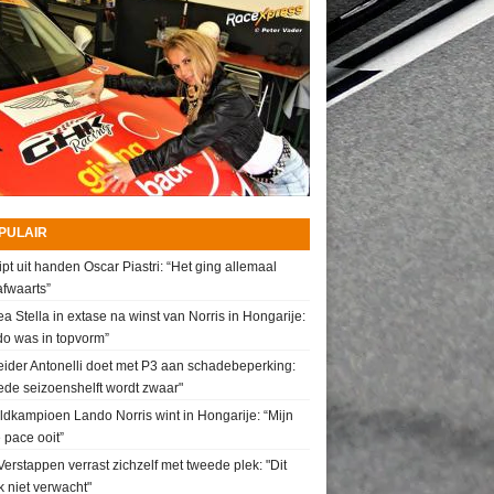
PULAIR
ipt uit handen Oscar Piastri: “Het ging allemaal
fwaarts”
a Stella in extase na winst van Norris in Hongarije:
do was in topvorm”
ider Antonelli doet met P3 aan schadebeperking:
de seizoenshelft wordt zwaar"
dkampioen Lando Norris wint in Hongarije: “Mijn
 pace ooit”
erstappen verrast zichzelf met tweede plek: "Dit
k niet verwacht"