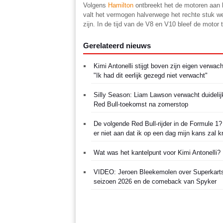
Volgens
Hamilton
ontbreekt het de motoren aan h
valt het vermogen halverwege het rechte stuk weg
zijn. In de tijd van de V8 en V10 bleef de motor 
Gerelateerd nieuws
Kimi Antonelli stijgt boven zijn eigen verwach
"Ik had dit eerlijk gezegd niet verwacht"
Silly Season: Liam Lawson verwacht duidelij
Red Bull-toekomst na zomerstop
De volgende Red Bull-rijder in de Formule 1? "
er niet aan dat ik op een dag mijn kans zal kr
Wat was het kantelpunt voor Kimi Antonelli?
VIDEO: Jeroen Bleekemolen over Superkarts
seizoen 2026 en de comeback van Spyker