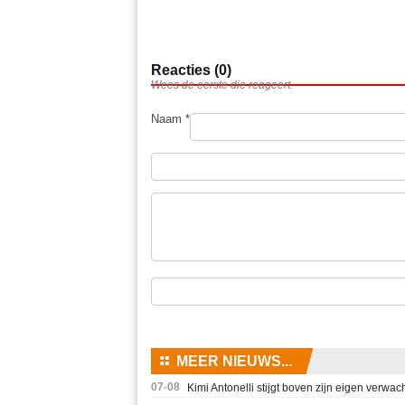
Reacties (0)
Wees de eerste die reageert.
Naam *
⚏
MEER NIEUWS...
07-08
Kimi Antonelli stijgt boven zijn eigen verwach