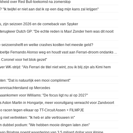
jkheid over Red Bull-toekomst na zomerstop
"Ik twijfel er niet aan dat ik op een dag mijn kans zal krijgen"
, zijn seizoen 2026 en de comeback van Spyker
 terugkeer Dutch GP: "De echte reden is Max! Zonder hem was dit nooit
seizoenshelft en welke crashes kostten het meeste geld?
stoeltje Fernando Alonso weg en houdt vast aan Ferrari-droom ondanks ...
m Coronel voor het blok gezet"
WK-strijd: "Als Ferrari de titel niet wint, zou ik blij zijn als Kimi hem
en: "Dat is natuurlijk een mooi compliment"
 kennisachterstand op Mercedes
aaankomen voor Williams: "De focus ligt nu al op 2027"
Aston Martin in Hongarije, meer vooruitgang verwacht voor Zandvoort
o racen tegen elkaar op TT-Circuit Assen + FILMPJE
niet vertrekken: "Ik heb er alle vertrouwen in"
n dubbel podium: "We hebben mooie dingen laten zien"
vio Briatore noemt waardering van 3,5 miljard dollar voor Alpine