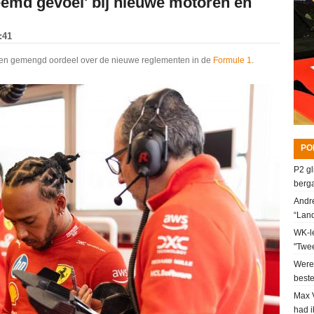
eemd gevoel' bij nieuwe motoren en
:41
en gemengd oordeel over de nieuwe reglementen in de
Formule 1
.
PO
P2 gl
berga
Andre
“Lan
WK-le
"Twee
Werel
beste
Max V
had i