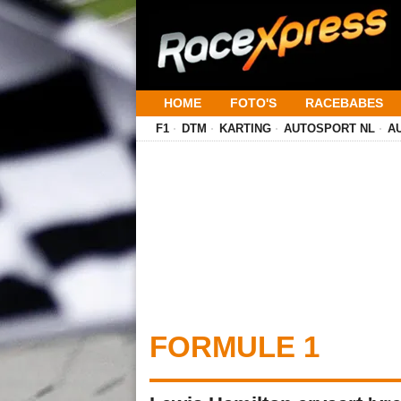
HOME
FOTO'S
RACEBABES
F1
DTM
KARTING
AUTOSPORT NL
A
FORMULE 1