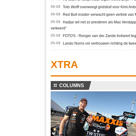
06-08
Toto Wolff overweegt gridstraf voor Kimi Ant
06-08
Red Bull-insider verwacht geen vertrek van Ma
05-08
Hadjar wil net zo presteren als Max Verstapp
verkeerd"
05-08
FOTO'S - Renger van der Zande trotseert te
05-08
Lando Norris vol vertrouwen richting de twe
XTRA
⚏
COLUMNS