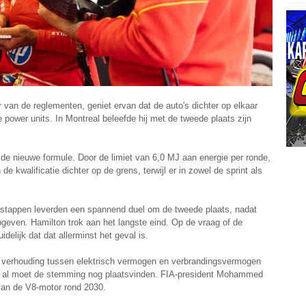
r van de reglementen, geniet ervan dat de auto's dichter op elkaar
e power units. In Montreal beleefde hij met de tweede plaats zijn
de nieuwe formule. Door de limiet van 6,0 MJ aan energie per ronde,
e kwalificatie dichter op de grens, terwijl er in zowel de sprint als
stappen leverden een spannend duel om de tweede plaats, nadat
even. Hamilton trok aan het langste eind. Op de vraag of de
delijk dat dat allerminst het geval is.
e verhouding tussen elektrisch vermogen en verbrandingsvermogen
, al moet de stemming nog plaatsvinden. FIA-president Mohammed
an de V8-motor rond 2030.