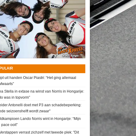
PULAIR
ipt uit handen Oscar Piastri: “Het ging allemaal
fwaarts”
a Stella in extase na winst van Norris in Hongarije:
do was in topvorm”
ider Antonelli doet met P3 aan schadebeperking:
de seizoenshelft wordt zwaar"
dkampioen Lando Norris wint in Hongarije: “Mijn
 pace ooit”
erstappen verrast zichzelf met tweede plek: "Dit