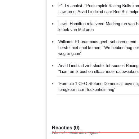
F1 TV-analist: "Podiumplek Racing Bulls ka
Lawson of Arvid Lindblad naar Red Bull help
Lewis Hamilton relativeert Madring-run van Fe
kritiek van McLaren
Williams F1-teambaas geeft schoorvoetend t
herstel niet snel komen: "We hebben nog ee
weg te gaan"
Arvid Lindblad ziet sleutel tot succes Racing
"Liam en ik pushen elkaar ieder raceweeken
‘Formule 1-CEO Stefano Domenicali bevesti
terugkeer naar Hockenheimring’
Reacties (0)
Wees de eerste die reageert.