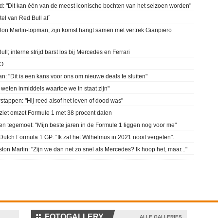
id: "Dit kan één van de meest iconische bochten van het seizoen worden"
tel van Red Bull af´
ston Martin-topman; zijn komst hangt samen met vertrek Gianpiero
; interne strijd barst los bij Mercedes en Ferrari
TO
n: "Dit is een kans voor ons om nieuwe deals te sluiten"
 weten inmiddels waartoe we in staat zijn"
stappen: "Hij reed alsof het leven of dood was"
 ziet omzet Formule 1 met 38 procent dalen
wen tegemoet: "Mijn beste jaren in de Formule 1 liggen nog voor me"
Dutch Formula 1 GP: “Ik zal het Wilhelmus in 2021 nooit vergeten":
ton Martin: "Zijn we dan net zo snel als Mercedes? Ik hoop het, maar..."
⚏
FOTOGALLERY
ALLE GALLERIES