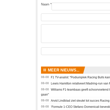
Naam *
⚏
MEER NIEUWS...
08-08
F1 TV-analist: "Podiumplek Racing Bulls ka
08-08
Lewis Hamilton relativeert Madring-run van F
08-08
Williams F1-teambaas geeft schoorvoetend t
gaan"
08-08
Arvid Lindblad ziet sleutel tot succes Racin
08-08
‘Formule 1-CEO Stefano Domenicali bevesti