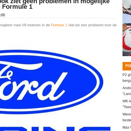
k ziet geen problemen in mogelijke
e Formule 1
:00
erugkeer naar V8-motoren in de
Formule 1
niet als een probleem voor de
PO
P2 gl
berga
Andre
“Lan
WK-le
"Twee
Werel
beste
Max V