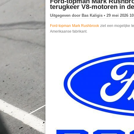
Ford-topman Mark Rushbroo
terugkeer V8-motoren in d
Uitgegeven door
Bas Kaligis
• 29 mei 2026 10
Ford-topman Mark Rushbrook
ziet een mogelijke t
Amerikaanse fabrikant.