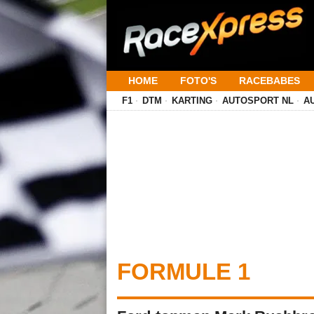
HOME
FOTO'S
RACEBABES
F1
DTM
KARTING
AUTOSPORT NL
A
FORMULE 1