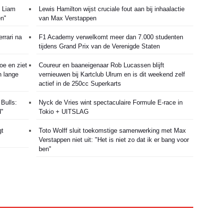
n Liam
Lewis Hamilton wijst cruciale fout aan bij inhaalactie
en"
van Max Verstappen
rrari na
F1 Academy verwelkomt meer dan 7.000 studenten
tijdens Grand Prix van de Verenigde Staten
oe en ziet
Coureur en baaneigenaar Rob Lucassen blijft
n lange
vernieuwen bij Kartclub Ulrum en is dit weekend zelf
actief in de 250cc Superkarts
 Bulls:
Nyck de Vries wint spectaculaire Formule E-race in
d"
Tokio + UITSLAG
gt
Toto Wolff sluit toekomstige samenwerking met Max
Verstappen niet uit: "Het is niet zo dat ik er bang voor
ben"