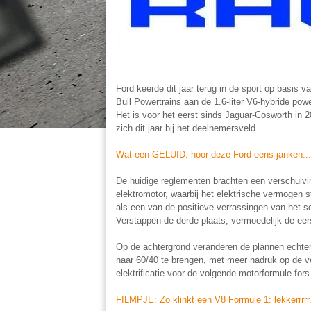
Ford keerde dit jaar terug in de sport op basis 
Bull Powertrains aan de 1.6-liter V6-hybride po
Het is voor het eerst sinds Jaguar-Cosworth in 
zich dit jaar bij het deelnemersveld.
Wat een GELUID: hoor deze Ford eens janken...
De huidige reglementen brachten een verschuivi
elektromotor, waarbij het elektrische vermogen
als een van de positieve verrassingen van het 
Verstappen de derde plaats, vermoedelijk de e
Op de achtergrond veranderen de plannen echter
naar 60/40 te brengen, met meer nadruk op de 
elektrificatie voor de volgende motorformule for
FILMPJE: Zo klinkt een V8 Formule 1: lekkerrrrr.