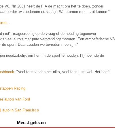
de V8. "In 2031 heeft de FIA de macht om het te doen, zonder
jaar eerder, wat iedereen nu vraagt. Wat komen moet, zal komen."
ren...
gd niet", reageerde hij op de vraag of de houding tegenover
eds veel auto's met pure verbrandingsmotoren. Een atmosferische V8
r de sport. Daar zouden we tevreden mee zijn."
ingen noodzakelijk om hem in de sport te houden. Hij noemde de
ushbrook
. "Veel fans vinden het niks, veel fans juist wel. Het heeft
stappen Racing
se auto's van Ford
1 auto in San Francisco
Meest gelezen