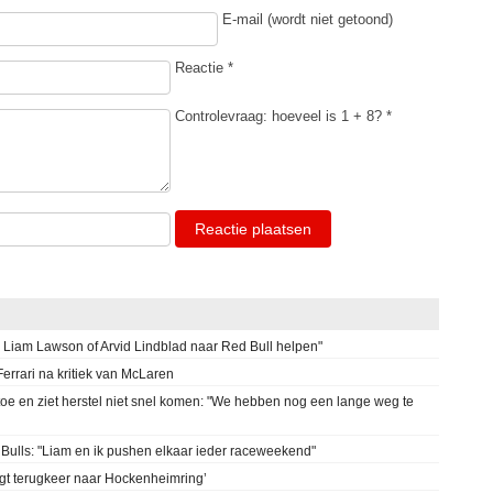
E-mail (wordt niet getoond)
Reactie *
Controlevraag: hoeveel is 1 + 8? *
Reactie plaatsen
n Liam Lawson of Arvid Lindblad naar Red Bull helpen"
errari na kritiek van McLaren
oe en ziet herstel niet snel komen: "We hebben nog een lange weg te
g Bulls: "Liam en ik pushen elkaar ieder raceweekend"
gt terugkeer naar Hockenheimring’