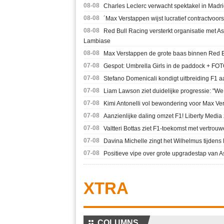
08-08
Charles Leclerc verwacht spektakel in Madr
08-08
´Max Verstappen wijst lucratief contractvoors
08-08
Red Bull Racing versterkt organisatie met A
Lambiase
08-08
Max Verstappen de grote baas binnen Red Bull
07-08
Gespot: Umbrella Girls in de paddock + FO
07-08
Stefano Domenicali kondigt uitbreiding F1 aa
07-08
Liam Lawson ziet duidelijke progressie: "We
07-08
Kimi Antonelli vol bewondering voor Max Ver
07-08
Aanzienlijke daling omzet F1! Liberty Media
07-08
Valtteri Bottas ziet F1-toekomst met vertrou
07-08
Davina Michelle zingt het Wilhelmus tijdens 
07-08
Positieve vipe over grote upgradestap van As
XTRA
⚏
COLUMNS