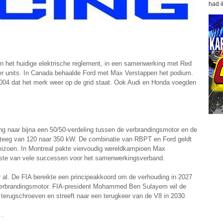
had i
van het huidige elektrische reglement, in een samenwerking met Red
wer units. In Canada behaalde Ford met Max Verstappen het podium.
2004 dat het merk weer op de grid staat. Ook Audi en Honda voegden
ng naar bijna een 50/50-verdeling tussen de verbrandingsmotor en de
 steeg van 120 naar 350 kW. De combinatie van RBPT en Ford geldt
seizoen. In Montreal pakte viervoudig wereldkampioen Max
erste van vele successen voor het samenwerkingsverband.
 al. De FIA bereikte een principeakkoord om de verhouding in 2027
verbrandingsmotor. FIA-president Mohammed Ben Sulayem wil de
s terugschroeven en streeft naar een terugkeer van de V8 in 2030.
..