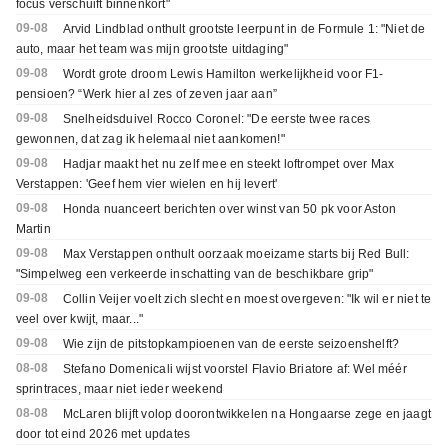
focus verschuift binnenkort"
09-08
Arvid Lindblad onthult grootste leerpunt in de Formule 1: "Niet de
auto, maar het team was mijn grootste uitdaging"
09-08
Wordt grote droom Lewis Hamilton werkelijkheid voor F1-
pensioen? “Werk hier al zes of zeven jaar aan”
09-08
Snelheidsduivel Rocco Coronel: "De eerste twee races
gewonnen, dat zag ik helemaal niet aankomen!"
09-08
Hadjar maakt het nu zelf mee en steekt loftrompet over Max
Verstappen: 'Geef hem vier wielen en hij levert'
09-08
Honda nuanceert berichten over winst van 50 pk voor Aston
Martin
09-08
Max Verstappen onthult oorzaak moeizame starts bij Red Bull:
"Simpelweg een verkeerde inschatting van de beschikbare grip"
09-08
Collin Veijer voelt zich slecht en moest overgeven: "Ik wil er niet te
veel over kwijt, maar..."
09-08
Wie zijn de pitstopkampioenen van de eerste seizoenshelft?
08-08
Stefano Domenicali wijst voorstel Flavio Briatore af: Wel méér
sprintraces, maar niet ieder weekend
08-08
McLaren blijft volop doorontwikkelen na Hongaarse zege en jaagt
door tot eind 2026 met updates