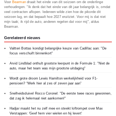
Voor
Bearman
draait het einde van dit seizoen om de onderlinge
verhoudingen. "Ik denk dat het einde van dit jaar belangrijk is, omdat
veel contracten aflopen. Iedereen wilde zien hoe de pikorde dit
seizoen lag, en dat bepaalt hoe 2027 eruitziet. Voor mij is dat niet
mijn taak; ik rijd de auto, anderen regelen dat voor mij", aldus
Bearman.
Gerelateerd nieuws
Valtteri Bottas kondigt belangrijke keuze van Cadillac aan: "De
focus verschuift binnenkort"
Arvid Lindblad onthult grootste leerpunt in de Formule 1: "Niet de
auto, maar het team was mijn grootste uitdaging"
Wordt grote droom Lewis Hamilton werkelijkheid voor F1-
pensioen? “Werk hier al zes of zeven jaar aan”
Snelheidsduivel Rocco Coronel: "De eerste twee races gewonnen,
dat zag ik helemaal niet aankomen!"
Hadjar maakt het nu zelf mee en steekt loftrompet over Max
Verstappen: 'Geef hem vier wielen en hij levert'