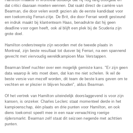
dat critici daaraan moeten wennen. Dat raakt direct de carrière van
Bearman, die door velen wordt gezien als de eerste kandidaat voor
een toekomstig Ferrari-zitje. De Brit, die door Ferrari wordt gesteund
en indruk maakt bij klantenteam Haas, benadrukte dat hij geen
deadline voor ogen heeft, ook al blijft een plek bij de Scuderia zijn
grote doel.
Hamilton onderstreepte zijn woorden met de tweede plaats in
Montreal, zijn beste resultaat tot dusver bij Ferrari, na een spannend
gevecht met viervoudig wereldkampioen Max Verstappen.
Bearman bleef nuchter over een mogelijk gemiste kans. "Er zijn geen
data waarop ik iets moet doen, dat kan me niet schelen. Ik wil de
beste versie van mezelf worden, dit team de beste kans geven om te
vechten en er plezier in blijven houden", aldus Bearman.
Of het vertrek van Hamilton uiteindelijk doorslaggevend is voor zijn
kansen, is onzeker. Charles Leclerc staat momenteel derde in het
kampioenschap, één plaats en drie punten voor Hamilton, en ook
diens toekomst speelt mee in een naar verwachting roerige
rijdersmarkt. Bearman zelf staat dit seizoen negende met achttien
punten.