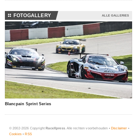
⚏
FOTOGALLERY
ALLE GALLERIES
Blancpain Sprint Series
© 2002-2026 Copyright
RaceXpress
. Alle rechten voorbehouden •
Disclaimer
•
Cookies
•
RSS