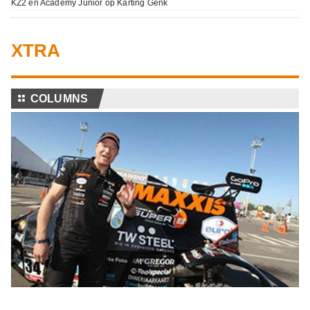
KZ2 en Academy Junior op Karting Genk
XTRA
⚏
COLUMNS