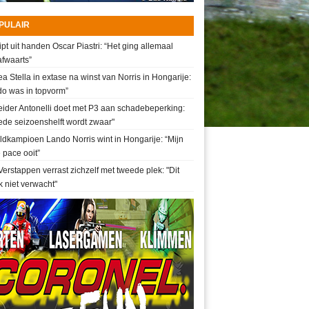
PULAIR
ipt uit handen Oscar Piastri: “Het ging allemaal
fwaarts”
a Stella in extase na winst van Norris in Hongarije:
do was in topvorm”
ider Antonelli doet met P3 aan schadebeperking:
de seizoenshelft wordt zwaar"
dkampioen Lando Norris wint in Hongarije: “Mijn
 pace ooit”
erstappen verrast zichzelf met tweede plek: "Dit
k niet verwacht"