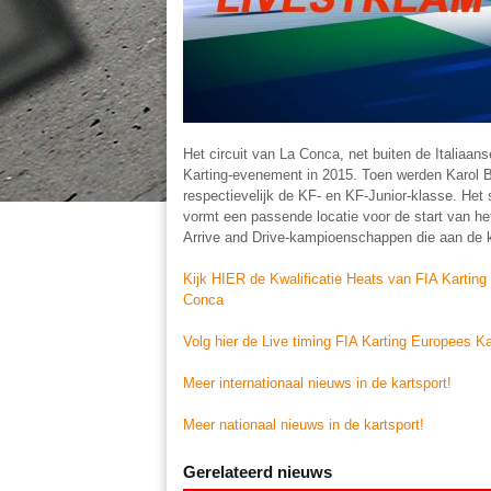
Het circuit van La Conca, net buiten de Italiaa
Karting-evenement in 2015. Toen werden Karol 
respectievelijk de KF- en KF-Junior-klasse. Het s
vormt een passende locatie voor de start van he
Arrive and Drive-kampioenschappen die aan de k
Kijk HIER de Kwalificatie Heats van FIA Karti
Conca
Volg hier de Live timing FIA Karting Europees
Meer internationaal nieuws in de kartsport!
Meer nationaal nieuws in de kartsport!
Gerelateerd nieuws