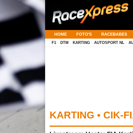
HOME
FOTO'S
RACEBABES
F1
DTM
KARTING
AUTOSPORT NL
A
KARTING • CIK-F