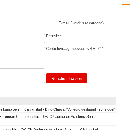
E-mail (wordt niet getoond)
Reactie *
Controlevraag: hoeveel is 4 + 9? *
Reactie plaatsen
s kampioen in Kristianstad - Dino Chiesa: "Volledig geslaagd in ons doel"
ng European Championship – OK, OK Junior en Academy Senior in
mpionship – OK, OK Junior en Academy Senior in Kristianstad