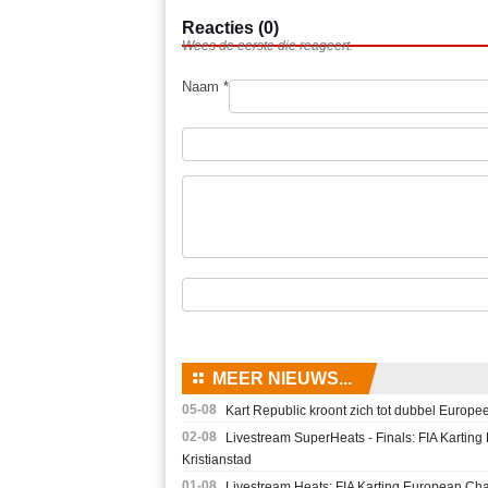
Reacties (0)
Wees de eerste die reageert.
Naam *
⚏
MEER NIEUWS...
05-08
Kart Republic kroont zich tot dubbel Europee
02-08
Livestream SuperHeats - Finals: FIA Karti
Kristianstad
01-08
Livestream Heats: FIA Karting European Cha