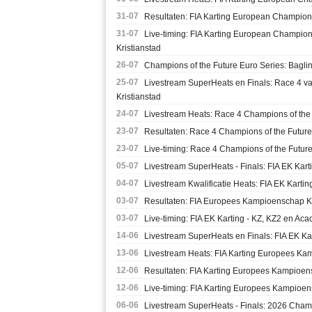
31-07
Resultaten: FIA Karting European Champion
31-07
Live-timing: FIA Karting European Champio
Kristianstad
26-07
Champions of the Future Euro Series: Baglin
25-07
Livestream SuperHeats en Finals: Race 4 v
Kristianstad
24-07
Livestream Heats: Race 4 Champions of the 
23-07
Resultaten: Race 4 Champions of the Future
23-07
Live-timing: Race 4 Champions of the Future
05-07
Livestream SuperHeats - Finals: FIA EK Kart
04-07
Livestream Kwalificatie Heats: FIA EK Kartin
03-07
Resultaten: FIA Europees Kampioenschap KZ,
03-07
Live-timing: FIA EK Karting - KZ, KZ2 en Aca
14-06
Livestream SuperHeats en Finals: FIA EK Ka
13-06
Livestream Heats: FIA Karting Europees Ka
12-06
Resultaten: FIA Karting Europees Kampioen
12-06
Live-timing: FIA Karting Europees Kampioe
06-06
Livestream SuperHeats - Finals: 2026 Champ