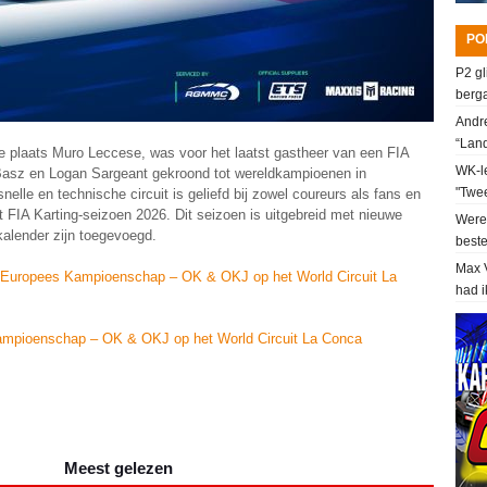
PO
P2 gl
berga
Andre
“Lan
nse plaats Muro Leccese, was voor het laatst gastheer van een FIA
WK-le
Basz en Logan Sargeant gekroond tot wereldkampioenen in
"Twee
nelle en technische circuit is geliefd bij zowel coureurs als fans en
t FIA Karting-seizoen 2026. Dit seizoen is uitgebreid met nieuwe
Werel
alender zijn toegevoegd.
beste
Max V
ng Europees Kampioenschap – OK & OKJ op het World Circuit La
had i
 Kampioenschap – OK & OKJ op het World Circuit La Conca
Meest gelezen