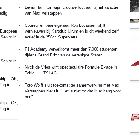
es
Lewis Hamilton wijst cruciale fout aan bij inhaalactie
edig
van Max Verstappen
Coureur en baaneigenaar Rob Lucassen blijft
g European
vernieuwen bij Kartclub Ulrum en is dit weekend zelf
Senior in
actief in de 250cc Superkarts
F1 Academy verwelkomt meer dan 7.000 studenten
tijdens Grand Prix van de Verenigde Staten
Senior in
Nyck de Vries wint spectaculaire Formule E-race in
Tokio + UITSLAG
ship – OK,
ing in
Toto Wolff sluit toekomstige samenwerking met Max
Verstappen niet uit: "Het is niet zo dat ik er bang voor
ben"
ship – OK,
ing in