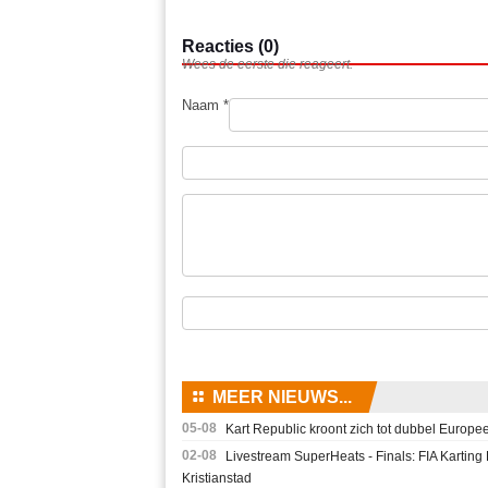
Reacties (0)
Wees de eerste die reageert.
Naam *
⚏
MEER NIEUWS...
05-08
Kart Republic kroont zich tot dubbel Europee
02-08
Livestream SuperHeats - Finals: FIA Karti
Kristianstad