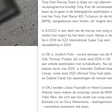
Tony Kart Racing Team is klaar om zijn plannen 
raceprogramma kondigt Tony Kart de vernieuwde r
baan op te gaan in de belangrijkste wedstrijden 
met het Tony Kart Racer 401 T-chassis (in de 
(MINI), aangedreven door Vortex, de “engine div
In KZ/KZ2 is een deel van de line-up van vorig 
zetten hun traject bij het team voort. Nieuw in 
hij in 2018 de KZ2 International Super Cup won,
raceafdeling in 2024.
In OK is Jindrich Pešl – recent winnaar van de W
Ook Thomas Pradier, die sinds eind 2024 in OK 
aan enkele wedstrijden met schakel­karts. Na zi
laatste races van 2025, is Iskender Zulfikari klaar
Crisan, sinds eind 2022 officieel Tony Kart-rijde
en Gabriel Canal zijn daarentegen de nieuwe n
In OKJ worden Julian Frasnelli en Henri-Consta
Antonio Ianni maken de overstap vanuit de MINI
Yubo Wen, die zich aan het einde van vorig seizoe
Bertolaccini en Oiva Vettenranta – laatstgeno
– versterken eveneens het team.