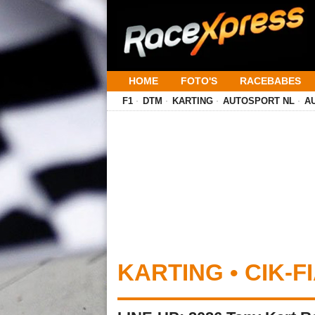
HOME
FOTO'S
RACEBABES
F1
DTM
KARTING
AUTOSPORT NL
A
KARTING • CIK-F