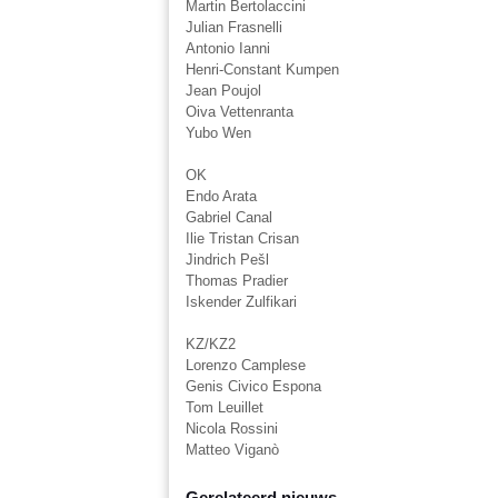
Martin Bertolaccini
Julian Frasnelli
Antonio Ianni
Henri-Constant Kumpen
Jean Poujol
Oiva Vettenranta
Yubo Wen
OK
Endo Arata
Gabriel Canal
Ilie Tristan Crisan
Jindrich Pešl
Thomas Pradier
Iskender Zulfikari
KZ/KZ2
Lorenzo Camplese
Genis Civico Espona
Tom Leuillet
Nicola Rossini
Matteo Viganò
Gerelateerd nieuws