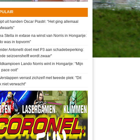
PULAIR
ipt uit handen Oscar Piastri: “Het ging allemaal
fwaarts”
a Stella in extase na winst van Norris in Hongarije:
do was in topvorm”
ider Antonelli doet met P3 aan schadebeperking:
de seizoenshelft wordt zwaar"
dkampioen Lando Norris wint in Hongarije: “Mijn
 pace ooit”
erstappen verrast zichzelf met tweede plek: "Dit
k niet verwacht"