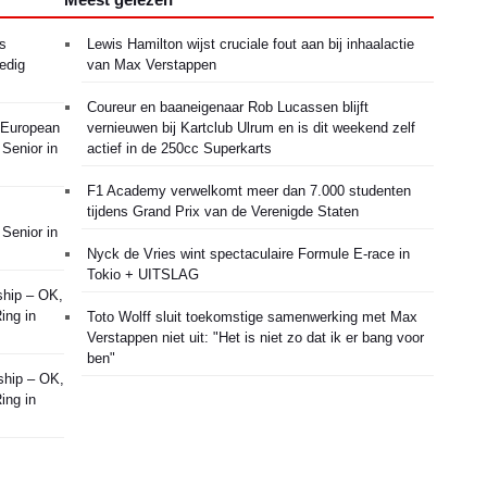
es
Lewis Hamilton wijst cruciale fout aan bij inhaalactie
edig
van Max Verstappen
Coureur en baaneigenaar Rob Lucassen blijft
g European
vernieuwen bij Kartclub Ulrum en is dit weekend zelf
Senior in
actief in de 250cc Superkarts
F1 Academy verwelkomt meer dan 7.000 studenten
tijdens Grand Prix van de Verenigde Staten
Senior in
Nyck de Vries wint spectaculaire Formule E-race in
Tokio + UITSLAG
ship – OK,
ing in
Toto Wolff sluit toekomstige samenwerking met Max
Verstappen niet uit: "Het is niet zo dat ik er bang voor
ben"
ship – OK,
ing in