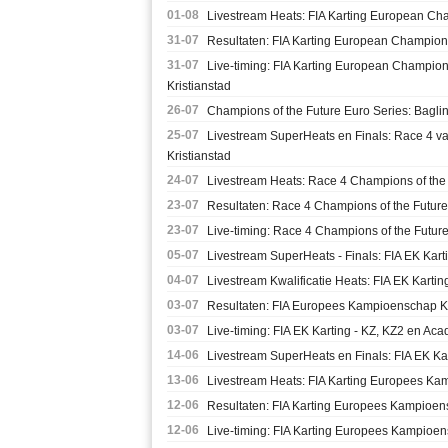
01-08
Livestream Heats: FIA Karting European Cha
31-07
Resultaten: FIA Karting European Champion
31-07
Live-timing: FIA Karting European Champio
Kristianstad
26-07
Champions of the Future Euro Series: Baglin
25-07
Livestream SuperHeats en Finals: Race 4 v
Kristianstad
24-07
Livestream Heats: Race 4 Champions of the 
23-07
Resultaten: Race 4 Champions of the Future
23-07
Live-timing: Race 4 Champions of the Future
05-07
Livestream SuperHeats - Finals: FIA EK Kart
04-07
Livestream Kwalificatie Heats: FIA EK Kartin
03-07
Resultaten: FIA Europees Kampioenschap KZ,
03-07
Live-timing: FIA EK Karting - KZ, KZ2 en Aca
14-06
Livestream SuperHeats en Finals: FIA EK Ka
13-06
Livestream Heats: FIA Karting Europees Ka
12-06
Resultaten: FIA Karting Europees Kampioen
12-06
Live-timing: FIA Karting Europees Kampioe