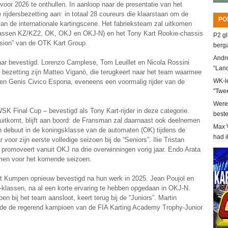
voor 2026 te onthullen. In aanloop naar de presentatie van het
ijdersbezetting aan: in totaal 28 coureurs die klaarstaan om de
PO
van de internationale kartingscene. Het fabrieksteam zal uitkomen
klassen KZ/KZ2, OK, OKJ en OKJ-N) en het Tony Kart Rookie-chassis
P2 gl
ision” van de OTK Kart Group.
berga
Andre
jaar bevestigd. Lorenzo Camplese, Tom Leuillet en Nicola Rossini
“Lan
de bezetting zijn Matteo Viganò, die terugkeert naar het team waarmee
WK-le
 en Genis Civico Espona, eveneens een voormalig rijder van de
"Twee
Werel
SK Final Cup – bevestigd als Tony Kart-rijder in deze categorie.
beste
uitkomt, blijft aan boord: de Fransman zal daarnaast ook deelnemen
Max V
jn debuut in de koningsklasse van de automaten (OK) tijdens de
had i
 voor zijn eerste volledige seizoen bij de “Seniors”. Ilie Tristan
r, promoveert vanuit OKJ na drie overwinningen vorig jaar. Endo Arata
amen voor het komende seizoen.
nt Kumpen opnieuw bevestigd na hun werk in 2025. Jean Poujol en
-klassen, na al een korte ervaring te hebben opgedaan in OKJ-N.
n bij het team aansloot, keert terug bij de “Juniors”. Martin
emde de regerend kampioen van de FIA Karting Academy Trophy-Junior