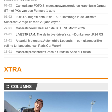
03-02
Camouflage FOTO'S: meest geavanceerde en krachtigste Jaguar
GT met PK's van een Formule 1-auto
01-02
FOTO'S: Bugatti onthult de F.K.P. Hommage in de Ultimate
Supercar Garage en viert 20 jaar Veyron
27-01
Maserati neemt deel aan de I.C.E. St. Moritz 2026
24-01
LIVESTREAM: The definitive driver's car - Donkervoort P24 RS
18-01
Artcurial Motorcars: Automobile Legends — een uitzonderlijke
veiling ter lancering van Paris Car Week!
15-01
Maserati presenteert Grecale Cristallo Special Edition
XTRA
⚏
COLUMNS