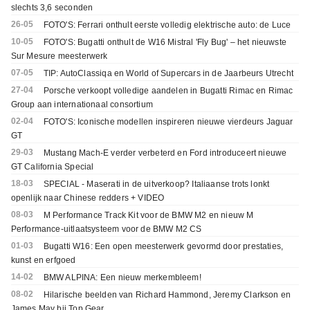
slechts 3,6 seconden
26-05
FOTO'S: Ferrari onthult eerste volledig elektrische auto: de Luce
10-05
FOTO'S: Bugatti onthult de W16 Mistral 'Fly Bug' – het nieuwste
Sur Mesure meesterwerk
07-05
TIP: AutoClassiqa en World of Supercars in de Jaarbeurs Utrecht
27-04
Porsche verkoopt volledige aandelen in Bugatti Rimac en Rimac
Group aan internationaal consortium
02-04
FOTO'S: Iconische modellen inspireren nieuwe vierdeurs Jaguar
GT
29-03
Mustang Mach-E verder verbeterd en Ford introduceert nieuwe
GT California Special
18-03
SPECIAL - Maserati in de uitverkoop? Italiaanse trots lonkt
openlijk naar Chinese redders + VIDEO
08-03
M Performance Track Kit voor de BMW M2 en nieuw M
Performance-uitlaatsysteem voor de BMW M2 CS
01-03
Bugatti W16: Een open meesterwerk gevormd door prestaties,
kunst en erfgoed
14-02
BMW ALPINA: Een nieuw merkembleem!
08-02
Hilarische beelden van Richard Hammond, Jeremy Clarkson en
James May bij Top Gear