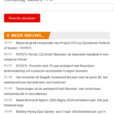
Controlevraag: hoeveel is 7 + 6? *
Reactie plaatsen
⚏
MEER NIEUWS...
10-07
Maserati geeft voorproefje van Project GT4 op Goodwood Festival
of Speed + FOTO'S
05-07
FOTO'S: Ferrari 12Cilindri Manuale: de klassieke handbak in een
moderne Ferrari
05-07
FOTO'S - Porsche viert 75 jaar autosport met Raceborn-
tentoonstelling vol iconische racehistorie in eigen museum
21-06
Van brommer tot Bugatti: Autoworld Brussel viert de jaren 90; het
autodecennium dat iedereen zich herinnert
21-06
Technologie uit de autosport! Audi Nuvolari: van circuit naar
serieproductie in recordtempo
20-06
Maserati bracht tijdens 1000 Miglia 2026 eerbetoon aan 100 jaar
Drietand-logo
16-06
Bentley Flying Spur Speed: van 0 naar 100 kilometer per uur in