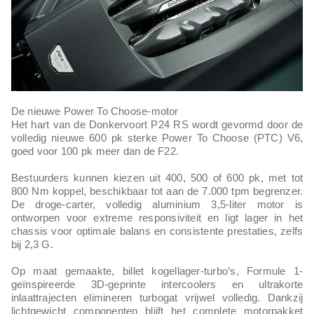
De nieuwe Power To Choose-motor
Het hart van de Donkervoort P24 RS wordt gevormd door de
volledig nieuwe 600 pk sterke Power To Choose (PTC) V6,
goed voor 100 pk meer dan de F22.
Bestuurders kunnen kiezen uit 400, 500 of 600 pk, met tot
800 Nm koppel, beschikbaar tot aan de 7.000 tpm begrenzer.
De droge-carter, volledig aluminium 3,5-liter motor is
ontworpen voor extreme responsiviteit en ligt lager in het
chassis voor optimale balans en consistente prestaties, zelfs
bij 2,3 G.
Op maat gemaakte, billet kogellager-turbo’s, Formule 1-
geïnspireerde 3D-geprinte intercoolers en ultrakorte
inlaattrajecten elimineren turbogat vrijwel volledig. Dankzij
lichtgewicht componenten blijft het complete motorpakket