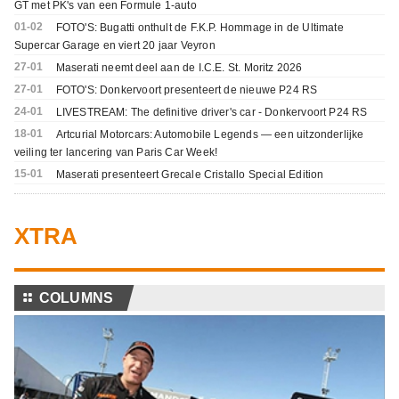
GT met PK's van een Formule 1-auto
01-02
FOTO'S: Bugatti onthult de F.K.P. Hommage in de Ultimate
Supercar Garage en viert 20 jaar Veyron
27-01
Maserati neemt deel aan de I.C.E. St. Moritz 2026
27-01
FOTO'S: Donkervoort presenteert de nieuwe P24 RS
24-01
LIVESTREAM: The definitive driver's car - Donkervoort P24 RS
18-01
Artcurial Motorcars: Automobile Legends — een uitzonderlijke
veiling ter lancering van Paris Car Week!
15-01
Maserati presenteert Grecale Cristallo Special Edition
XTRA
⚏
COLUMNS