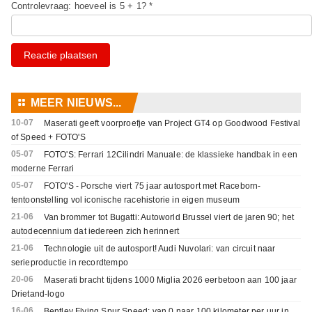
Controlevraag: hoeveel is 5 + 1? *
Reactie plaatsen
⚏
MEER NIEUWS...
10-07
Maserati geeft voorproefje van Project GT4 op Goodwood Festival
of Speed + FOTO'S
05-07
FOTO'S: Ferrari 12Cilindri Manuale: de klassieke handbak in een
moderne Ferrari
05-07
FOTO'S - Porsche viert 75 jaar autosport met Raceborn-
tentoonstelling vol iconische racehistorie in eigen museum
21-06
Van brommer tot Bugatti: Autoworld Brussel viert de jaren 90; het
autodecennium dat iedereen zich herinnert
21-06
Technologie uit de autosport! Audi Nuvolari: van circuit naar
serieproductie in recordtempo
20-06
Maserati bracht tijdens 1000 Miglia 2026 eerbetoon aan 100 jaar
Drietand-logo
16-06
Bentley Flying Spur Speed: van 0 naar 100 kilometer per uur in