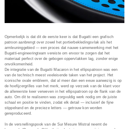
Opmerkelijk is dat dit de eerste keer is dat Bugatti een grafisch
patroon aanbrengt over zowel het portierbekledingsvlak als het
armleuninggebied — een proces dat nauwe samenwerking met het
Bugatti-engineeringteam vereiste om ervoor te zorgen dat het
materiaal perfect over de gebogen oppervlakken lag, zonder enige
onvolkomenheid.
De integratie van de Bugatti Macaron in het ellipspatroon was een
van de technisch meest veeleisende taken van het project. Het
iconische ovale embleem, dat al meer dan een eeuw aanwezig is op
de hoefijzergrilles van het merk, werd op verzoek van de klant voor
de allereerste keer verweven in het ellipspatroon op de flank van de
auto. Om dit te realiseren was zorgvuldig werk nodig om de juiste
schaal en positie te vinden, zodat elk detail — inclusief de fijne
stippelrand en de precieze letters — getrouw kon worden
gereproduceerd.
In de versnellingspook van de Sur Mesure Mistral neemt de