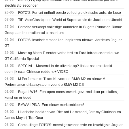
slechts 3,6 seconden
26-05
FOTO'S: Ferrari onthult eerste volledig elektrische auto: de Luce
07-05
TIP: AutoClassiqa en World of Supercars in de Jaarbeurs Utrecht
27-04
Porsche verkoopt volledige aandelen in Bugatti Rimac en Rimac
Group aan internationaal consortium
02-04
FOTO'S: Iconische modellen inspireren nieuwe vierdeurs Jaguar
GT
29-03
Mustang Mach-E verder verbeterd en Ford introduceert nieuwe
GT California Special
18-03
SPECIAL - Maserati in de uitverkoop? Italiaanse trots lonkt
openlijk naar Chinese redders + VIDEO
08-03
M Performance Track Kit voor de BMW M2 en nieuw M
Performance-uitlaatsysteem voor de BMW M2 CS
01-03
Bugatti W16: Een open meesterwerk gevormd door prestaties,
kunst en erfgoed
14-02
BMW ALPINA: Een nieuw merkembleem!
08-02
Hilarische beelden van Richard Hammond, Jeremy Clarkson en
James May bij Top Gear
03-02
Camouflage FOTO'S: meest geavanceerde en krachtigste Jaguar