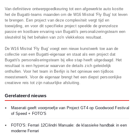
Van definitieve ontwerpgoedkeuring tot een afgewerkte auto kostte
het de Bugatti-teams maanden om de W16 Mistral 'Fly Bug' tot leven
te brengen. Een project van deze complexiteit vergt tijd en
toewijding, en voor dit specifieke project speelde de grenzeloze
passie en kostbare ervaring van Bugatti's personalizeringsteam een
sleutelrol bij het behalen van zo'n vlekkeloos resultaat.
De W16 Mistral 'Fly Bug' voegt een nieuw kunstwerk toe aan de
collectie van een Bugatti-eigenaar en staat als een project dat
Bugatti's personaliseringsteam bij elke stap heeft uitgedaagd. Het
resultaat is een hypercar waarvan de details zich geleidelijk
onthullen. Voor het team in Berlijn is het opnieuw een tijdloos
meesterwerk. Voor de eigenaar brengt het een diepst persoonlijke
creatieve reis tot zijn natuurlijke afsluiting.
Gerelateerd nieuws
Maserati geeft voorproefje van Project GT4 op Goodwood Festival
of Speed + FOTO'S
FOTO'S: Ferrari 12Cilindri Manuale: de klassieke handbak in een
moderne Ferrari