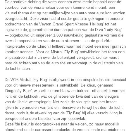
De creatieve richting die vorm aannam werd mede bepaald door de
voorkeur van de verzamelaar voor een kenmerkend motief: een
visueel thema dat op natuurlijke wijze van auto naar auto kon worden
overgebracht. Deze visie had al eerder gestalte gekregen in eerdere
opdrachten: van de Veyron Grand Sport Vitesse 'Hellbug' tot het
ingewikkelde, geometrische diamantpatroon van de Divo 'Lady Bug'
— opgebouwd uit ongeveer 1.600 nauwkeurig geplaatste vormen die
over de oppervlakken van de auto stromen — en de gedurfde
interpretatie op de Chiron 'Hellbee', waar het motief een meer grafisch
karakter aannam. Voor de Mistral 'Fly Bug' ontwikkelde het team een
ellipspatroon dat zich over de buitenkant verspreidt, dichter wordt
naar de achterkant van de auto toe en vervaagt in de duisternis van
de luchtinlaten.
De W16 Mistral 'Fly Bug' is afgewerkt in een bespoke lak die speciaal
voor dit nieuwe meesterwerk is ontwikkeld. De kleur, genaamd
'Dragonfly Blue', wisselt tussen blauw en turkoois afhankelijk van het
licht en de kijkhoek, wat de glinsterende kwaliteit van de vleugels
van de libelle weerspiegelt. Net zoals de vleugels van het insect
lijken te veranderen van tint en intensiveren terwijl het door de lucht
danst, onthult de afwerking van de 'Fly Bug' bij elke verschuiving in
perspectief andere facetten van zijn oppervlak.
Dezelfde kleur is doorgetrokken naar de velgen, zo nauw mogelijk
afgestemd op de carrosserie ondanks de verschillende materialen en