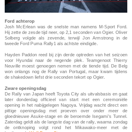
Ford achterop
Josh McErlean was de snelste man namens M-Sport Ford.
Hij zette de zesde tijd neer, op 2,1 seconden van Ogier. Oliver
Solberg volgde als zevende, terwijl Jon Armstrong in de
tweede Ford Puma Rally1 als achtste eindigde.
Hayden Paddon reed bij zijn derde optreden van het seizoen
voor Hyundai naar de negende plek. Teamgenoot Thierry
Neuville moest genoegen nemen met de tiende tijd. De Belg
won onlangs nog de Rally van Portugal, maar kwam tijdens
de shakedown liefst drie seconden tekort op Ogier.
Zware openingsdag
De Rally van Japan heeft Toyota City als uitvalsbasis en gaat
later donderdag officieel van start met een ceremoniële
opening in het nabijgelegen Nagoya. Vrijdag wacht direct een
pittige openingsdag met proeven over onder meer de
gloednieuwe Asuke-stage en de beroemde Isegami’s Tunnel.
Zaterdag geldt als de langste dag van de rally, waarna zondag
de ontknoping volgt rond het Mikawako-meer met de