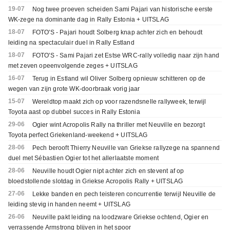
19-07
Nog twee proeven scheiden Sami Pajari van historische eerste
WK-zege na dominante dag in Rally Estonia + UITSLAG
18-07
FOTO'S - Pajari houdt Solberg knap achter zich en behoudt
leiding na spectaculair duel in Rally Estland
18-07
FOTO'S - Sami Pajari zet Estse WRC-rally volledig naar zijn hand
met zeven opeenvolgende zeges + UITSLAG
16-07
Terug in Estland wil Oliver Solberg opnieuw schitteren op de
wegen van zijn grote WK-doorbraak vorig jaar
15-07
Wereldtop maakt zich op voor razendsnelle rallyweek, terwijl
Toyota aast op dubbel succes in Rally Estonia
29-06
Ogier wint Acropolis Rally na thriller met Neuville en bezorgt
Toyota perfect Griekenland-weekend + UITSLAG
28-06
Pech berooft Thierry Neuville van Griekse rallyzege na spannend
duel met Sébastien Ogier tot het allerlaatste moment
28-06
Neuville houdt Ogier nipt achter zich en stevent af op
bloedstollende slotdag in Griekse Acropolis Rally + UITSLAG
27-06
Lekke banden en pech teisteren concurrentie terwijl Neuville de
leiding stevig in handen neemt + UITSLAG
26-06
Neuville pakt leiding na loodzware Griekse ochtend, Ogier en
verrassende Armstrong blijven in het spoor