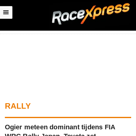
☰
RALLY
Ogier meteen dominant tijdens FIA