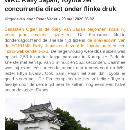
WRC Rally Japan, Toyota zet
concurrentie direct onder flinke druk
Uitgegeven door
Peter Vader
• 29 mei 2026 06:02
Sébastien Ogier is de Rally van Japan begonnen zoals hij
vorig jaar eindigde: ijzersterk.
De Fransman klokte
donderdagochtend de snelste tijd tijdens
de shakedown van
de FORUM8 Rally Japan en bezorgde Toyota meteen een
indrukwekkende 1-2-3.
De negenvoudig wereldkampioen was
op het 2,53 kilometer lange parcours in Kurugaike Park de
snelste met een tijd van 1 minuut en 55,3 seconden. Daarmee
was hij exact één seconde rapper dan teamgenoot en WK-
leider Elfyn Evans. Ook Sami Pajari liet zien dat Toyota er
goed voorstaat. De Fin completeerde het volledige Toyota-
feestje door de derde tijd neer te zetten, nog eens een halve
seconde achter Evans.