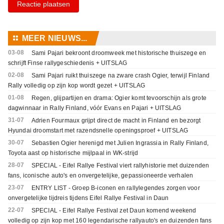
Reactie plaatsen
⚏
MEER NIEUWS...
03-08
Sami Pajari bekroont droomweek met historische thuiszege en
schrijft Finse rallygeschiedenis + UITSLAG
02-08
Sami Pajari ruikt thuiszege na zware crash Ogier, terwijl Finland
Rally volledig op zijn kop wordt gezet + UITSLAG
01-08
Regen, glijpartijen en drama: Ogier komt tevoorschijn als grote
dagwinnaar in Rally Finland, vóór Evans en Pajari + UITSLAG
31-07
Adrien Fourmaux grijpt direct de macht in Finland en bezorgt
Hyundai droomstart met razendsnelle openingsproef + UITSLAG
30-07
Sebastien Ogier herenigd met Julien Ingrassia in Rally Finland,
Toyota aast op historische mijlpaal in WK-strijd
28-07
SPECIAL - Eifel Rallye Festival viert rallyhistorie met duizenden
fans, iconische auto's en onvergetelijke, gepassioneerde verhalen
23-07
ENTRY LIST - Groep B-iconen en rallylegendes zorgen voor
onvergetelijke tijdreis tijdens Eifel Rallye Festival in Daun
22-07
SPECIAL - Eifel Rallye Festival zet Daun komend weekend
volledig op zijn kop met 160 legendarische rallyauto's en duizenden fans