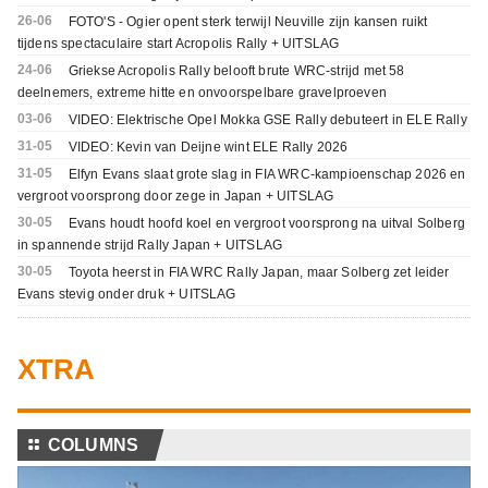
26-06
FOTO'S - Ogier opent sterk terwijl Neuville zijn kansen ruikt
tijdens spectaculaire start Acropolis Rally + UITSLAG
24-06
Griekse Acropolis Rally belooft brute WRC-strijd met 58
deelnemers, extreme hitte en onvoorspelbare gravelproeven
03-06
VIDEO: Elektrische Opel Mokka GSE Rally debuteert in ELE Rally
31-05
VIDEO: Kevin van Deijne wint ELE Rally 2026
31-05
Elfyn Evans slaat grote slag in FIA WRC-kampioenschap 2026 en
vergroot voorsprong door zege in Japan + UITSLAG
30-05
Evans houdt hoofd koel en vergroot voorsprong na uitval Solberg
in spannende strijd Rally Japan + UITSLAG
30-05
Toyota heerst in FIA WRC Rally Japan, maar Solberg zet leider
Evans stevig onder druk + UITSLAG
XTRA
⚏
COLUMNS