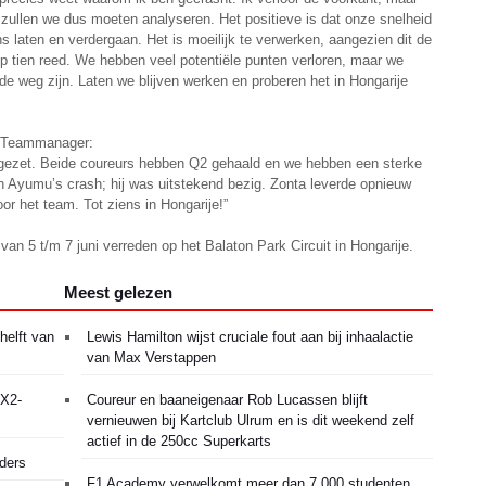
zullen we dus moeten analyseren. Het positieve is dat onze snelheid
 laten en verdergaan. Het is moeilijk te verwerken, aangezien dit de
 top tien reed. We hebben veel potentiële punten verloren, maar we
e weg zijn. Laten we blijven werken en proberen het in Hongarije
g Teammanager:
tgezet. Beide coureurs hebben Q2 gehaald en we hebben een sterke
an Ayumu’s crash; hij was uitstekend bezig. Zonta leverde opnieuw
or het team. Tot ziens in Hongarije!”
 5 t/m 7 juni verreden op het Balaton Park Circuit in Hongarije.
Meest gelezen
helft van
Lewis Hamilton wijst cruciale fout aan bij inhaalactie
van Max Verstappen
MX2-
Coureur en baaneigenaar Rob Lucassen blijft
vernieuwen bij Kartclub Ulrum en is dit weekend zelf
actief in de 250cc Superkarts
ders
F1 Academy verwelkomt meer dan 7.000 studenten