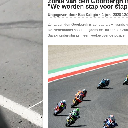
Zonta van den Goorbergh i
"We worden stap voor stap
Uitgegeven door
Bas Kaligis
• 1 juni 2026 12:
Zonta van den Goorbergh is zondag als vijftiende 
De Nederlander scoorde tijdens de Italiaanse Gran
Sasaki onderuitging in een veelbelovende positie.