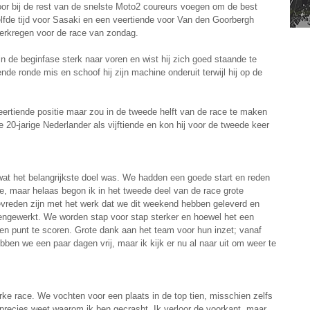
oor bij de rest van de snelste Moto2 coureurs voegen om de best
elfde tijd voor Sasaki en een veertiende voor Van den Goorbergh
erkregen voor de race van zondag.
n de beginfase sterk naar voren en wist hij zich goed staande te
nde ronde mis en schoof hij zijn machine onderuit terwijl hij op de
rtiende positie maar zou in de tweede helft van de race te maken
de 20-jarige Nederlander als vijftiende en kon hij voor de tweede keer
at het belangrijkste doel was. We hadden een goede start en reden
e, maar helaas begon ik in het tweede deel van de race grote
evreden zijn met het werk dat we dit weekend hebben geleverd en
gewerkt. We worden stap voor stap sterker en hoewel het een
een punt te scoren. Grote dank aan het team voor hun inzet; vanaf
bben we een paar dagen vrij, maar ik kijk er nu al naar uit om weer te
rke race. We vochten voor een plaats in de top tien, misschien zelfs
t precies weet waarom ik ben gecrasht. Ik verloor de voorkant, maar