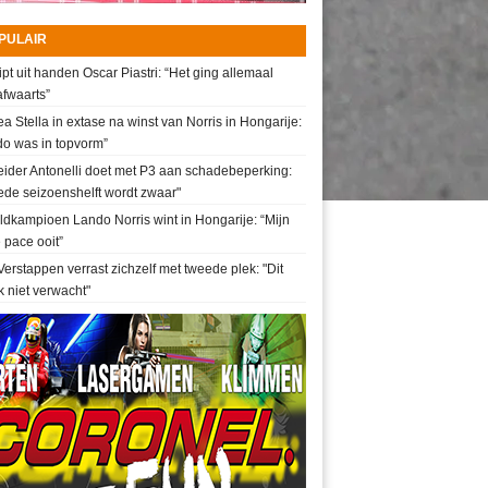
PULAIR
ipt uit handen Oscar Piastri: “Het ging allemaal
fwaarts”
a Stella in extase na winst van Norris in Hongarije:
do was in topvorm”
ider Antonelli doet met P3 aan schadebeperking:
de seizoenshelft wordt zwaar"
dkampioen Lando Norris wint in Hongarije: “Mijn
 pace ooit”
erstappen verrast zichzelf met tweede plek: "Dit
k niet verwacht"