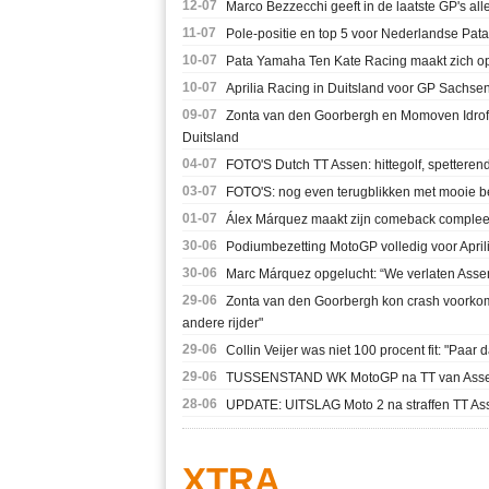
12-07
Marco Bezzecchi geeft in de laatste GP's al
11-07
Pole-positie en top 5 voor Nederlandse Pa
10-07
Pata Yamaha Ten Kate Racing maakt zich o
10-07
Aprilia Racing in Duitsland voor GP Sachsenr
09-07
Zonta van den Goorbergh en Momoven Idrof
Duitsland
04-07
FOTO'S Dutch TT Assen: hittegolf, spetterend
03-07
FOTO'S: nog even terugblikken met mooie b
01-07
Álex Márquez maakt zijn comeback compleet
30-06
Podiumbezetting MotoGP volledig voor April
30-06
Marc Márquez opgelucht: “We verlaten Assen
29-06
Zonta van den Goorbergh kon crash voorkome
andere rijder"
29-06
Collin Veijer was niet 100 procent fit: "Paar
29-06
TUSSENSTAND WK MotoGP na TT van Assen: 
28-06
UPDATE: UITSLAG Moto 2 na straffen TT As
XTRA