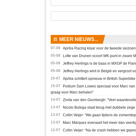
⚏
MEER NIEUWS...
07-08
Aprilia Racing klaar voor de tweede seizoen
05-08
Lotte van Drunen scoort WK-punt in zware 
05-08
Jeffrey Herlings is de baas in MXGP de Flan
05-08
Jeffrey Herlings wint in België en vergroot 
25-07
Aprilia schittert opnieuw in British Superb
15-07
Podium Sam Lowes speciaal voor Marc van de
graag voor Marc behalen"
14-07
Zonta van den Goorbergh: "Veel waardevoll
13-07
Nicolo Bulega slaat terug met dubbele zege
13-07
Collin Veijer: "We gaan tijdens de zomerst
13-07
Marc Márquez evenaart het meer dan veertig
12-07
Collin Veijer: “Na de crash hebben we gepro