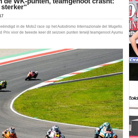
n de WK-punten, teamgenoot crasht:
 sterker"
17
geëindigd in de Moto2 race op het Autodromo Internazionale del Mugello.
d Prix voor de tweede keer dit seizoen punten terwijl teamgenoot Ayumu