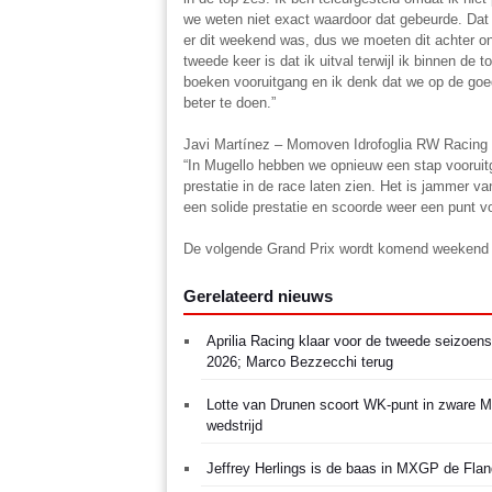
we weten niet exact waardoor dat gebeurde. Dat 
er dit weekend was, dus we moeten dit achter ons
tweede keer is dat ik uitval terwijl ik binnen de
boeken vooruitgang en ik denk dat we op de goed
beter te doen.”
Javi Martínez – Momoven Idrofoglia RW Racin
“In Mugello hebben we opnieuw een stap voorui
prestatie in de race laten zien. Het is jammer v
een solide prestatie en scoorde weer een punt vo
De volgende Grand Prix wordt komend weekend van
Gerelateerd nieuws
Aprilia Racing klaar voor de tweede seizoens
2026; Marco Bezzecchi terug
Lotte van Drunen scoort WK-punt in zware 
wedstrijd
Jeffrey Herlings is de baas in MXGP de Flan