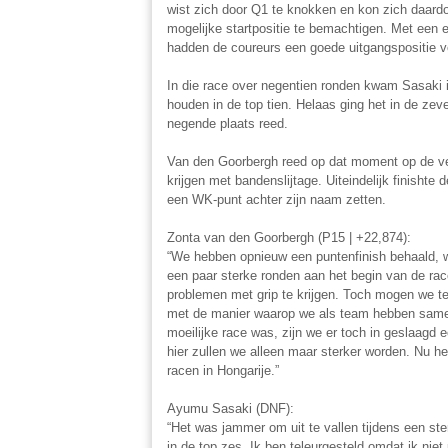
wist zich door Q1 te knokken en kon zich daard
mogelijke startpositie te bemachtigen. Met een 
hadden de coureurs een goede uitgangspositie v
In die race over negentien ronden kwam Sasaki i
houden in de top tien. Helaas ging het in de zeve
negende plaats reed.
Van den Goorbergh reed op dat moment op de vee
krijgen met bandenslijtage. Uiteindelijk finishte 
een WK-punt achter zijn naam zetten.
Zonta van den Goorbergh (P15 | +22,874):
“We hebben opnieuw een puntenfinish behaald, w
een paar sterke ronden aan het begin van de rac
problemen met grip te krijgen. Toch mogen we t
met de manier waarop we als team hebben samen
moeilijke race was, zijn we er toch in geslaagd 
hier zullen we alleen maar sterker worden. Nu he
racen in Hongarije.”
Ayumu Sasaki (DNF):
“Het was jammer om uit te vallen tijdens een ste
in de top zes. Ik ben teleurgesteld omdat ik nie