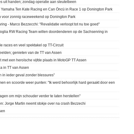
les uit handen; zondag operatie aan sleutelbeen
ta Yamaha Ten Kate Racing en Can Öncü in Race 1 op Donington Park
p voor zonnig raceweekend op Donington Park
ing - Marco Bezzecchi: "Revalidatie verloopt tot nu toe goed"
oglia RW Racing Team willen doordenderen op de Sachsenring in
e races en veel spektakel op TT-Circuit
eelden; genieten van de TT van Assen
 met een heroïsche vijfde plaats in MotoGP TT Assen
ia in TT van Assen
 in ieder geval zonder blessures”
n en scoorde weer punten: "Ik werd behoorlijk hard geraakt door een
 dagen om mijn schouder verder te laten herstellen"
Jorge Martin neemt stokje over na crash Bezzechi
sen