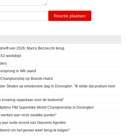
Reactie plaatsen
shelft van 2026; Marco Bezzecchi terug
MX2-wedstrijd
ders
voorsprong in WK-stand
ike Championship op Brands Hatch
r Straten op emotionele dag in Donington: "Ik wilde dat podium heel
e ervaring opgedaan voor de toekomst"
 tijdens FIM Superbike World Championship in Donington
op werken aan onze zwakke punten"
 jaar oude record van Giacomo Agostini
beerd om het gevoel weer terug te krijgen"