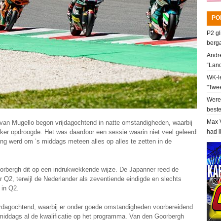
PO
P2 gl
berga
Andre
“Lan
WK-le
"Twee
Werel
beste
Max V
van Mugello begon vrijdagochtend in natte omstandigheden, waarbij
er opdroogde. Het was daardoor een sessie waarin niet veel geleerd
had i
ing werd om ’s middags meteen alles op alles te zetten in de
bergh dit op een indrukwekkende wijze. De Japanner reed de
r Q2, terwijl de Nederlander als zeventiende eindigde en slechts
 in Q2.
terdagochtend, waarbij er onder goede omstandigheden voorbereidend
middags al de kwalificatie op het programma. Van den Goorbergh