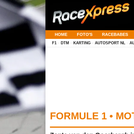
HOME
FOTO'S
RACEBABES
F1
DTM
KARTING
AUTOSPORT NL
A
FORMULE 1 • MO