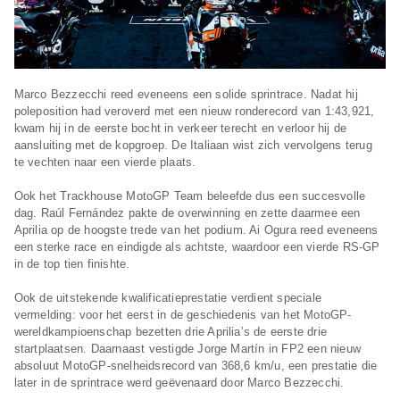
Marco Bezzecchi reed eveneens een solide sprintrace. Nadat hij
poleposition had veroverd met een nieuw ronderecord van 1:43,921,
kwam hij in de eerste bocht in verkeer terecht en verloor hij de
aansluiting met de kopgroep. De Italiaan wist zich vervolgens terug
te vechten naar een vierde plaats.
Ook het Trackhouse MotoGP Team beleefde dus een succesvolle
dag. Raúl Fernández pakte de overwinning en zette daarmee een
Aprilia op de hoogste trede van het podium. Ai Ogura reed eveneens
een sterke race en eindigde als achtste, waardoor een vierde RS-GP
in de top tien finishte.
Ook de uitstekende kwalificatieprestatie verdient speciale
vermelding: voor het eerst in de geschiedenis van het MotoGP-
wereldkampioenschap bezetten drie Aprilia’s de eerste drie
startplaatsen. Daarnaast vestigde Jorge Martín in FP2 een nieuw
absoluut MotoGP-snelheidsrecord van 368,6 km/u, een prestatie die
later in de sprintrace werd geëvenaard door Marco Bezzecchi.