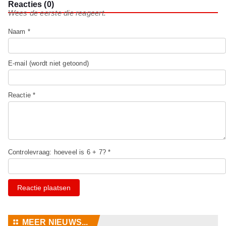
Reacties (0)
Wees de eerste die reageert.
Naam *
E-mail (wordt niet getoond)
Reactie *
Controlevraag: hoeveel is 6 + 7? *
Reactie plaatsen
⚏
MEER NIEUWS...