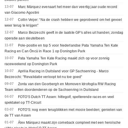
13-07
Marc Márquez evenaart het meer dan veertig jaar oude record
van Giacomo Agostini
12-07
Collin Veijer: “Na de crash hebben we geprobeerd om het gevoel
weer terug te krijgen"
12-07
Marco Bezzecchi geeft in de laatste GP's alles uit handen; zondag
operatie aan sleutelbeen
11-07
Pole-positie en top 5 voor Nederlandse Pata Yamaha Ten Kate
Racing en Can Öncü in Race 1 op Donington Park
10-07
Pata Yamaha Ten Kate Racing maakt zich op voor zonnig
raceweekend op Donington Park
10-07
Aprilia Racing in Duitsland voor GP Sachsenring - Marco
Bezzecchi: "Revalidatie verloopt tot nu toe goed"
09-07
Zonta van den Goorbergh en Momoven Idrofoglia RW Racing
Team willen doordenderen op de Sachsenring in Duitsland
04-07
FOTO'S Dutch TT Assen: hittegolf, spetterende races en veel
spektakel op TT-Circuit
03-07
FOTO'S: nog even terugblikken met mooie beelden; genieten van
de TT van Assen
01-07
Álex Márquez maakt zijn comeback compleet met een heroïsche