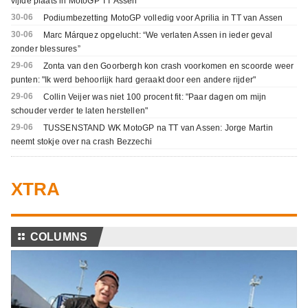
vijfde plaats in MotoGP TT Assen
30-06
Podiumbezetting MotoGP volledig voor Aprilia in TT van Assen
30-06
Marc Márquez opgelucht: “We verlaten Assen in ieder geval
zonder blessures”
29-06
Zonta van den Goorbergh kon crash voorkomen en scoorde weer
punten: "Ik werd behoorlijk hard geraakt door een andere rijder"
29-06
Collin Veijer was niet 100 procent fit: "Paar dagen om mijn
schouder verder te laten herstellen"
29-06
TUSSENSTAND WK MotoGP na TT van Assen: Jorge Martin
neemt stokje over na crash Bezzechi
XTRA
⚏
COLUMNS