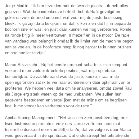
Jorge Martín: "Ik ben tevreden met de tweede plaats – ik heb alles
gegeven. Wat de bandenkeuze betreft, heb ik Raúl gevolgd en
gekozen voor de mediumband, wat voor mij de juiste beslissing
bleek. Ik ga zijn data bekijken, omdat ik kon zien dat hij in bepaalde
bochten sneller was, en juist daar kunnen we nog verbeteren. Ronde
na ronde krijg ik meer vertrouwen in mezelf en in de motor. De race
van vandaag was belangrijk omdat ik de limiet van de machine begon
aan te voelen. In de hoofdrace hoop ik nog harder te kunnen pushen
en nog sneller te zijn."
Marco Bezzecchi: "Bij het eerste rempunt schatte ik mijn rempunt
verkeerd in en verloor ik enkele posities, wat mijn sprintrace
bemoeilijkte. De zachte band was de juiste keuze, maar in de
openingsronden zat ik te ver naar achteren om daar optimaal van te
profiteren. We hebben veel data om te analyseren, omdat zowel Raúl
als Jorge erg sterk waren op de mediumbanden. We zullen hun
gegevens bestuderen en vergelijken met de mijne om te begrijpen
hoe ik me verder kan verbeteren voor de race."
Aprilia Racing Management: "Het was een zeer positieve dag, met
twee historische prestaties voor ons. Jorge zette een absoluut
topsnelheidsrecord neer van 368,6 km/u, dat vervolgens door Marco
werd geëvenaard in de sprintrace. Dat onderstreept het uitstekende