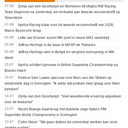
07-08
Zonta van den Goorbergh en Momoven Idrofoglia RW Racing
Team beginnen na zomerstop vol motivatie aan tweede seizoenshelft op
Silverstone
07-08
Aprilia Racing klaar voor de tweede seizoenshelft van 2026;
Marco Bezzecchi terug
05-08
Lotte van Drunen scoort WK-punt in zware MX2-wedstrijd
05-08
Jeffrey Herlings is de baas in MXGP de Flanders
05-08
Jeffrey Herlings wint in België en vergroot voorsprong in WK-
stand
25-07
Aprilia schittert opnieuw in British Superbike Championship op
Brands Hatch
15-07
Podium Sam Lowes speciaal voor Marc van der Straten op
emotionele dag in Donington: "Ik wilde dat podium heel graag voor Marc
behalen"
14-07
Zonta van den Goorbergh: "Veel waardevolle ervaring opgedaan
voor de toekomst"
13-07
Nicolo Bulega slaat terug met dubbele zege tijdens FIM
Superbike World Championship in Donington
13-07
Collin Veijer: "We gaan tijdens de zomerstop werken aan onze
zwakke punten"