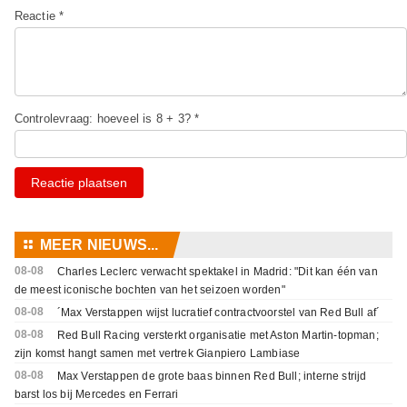
Reactie *
Controlevraag: hoeveel is 8 + 3? *
Reactie plaatsen
⚏
MEER NIEUWS...
08-08
Charles Leclerc verwacht spektakel in Madrid: "Dit kan één van
de meest iconische bochten van het seizoen worden"
08-08
´Max Verstappen wijst lucratief contractvoorstel van Red Bull af´
08-08
Red Bull Racing versterkt organisatie met Aston Martin-topman;
zijn komst hangt samen met vertrek Gianpiero Lambiase
08-08
Max Verstappen de grote baas binnen Red Bull; interne strijd
barst los bij Mercedes en Ferrari