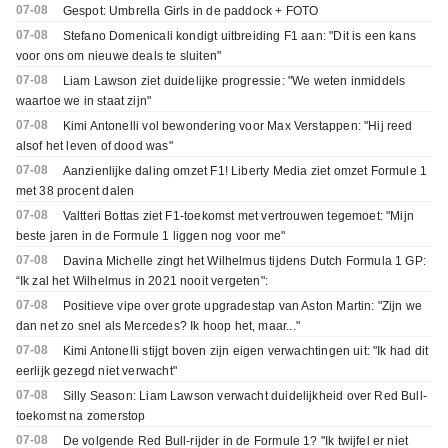
07-08
Gespot: Umbrella Girls in de paddock + FOTO
07-08
Stefano Domenicali kondigt uitbreiding F1 aan: "Dit is een kans
voor ons om nieuwe deals te sluiten"
07-08
Liam Lawson ziet duidelijke progressie: "We weten inmiddels
waartoe we in staat zijn"
07-08
Kimi Antonelli vol bewondering voor Max Verstappen: "Hij reed
alsof het leven of dood was"
07-08
Aanzienlijke daling omzet F1! Liberty Media ziet omzet Formule 1
met 38 procent dalen
07-08
Valtteri Bottas ziet F1-toekomst met vertrouwen tegemoet: "Mijn
beste jaren in de Formule 1 liggen nog voor me"
07-08
Davina Michelle zingt het Wilhelmus tijdens Dutch Formula 1 GP:
“Ik zal het Wilhelmus in 2021 nooit vergeten":
07-08
Positieve vipe over grote upgradestap van Aston Martin: "Zijn we
dan net zo snel als Mercedes? Ik hoop het, maar..."
07-08
Kimi Antonelli stijgt boven zijn eigen verwachtingen uit: "Ik had dit
eerlijk gezegd niet verwacht"
07-08
Silly Season: Liam Lawson verwacht duidelijkheid over Red Bull-
toekomst na zomerstop
07-08
De volgende Red Bull-rijder in de Formule 1? "Ik twijfel er niet