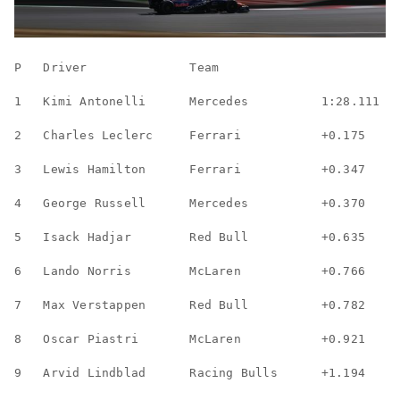
P   Driver              Team              
1   Kimi Antonelli      Mercedes          1:28.111
2   Charles Leclerc     Ferrari           +0.175
3   Lewis Hamilton      Ferrari           +0.347
4   George Russell      Mercedes          +0.370
5   Isack Hadjar        Red Bull          +0.635
6   Lando Norris        McLaren           +0.766
7   Max Verstappen      Red Bull          +0.782
8   Oscar Piastri       McLaren           +0.921
9   Arvid Lindblad      Racing Bulls      +1.194