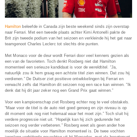
Hamilton
beleefde in Canada zijn beste weekend sinds zijn overstap
naar Ferrari. Met een tweede plaats achter Kimi Antonelli pakte de
Brit zijn tweede podium van het seizoen en verkleinde hij het gat naar
teamgenoot Charles Leclerc tot slechts drie punten.
Met Monaco voor de deur wordt Ferrari door veel kenners gezien als
een van de favorieten. Toch denkt Rosberg niet dat Hamilton
momenteel een serieuze kandidaat is voor de wereldtitel. “Ja,
natuurlijk zou ik hem graag een achtste titel zien winnen. Dat zou hij
verdienen.” De Duitser ziet positieve ontwikkelingen bij Ferrari en
verwacht zelfs dat Hamilton dit seizoen nog een race kan winnen. “Ik
denk dat hij dit jaar zeker nog een Grand Prix gaat winnen.”
Voor een kampioenschap ziet Rosberg echter nog te veel obstakels.
“Maar voor de titel is de auto niet goed genoeg en zijn niveau is op
dit moment ook nog niet helemaal waar het moet zijn.” Toch sluit hij
verdere progressie niet uit. “Hopelijk kan hij zich gedurende het
seizoen nog verder verbeteren.” Rosberg weet als geen ander hoe
moeilijk de situatie voor Hamilton momenteel is. De twee vochten
jarenlang verbitterde gevechten uit bij Mercedes, met als hoogtepunt