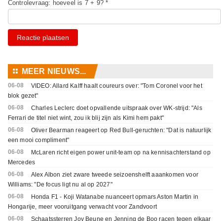
Controlevraag: hoeveel is 7 + 9? *
Reactie plaatsen
⚏
MEER NIEUWS...
06-08
VIDEO: Allard Kalff haalt coureurs over: "Tom Coronel voor het
blok gezet"
06-08
Charles Leclerc doet opvallende uitspraak over WK-strijd: "Als
Ferrari de titel niet wint, zou ik blij zijn als Kimi hem pakt"
06-08
Oliver Bearman reageert op Red Bull-geruchten: "Dat is natuurlijk
een mooi compliment"
06-08
McLaren richt eigen power unit-team op na kennisachterstand op
Mercedes
06-08
Alex Albon ziet zware tweede seizoenshelft aaankomen voor
Williams: "De focus ligt nu al op 2027"
06-08
Honda F1 - Koji Watanabe nuanceert opmars Aston Martin in
Hongarije, meer vooruitgang verwacht voor Zandvoort
06-08
Schaatssterren Joy Beune en Jenning de Boo racen tegen elkaar