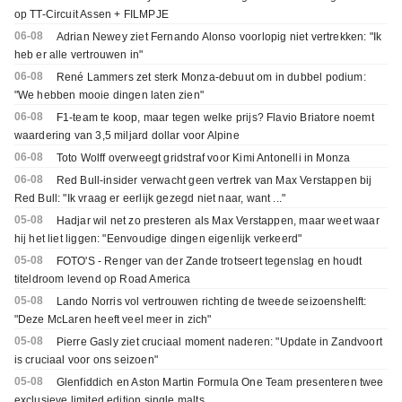
op TT-Circuit Assen + FILMPJE
06-08
Adrian Newey ziet Fernando Alonso voorlopig niet vertrekken: "Ik
heb er alle vertrouwen in"
06-08
René Lammers zet sterk Monza-debuut om in dubbel podium:
"We hebben mooie dingen laten zien"
06-08
F1-team te koop, maar tegen welke prijs? Flavio Briatore noemt
waardering van 3,5 miljard dollar voor Alpine
06-08
Toto Wolff overweegt gridstraf voor Kimi Antonelli in Monza
06-08
Red Bull-insider verwacht geen vertrek van Max Verstappen bij
Red Bull: "Ik vraag er eerlijk gezegd niet naar, want ..."
05-08
Hadjar wil net zo presteren als Max Verstappen, maar weet waar
hij het liet liggen: "Eenvoudige dingen eigenlijk verkeerd"
05-08
FOTO'S - Renger van der Zande trotseert tegenslag en houdt
titeldroom levend op Road America
05-08
Lando Norris vol vertrouwen richting de tweede seizoenshelft:
"Deze McLaren heeft veel meer in zich"
05-08
Pierre Gasly ziet cruciaal moment naderen: "Update in Zandvoort
is cruciaal voor ons seizoen"
05-08
Glenfiddich en Aston Martin Formula One Team presenteren twee
exclusieve limited edition single malts