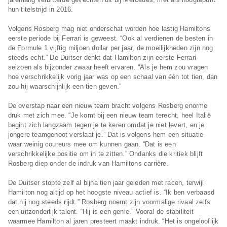
hun titelstrijd in 2016.
Volgens Rosberg mag niet onderschat worden hoe lastig Hamiltons
eerste periode bij Ferrari is geweest. “Ook al verdienen de besten in
de Formule 1 vijftig miljoen dollar per jaar, de moeilijkheden zijn nog
steeds echt.” De Duitser denkt dat Hamilton zijn eerste Ferrari-
seizoen als bijzonder zwaar heeft ervaren. “Als je hem zou vragen
hoe verschrikkelijk vorig jaar was op een schaal van één tot tien, dan
zou hij waarschijnlijk een tien geven.”
De overstap naar een nieuw team bracht volgens Rosberg enorme
druk met zich mee. “Je komt bij een nieuw team terecht, heel Italië
begint zich langzaam tegen je te keren omdat je niet levert, en je
jongere teamgenoot verslaat je.” Dat is volgens hem een situatie
waar weinig coureurs mee om kunnen gaan. “Dat is een
verschrikkelijke positie om in te zitten.” Ondanks die kritiek blijft
Rosberg diep onder de indruk van Hamiltons carrière.
De Duitser stopte zelf al bijna tien jaar geleden met racen, terwijl
Hamilton nog altijd op het hoogste niveau actief is. “Ik ben verbaasd
dat hij nog steeds rijdt.” Rosberg noemt zijn voormalige rivaal zelfs
een uitzonderlijk talent. “Hij is een genie.” Vooral de stabiliteit
waarmee Hamilton al jaren presteert maakt indruk. “Het is ongelooflijk