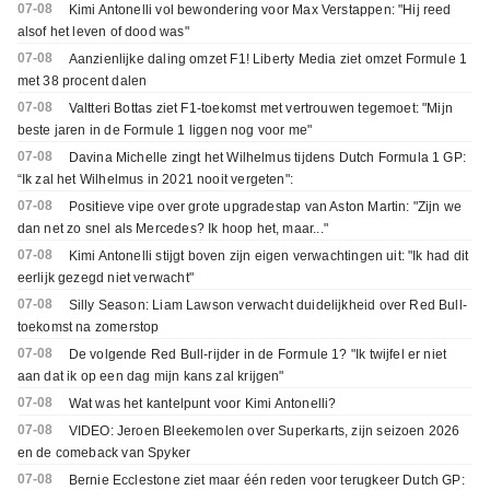
07-08
Kimi Antonelli vol bewondering voor Max Verstappen: "Hij reed
alsof het leven of dood was"
07-08
Aanzienlijke daling omzet F1! Liberty Media ziet omzet Formule 1
met 38 procent dalen
07-08
Valtteri Bottas ziet F1-toekomst met vertrouwen tegemoet: "Mijn
beste jaren in de Formule 1 liggen nog voor me"
07-08
Davina Michelle zingt het Wilhelmus tijdens Dutch Formula 1 GP:
“Ik zal het Wilhelmus in 2021 nooit vergeten":
07-08
Positieve vipe over grote upgradestap van Aston Martin: "Zijn we
dan net zo snel als Mercedes? Ik hoop het, maar..."
07-08
Kimi Antonelli stijgt boven zijn eigen verwachtingen uit: "Ik had dit
eerlijk gezegd niet verwacht"
07-08
Silly Season: Liam Lawson verwacht duidelijkheid over Red Bull-
toekomst na zomerstop
07-08
De volgende Red Bull-rijder in de Formule 1? "Ik twijfel er niet
aan dat ik op een dag mijn kans zal krijgen"
07-08
Wat was het kantelpunt voor Kimi Antonelli?
07-08
VIDEO: Jeroen Bleekemolen over Superkarts, zijn seizoen 2026
en de comeback van Spyker
07-08
Bernie Ecclestone ziet maar één reden voor terugkeer Dutch GP: