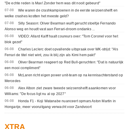
"De echte reden is Max! Zonder hem was dit nooit gebeurd"
07-08
Wie waren de crashkampioenen in de eerste seizoenshelft en
welke crashes kostten het meeste geld?
07-08
Silly Season: Oliver Bearman wuift gerucht stoeltje Fernando
Alonso weg en houdt vast aan Ferrari-droom ondanks ...
06-08
VIDEO: Allard Kalff haalt coureurs over: "Tom Coronel voor het
blok gezet"
06-08
Charles Leclerc doet opvallende uitspraak over WK-strijd: "Als
Ferrari de titel niet wint, zou ik blij zijn als Kimi hem pakt"
06-08
Oliver Bearman reageert op Red Bull-geruchten: "Dat is natuurlijk
een mooi compliment"
06-08
McLaren richt eigen power unit-team op na kennisachterstand op
Mercedes
06-08
Alex Albon ziet zware tweede seizoenshelft aaankomen voor
Williams: "De focus ligt nu al op 2027"
06-08
Honda F1 - Koji Watanabe nuanceert opmars Aston Martin in
Hongarije, meer vooruitgang verwacht voor Zandvoort
XTRA