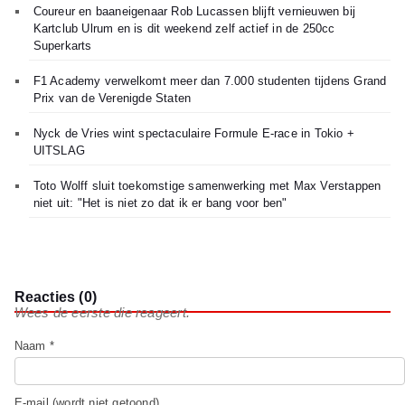
Coureur en baaneigenaar Rob Lucassen blijft vernieuwen bij
Kartclub Ulrum en is dit weekend zelf actief in de 250cc
Superkarts
F1 Academy verwelkomt meer dan 7.000 studenten tijdens Grand
Prix van de Verenigde Staten
Nyck de Vries wint spectaculaire Formule E-race in Tokio +
UITSLAG
Toto Wolff sluit toekomstige samenwerking met Max Verstappen
niet uit: "Het is niet zo dat ik er bang voor ben"
Reacties (0)
Wees de eerste die reageert.
Naam *
E-mail (wordt niet getoond)