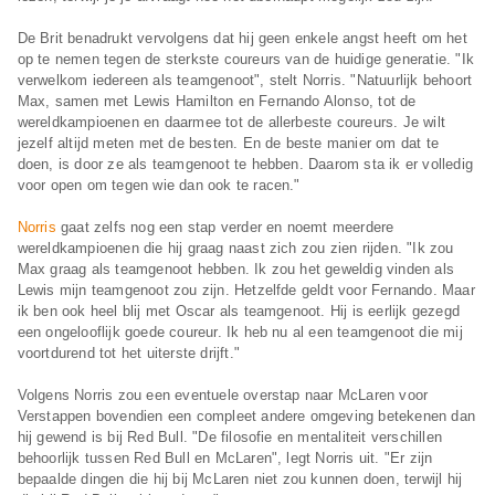
De Brit benadrukt vervolgens dat hij geen enkele angst heeft om het
op te nemen tegen de sterkste coureurs van de huidige generatie. "Ik
verwelkom iedereen als teamgenoot", stelt Norris. "Natuurlijk behoort
Max, samen met Lewis Hamilton en Fernando Alonso, tot de
wereldkampioenen en daarmee tot de allerbeste coureurs. Je wilt
jezelf altijd meten met de besten. En de beste manier om dat te
doen, is door ze als teamgenoot te hebben. Daarom sta ik er volledig
voor open om tegen wie dan ook te racen."
Norris
gaat zelfs nog een stap verder en noemt meerdere
wereldkampioenen die hij graag naast zich zou zien rijden. "Ik zou
Max graag als teamgenoot hebben. Ik zou het geweldig vinden als
Lewis mijn teamgenoot zou zijn. Hetzelfde geldt voor Fernando. Maar
ik ben ook heel blij met Oscar als teamgenoot. Hij is eerlijk gezegd
een ongelooflijk goede coureur. Ik heb nu al een teamgenoot die mij
voortdurend tot het uiterste drijft."
Volgens Norris zou een eventuele overstap naar McLaren voor
Verstappen bovendien een compleet andere omgeving betekenen dan
hij gewend is bij Red Bull. "De filosofie en mentaliteit verschillen
behoorlijk tussen Red Bull en McLaren", legt Norris uit. "Er zijn
bepaalde dingen die hij bij McLaren niet zou kunnen doen, terwijl hij