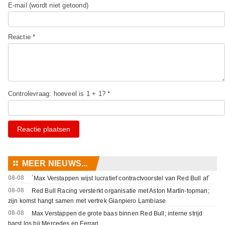
E-mail (wordt niet getoond)
Reactie *
Controlevraag: hoeveel is 1 + 1? *
Reactie plaatsen
⚏
MEER NIEUWS...
08-08
´Max Verstappen wijst lucratief contractvoorstel van Red Bull af´
08-08
Red Bull Racing versterkt organisatie met Aston Martin-topman;
zijn komst hangt samen met vertrek Gianpiero Lambiase
08-08
Max Verstappen de grote baas binnen Red Bull; interne strijd
barst los bij Mercedes en Ferrari