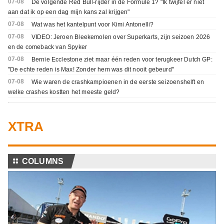
07-08
De volgende Red Bull-rijder in de Formule 1? "Ik twijfel er niet
aan dat ik op een dag mijn kans zal krijgen"
07-08
Wat was het kantelpunt voor Kimi Antonelli?
07-08
VIDEO: Jeroen Bleekemolen over Superkarts, zijn seizoen 2026
en de comeback van Spyker
07-08
Bernie Ecclestone ziet maar één reden voor terugkeer Dutch GP:
"De echte reden is Max! Zonder hem was dit nooit gebeurd"
07-08
Wie waren de crashkampioenen in de eerste seizoenshelft en
welke crashes kostten het meeste geld?
XTRA
⚏
COLUMNS