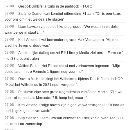
07-08
Gespot: Umbrella Girls in de paddock + FOTO
07-08
Stefano Domenicali kondigt uitbreiding F1 aan: "Dit is een kans
voor ons om nieuwe deals te sluiten"
07-08
Liam Lawson ziet duidelijke progressie: "We weten inmiddels
waartoe we in staat zijn"
07-08
Kimi Antonelli vol bewondering voor Max Verstappen: "Hij reed
alsof het leven of dood was"
07-08
Aanzienlijke daling omzet F1! Liberty Media ziet omzet Formule 1
met 38 procent dalen
07-08
Valtteri Bottas ziet F1-toekomst met vertrouwen tegemoet: "Mijn
beste jaren in de Formule 1 liggen nog voor me"
07-08
Davina Michelle zingt het Wilhelmus tijdens Dutch Formula 1 GP:
“Ik zal het Wilhelmus in 2021 nooit vergeten":
07-08
Positieve vipe over grote upgradestap van Aston Martin: "Zijn we
dan net zo snel als Mercedes? Ik hoop het, maar..."
07-08
Kimi Antonelli stijgt boven zijn eigen verwachtingen uit: "Ik had dit
eerlijk gezegd niet verwacht"
07-08
Silly Season: Liam Lawson verwacht duidelijkheid over Red Bull-
toekomst na zomerstop