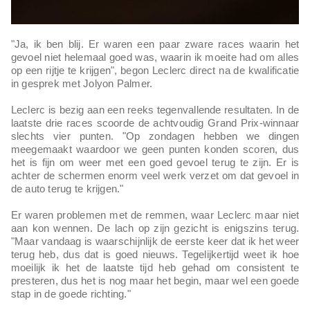
"Ja, ik ben blij. Er waren een paar zware races waarin het
gevoel niet helemaal goed was, waarin ik moeite had om alles
op een rijtje te krijgen", begon Leclerc direct na de kwalificatie
in gesprek met Jolyon Palmer.
Leclerc is bezig aan een reeks tegenvallende resultaten. In de
laatste drie races scoorde de achtvoudig Grand Prix-winnaar
slechts vier punten. "Op zondagen hebben we dingen
meegemaakt waardoor we geen punten konden scoren, dus
het is fijn om weer met een goed gevoel terug te zijn. Er is
achter de schermen enorm veel werk verzet om dat gevoel in
de auto terug te krijgen."
Er waren problemen met de remmen, waar Leclerc maar niet
aan kon wennen. De lach op zijn gezicht is enigszins terug.
"Maar vandaag is waarschijnlijk de eerste keer dat ik het weer
terug heb, dus dat is goed nieuws. Tegelijkertijd weet ik hoe
moeilijk ik het de laatste tijd heb gehad om consistent te
presteren, dus het is nog maar het begin, maar wel een goede
stap in de goede richting."