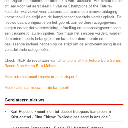
de langste en modernste kartcircuits van Duitsland. Het circuit maakt
dit jaar voor het eerst deel uit van de Champions of the Future-
kalender, wat zowel voor coureurs als teams een nieuwe uitdaging
vormt terwijl de strijd om de kampioenschapstitels verder oplaait. De
nieuwe baanconfiguratie en het gebrek aan eerdere racegegevens
zorgen ervoor dat voorbereiding, afstelling en aanpassingsvermogen
een cruciale rol zullen spelen. Naarmate het seizoen vordert, worden
de punten steeds belangrijker en kan deze derde ronde een
beslissende invloed hebben op de strijd om de eindoverwinning in de
verschillende categorieën.
Check HIER de resultaten van
Champions of the Future Euro Series
Ronde 3 op Arena E in Mülsen
Meer internationaal nieuws in de kartsport!
Meer nationaal nieuws in de kartsport!
Gerelateerd nieuws
Kart Republic kroont zich tot dubbel Europees kampioen in
Kristianstad - Dino Chiesa: "Volledig geslaagd in ons doel"