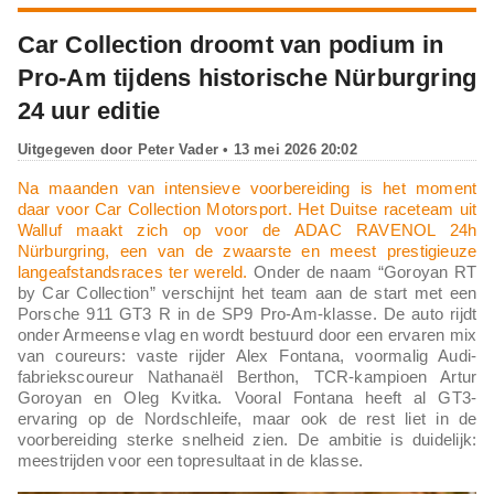
Car Collection droomt van podium in
Pro-Am tijdens historische Nürburgring
24 uur editie
Uitgegeven door
Peter Vader
• 13 mei 2026 20:02
Na maanden van intensieve voorbereiding is het moment
daar voor Car Collection Motorsport. Het Duitse raceteam uit
Walluf maakt zich op voor de ADAC RAVENOL 24h
Nürburgring, een van de zwaarste en meest prestigieuze
langeafstandsraces ter wereld.
Onder de naam “Goroyan RT
by Car Collection” verschijnt het team aan de start met een
Porsche 911 GT3 R in de SP9 Pro-Am-klasse. De auto rijdt
onder Armeense vlag en wordt bestuurd door een ervaren mix
van coureurs: vaste rijder Alex Fontana, voormalig Audi-
fabriekscoureur Nathanaël Berthon, TCR-kampioen Artur
Goroyan en Oleg Kvitka. Vooral Fontana heeft al GT3-
ervaring op de Nordschleife, maar ook de rest liet in de
voorbereiding sterke snelheid zien. De ambitie is duidelijk:
meestrijden voor een topresultaat in de klasse.