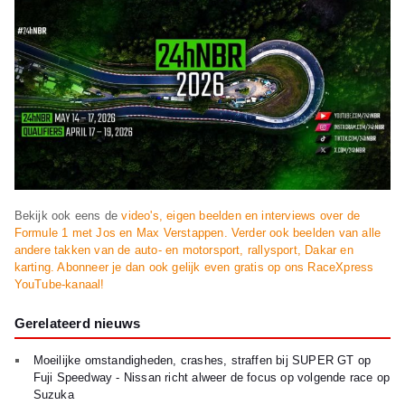
Bekijk ook eens de
video's, eigen beelden en interviews over de
Formule 1 met Jos en Max Verstappen. Verder ook beelden van alle
andere takken van de auto- en motorsport, rallysport, Dakar en
karting. Abonneer je dan ook gelijk even gratis op ons RaceXpress
YouTube-kanaal!
Gerelateerd nieuws
Moeilijke omstandigheden, crashes, straffen bij SUPER GT op
Fuji Speedway - Nissan richt alweer de focus op volgende race op
Suzuka