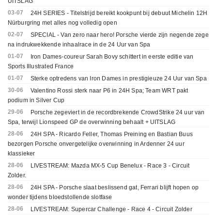
UITSLAG
03-07
24H SERIES - Titelstrijd bereikt kookpunt bij debuut Michelin 12H
Nürburgring met alles nog volledig open
02-07
SPECIAL - Van zero naar hero! Porsche vierde zijn negende zege
na indrukwekkende inhaalrace in de 24 Uur van Spa
01-07
Iron Dames-coureur Sarah Bovy schittert in eerste editie van
Sports Illustrated France
01-07
Sterke optredens van Iron Dames in prestigieuze 24 Uur van Spa
30-06
Valentino Rossi sterk naar P6 in 24H Spa; Team WRT pakt
podium in Silver Cup
29-06
Porsche zegeviert in de recordbrekende CrowdStrike 24 uur van
Spa, terwijl Lionspeed GP de overwinning behaalt + UITSLAG
28-06
24H SPA - Ricardo Feller, Thomas Preining en Bastian Buus
bezorgen Porsche onvergetelijke overwinning in Ardenner 24 uur
klassieker
28-06
LIVESTREAM: Mazda MX-5 Cup Benelux - Race 3 - Circuit
Zolder.
28-06
24H SPA - Porsche slaat beslissend gat, Ferrari blijft hopen op
wonder tijdens bloedstollende slotfase
28-06
LIVESTREAM: Supercar Challenge - Race 4 - Circuit Zolder