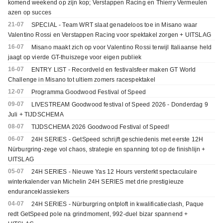
komend weekend op zijn kop; Verstappen Racing en Thierry Vermeulen
azen op succes
21-07
SPECIAL - Team WRT slaat genadeloos toe in Misano waar
Valentino Rossi en Verstappen Racing voor spektakel zorgen + UITSLAG
16-07
Misano maakt zich op voor Valentino Rossi terwijl Italiaanse held
jaagt op vierde GT-thuiszege voor eigen publiek
16-07
ENTRY LIST - Recordveld en festivalsfeer maken GT World
Challenge in Misano tot ultiem zomers racespektakel
12-07
Programma Goodwood Festival of Speed
09-07
LIVESTREAM Goodwood festival of Speed 2026 - Donderdag 9
Juli + TIJDSCHEMA
08-07
TIJDSCHEMA 2026 Goodwood Festival of Speed!
06-07
24H SERIES - GetSpeed schrijft geschiedenis met eerste 12H
Nürburgring-zege vol chaos, strategie en spanning tot op de finishlijn +
UITSLAG
05-07
24H SERIES - Nieuwe Yas 12 Hours versterkt spectaculaire
winterkalender van Michelin 24H SERIES met drie prestigieuze
enduranceklassiekers
04-07
24H SERIES - Nürburgring ontploft in kwalificatieclash, Paque
redt GetSpeed pole na grindmoment, 992-duel bizar spannend +