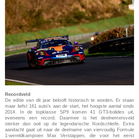
Recordveld
De editie van dit jaar belooft historisch te worden. Er staan
maar liefst 161 auto’s aan de start, het hoogste aantal sinds
2014. In de topklasse SP9 komen 41 GT3-bolides uit,
eveneens een record. Daarmee is het deelnemersveld
sterker dan ooit op de legendarische Nordschleife. Extra
aandacht gaat uit naar de deelname van viervoudig Formule
1-wereldkampioen Max Verstappen, die voor het eerst