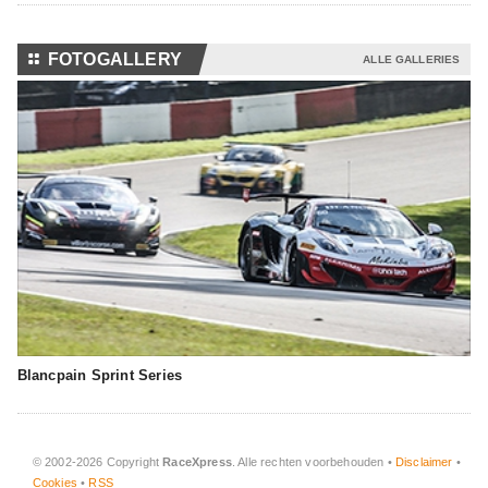
⚏
FOTOGALLERY
ALLE GALLERIES
Blancpain Sprint Series
© 2002-2026 Copyright
RaceXpress
. Alle rechten voorbehouden •
Disclaimer
•
Cookies
•
RSS