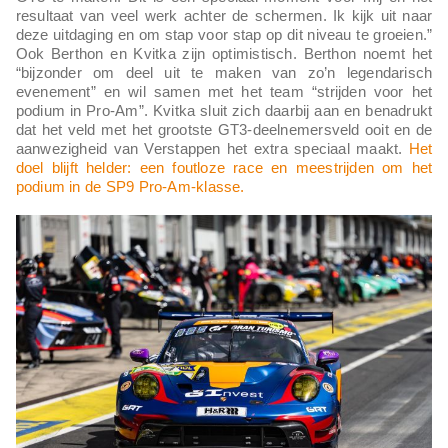
resultaat van veel werk achter de schermen. Ik kijk uit naar
deze uitdaging en om stap voor stap op dit niveau te groeien.”
Ook Berthon en Kvitka zijn optimistisch. Berthon noemt het
“bijzonder om deel uit te maken van zo’n legendarisch
evenement” en wil samen met het team “strijden voor het
podium in Pro-Am”. Kvitka sluit zich daarbij aan en benadrukt
dat het veld met het grootste GT3-deelnemersveld ooit en de
aanwezigheid van Verstappen het extra speciaal maakt.
Het
doel blijft helder: een foutloze race en meestrijden om het
podium in de SP9 Pro-Am-klasse.