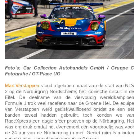
Foto’s: Car Collection Autohandels GmbH / Gruppe C
Fotografie / GT-Place UG
Max Verstappen
stond afgelopen maart aan de start van NLS
2 op de Nürburgring Nordschleife, het iconische circuit in de
Eifel. De deelname van de viervoudig wereldkampioen
Formule 1 trok veel racefans naar de Groene Hel. De equipe
van Verstappen werd gediskwalificeerd omdat ze een set
banden teveel hadden gebruikt, toch konden we van
RaceXpress een dagje sfeer proeven op de Nürburgring. Het
was erg druk omdat het evenement een voorproefje was voor
de 24 uur van de Nürburgring in mei. Geniet ruim 5 minuten
van de video, aangeboden door RaceXpress: