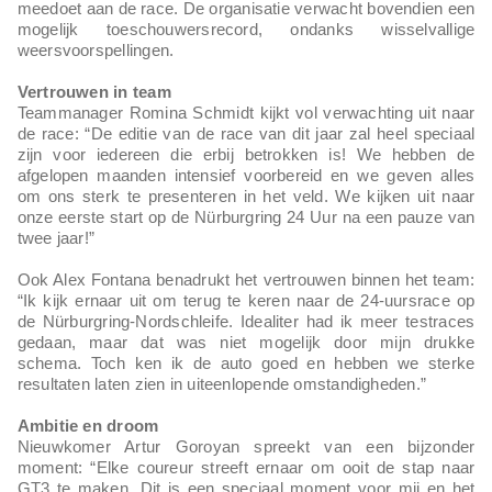
meedoet aan de race. De organisatie verwacht bovendien een
mogelijk toeschouwersrecord, ondanks wisselvallige
weersvoorspellingen.
Vertrouwen in team
Teammanager Romina Schmidt kijkt vol verwachting uit naar
de race: “De editie van de race van dit jaar zal heel speciaal
zijn voor iedereen die erbij betrokken is! We hebben de
afgelopen maanden intensief voorbereid en we geven alles
om ons sterk te presenteren in het veld. We kijken uit naar
onze eerste start op de Nürburgring 24 Uur na een pauze van
twee jaar!”
Ook Alex Fontana benadrukt het vertrouwen binnen het team:
“Ik kijk ernaar uit om terug te keren naar de 24-uursrace op
de Nürburgring-Nordschleife. Idealiter had ik meer testraces
gedaan, maar dat was niet mogelijk door mijn drukke
schema. Toch ken ik de auto goed en hebben we sterke
resultaten laten zien in uiteenlopende omstandigheden.”
Ambitie en droom
Nieuwkomer Artur Goroyan spreekt van een bijzonder
moment: “Elke coureur streeft ernaar om ooit de stap naar
GT3 te maken. Dit is een speciaal moment voor mij en het