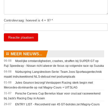
Controlevraag: hoeveel is 4 + 9? *
Reactie plaatsen
⚏
MEER NIEUWS...
06-08
Moeilijke omstandigheden, crashes, straffen bij SUPER GT op
Fuji Speedway - Nissan richt alweer de focus op volgende race op Suzuka
04-08
Nürburgring Langstrecken-Serie: Team Joos Sportwagentechnik
maakt indrukwekkend NLS-debuut met podiumplaats
01-08
Jules Gounon bezorgt Verstappen Racing sterk begin met
Mercedes-dominantie op nat Magny-Cours + UITSLAG
31-07
Porsche Carrera Cup Benelux klaar voor cruciaal raceweekend
bij Jack's Racing Day in Assen
29-07
ENTRY LIST - Recordveld van 45 GT-bolides zet Magny-Cours