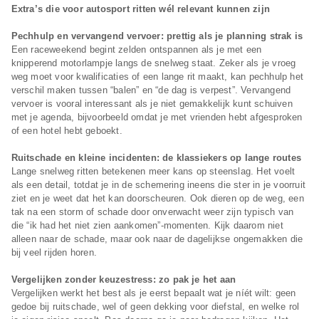
Extra’s die voor autosport ritten wél relevant kunnen zijn
Pechhulp en vervangend vervoer: prettig als je planning strak is
Een raceweekend begint zelden ontspannen als je met een
knipperend motorlampje langs de snelweg staat. Zeker als je vroeg
weg moet voor kwalificaties of een lange rit maakt, kan pechhulp het
verschil maken tussen “balen” en “de dag is verpest”. Vervangend
vervoer is vooral interessant als je niet gemakkelijk kunt schuiven
met je agenda, bijvoorbeeld omdat je met vrienden hebt afgesproken
of een hotel hebt geboekt.
Ruitschade en kleine incidenten: de klassiekers op lange routes
Lange snelweg ritten betekenen meer kans op steenslag. Het voelt
als een detail, totdat je in de schemering ineens die ster in je voorruit
ziet en je weet dat het kan doorscheuren. Ook dieren op de weg, een
tak na een storm of schade door onverwacht weer zijn typisch van
die “ik had het niet zien aankomen”-momenten. Kijk daarom niet
alleen naar de schade, maar ook naar de dagelijkse ongemakken die
bij veel rijden horen.
Vergelijken zonder keuzestress: zo pak je het aan
Vergelijken werkt het best als je eerst bepaalt wat je níét wilt: geen
gedoe bij ruitschade, wel of geen dekking voor diefstal, en welke rol