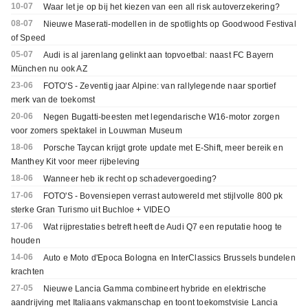
10-07
Waar let je op bij het kiezen van een all risk autoverzekering?
08-07
Nieuwe Maserati-modellen in de spotlights op Goodwood Festival
of Speed
05-07
Audi is al jarenlang gelinkt aan topvoetbal: naast FC Bayern
München nu ook AZ
23-06
FOTO'S - Zeventig jaar Alpine: van rallylegende naar sportief
merk van de toekomst
20-06
Negen Bugatti-beesten met legendarische W16-motor zorgen
voor zomers spektakel in Louwman Museum
18-06
Porsche Taycan krijgt grote update met E-Shift, meer bereik en
Manthey Kit voor meer rijbeleving
18-06
Wanneer heb ik recht op schadevergoeding?
17-06
FOTO'S - Bovensiepen verrast autowereld met stijlvolle 800 pk
sterke Gran Turismo uit Buchloe + VIDEO
17-06
Wat rijprestaties betreft heeft de Audi Q7 een reputatie hoog te
houden
14-06
Auto e Moto d'Epoca Bologna en InterClassics Brussels bundelen
krachten
27-05
Nieuwe Lancia Gamma combineert hybride en elektrische
aandrijving met Italiaans vakmanschap en toont toekomstvisie Lancia