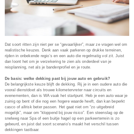
Dat soort ritten zijn niet per se “gevaarlijker”, maar ze vragen wel om
realistische keuzes. Denk aan vaak parkeren op drukke terreinen,
rijden in onbekende regio’s en een auto die regelmatig vol zit. Juist
dan loont het om je verzekering te zien als onderdeel van je
reisplanning, net als je bandenprofiel en je route.
De basis: welke dekking past bij jouw auto en gebruik?
De belangrijkste keuze blijft de dekking. Rij je in een oudere auto die
vooral dienstdoet als trouwe kilometervreter naar circuits en
evenementen, dan is WA vaak het startpunt. Heb je een auto waar je
zuinig op bent of die nog een hogere waarde heeft, dan kan beperkt
casco of allrisk beter passen. Het gaat niet om “zo uitgebreid
mogelijk”, maar om “kloppend bij jouw risico”. Een steenslag op de
snelweg naar Spa of een buitje hagel op een parkeerterrein is zo
gebeurd, en juist dat soort scenario’s maakt het verschil tussen
dekkingen tastbaar.