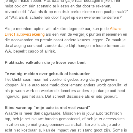
je eigen risico speelt. Pas daarna ga je naar bedragen kijken. Het
helpt ook om één scenario te kiezen en dat door te rekenen,
bijvoorbeeld: “Wat als ik op een druk parkeerterrein een paaltje raak?”
of “Wat als ik schade heb door hagel op een evenemententerrein?”
Als je meerdere opties wilt afzetten tegen elkaar, kun je de
Allianz
Direct autoverzekering
als één van de vergelijk punten meenemen en
die voorwaarden en premie naast andere keuzes leggen. Zo maak je
de afweging concreet, zonder dat je blijft hangen in losse termen als
WA, beperkt casco of allrisk.
Praktische valkuilen die je liever voor bent
Te weinig melden over gebruik of bestuurder
Het klinkt saai, maar het voorkomt gedoe: zorg dat je gegevens
kloppen. Als je auto regelmatig door iemand anders wordt gebruikt, of
als je woon-werk en weekend kilometers anders zijn dan je ooit hebt
ingevuld, pas het aan. Dat scheelt discussie als er iets gebeurt.
Blind varen op “mijn auto is niet veel waard”
Waarde is meer dan dagwaarde. Misschien is jouw auto technisch
top, heb je net nieuwe banden gemonteerd, of heb je er accessoires
in zitten die je niet graag opnieuw aanschaft. En zelfs als je auto
echt niet kostbaar is, kan de impact van stilstand groot zijn. Soms is