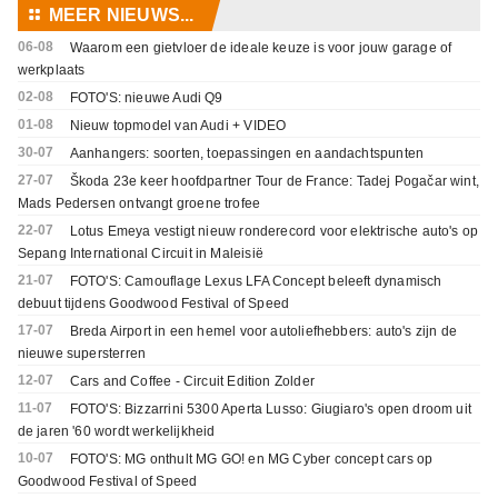
⚏
MEER NIEUWS...
06-08
Waarom een gietvloer de ideale keuze is voor jouw garage of
werkplaats
02-08
FOTO'S: nieuwe Audi Q9
01-08
Nieuw topmodel van Audi + VIDEO
30-07
Aanhangers: soorten, toepassingen en aandachtspunten
27-07
Škoda 23e keer hoofdpartner Tour de France: Tadej Pogačar wint,
Mads Pedersen ontvangt groene trofee
22-07
Lotus Emeya vestigt nieuw ronderecord voor elektrische auto's op
Sepang International Circuit in Maleisië
21-07
FOTO'S: Camouflage Lexus LFA Concept beleeft dynamisch
debuut tijdens Goodwood Festival of Speed
17-07
Breda Airport in een hemel voor autoliefhebbers: auto's zijn de
nieuwe supersterren
12-07
Cars and Coffee - Circuit Edition Zolder
11-07
FOTO'S: Bizzarrini 5300 Aperta Lusso: Giugiaro's open droom uit
de jaren '60 wordt werkelijkheid
10-07
FOTO'S: MG onthult MG GO! en MG Cyber concept cars op
Goodwood Festival of Speed