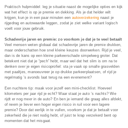
Praktisch hulpmiddel: leg je situatie naast de mogelijke opties en kijk
wat het effect is op je premie en dekking. Als je dat helder wilt
krijgen, kun je in een paar minuten een
autoverzekering
naast je
rijgedrag en autowaarde leggen, zodat je ziet welke variant logisch
voelt voor jouw gebruik.
Schadevrije jaren en premie: zo voorkom je dat je te veel betaalt
Veel mensen weten globaal dat schadevrije jaren de premie drukken,
maar onderschatten hoe snel kleine keuzes doorwerken. Rijd je veel,
dan is de kans op een kleine parkeerschade simpelweg groter. Dat
betekent niet dat je “pech” hebt, maar wel dat het slim is om na te
denken over je eigen risicoprofiel: sta je vaak op smalle grasvelden
met paaltjes, manoeuvreer je op drukke parkeerplaatsen, of rijd je
regelmatig ’s avonds laat terug na een evenement?
Een nuchtere tip: maak voor jezelf een mini-checklist. Hoeveel
kilometers per jaar rijd je echt? Waar staat je auto ’s nachts? Wie
rijdt er nog meer in de auto? En ben je iemand die graag alles afdekt,
of neem je liever een hoger eigen risico in ruil voor een lagere
premie? Door dat eerlijk in te vullen, voorkom je dat je betaalt voor
zekerheid die je niet nodig hebt, of juist te krap verzekerd bent op
momenten dat het misgaat.