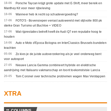
18-06
Porsche Taycan krijgt grote update met E-Shift, meer bereik en
Manthey Kit voor meer rijbeleving
18-06
Wanneer heb ik recht op schadevergoeding?
17-06
FOTO'S - Bovensiepen verrast autowereld met stijlvolle 800 pk
sterke Gran Turismo uit Buchloe + VIDEO
17-06
Wat rijprestaties betreft heeft de Audi Q7 een reputatie hoog te
houden
14-06
Auto e Moto d'Epoca Bologna en InterClassics Brussels bundelen
krachten
05-06
Zo kies je de juiste autoverzekering als je veel onderweg bent
voor autosport
27-05
Nieuwe Lancia Gamma combineert hybride en elektrische
aandrijving met Italiaans vakmanschap en toont toekomstvisie Lancia
20-05
Tom Coronel over technische problemen wagen Max Verstappen
XTRA
⚏
COLUMNS