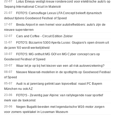
22-07
Lotus Emeya vestigt nieuw ronderecord voor elektrische auto's op
Sepang International Circuit in Maleisië
21-07
FOTO'S: Camouflage Lexus LFA Concept beleeft dynamisch
debuut tijdens Goodwood Festival of Speed
17-07
Breda Airport in een hemel voor autoliefhebbers: auto's zijn de
nieuwe supersterren
12-07
Cars and Coffee - Circuit Edition Zolder
11-07
FOTO'S: Bizzarrini 5300 Aperta Lusso: Giugiaro's open droom uit
de jaren '60 wordt werkelijkheid
10-07
FOTO'S: MG onthult MG GO! en MG Cyber concept cars op
Goodwood Festival of Speed
10-07
Waar let je op bij het kiezen van een all risk autoverzekering?
08-07
Nieuwe Maserati-modellen in de spotlights op Goodwood Festival
of Speed
05-07
Audi is al jarenlang gelinkt aan topvoetbal: naast FC Bayern
München nu ook AZ
23-06
FOTO'S - Zeventig jaar Alpine: van rallylegende naar sportief
merk van de toekomst
20-06
Negen Bugatti-beesten met legendarische W16-motor zorgen
voor zomers spektakel in Louwman Museum