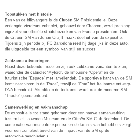
Topstukken met historie
Een van de blikvangers is de Citroën SM Présidentielle. Deze
verlengde vierdeurs cabriolet, gebouwd door Chapron, werd jarenlang
ingezet voor officiële staatsbezoeken van Franse presidenten. Ook
de Citroën SM van Johan Cruijff maakt deel uit van de expositie.
Tijdens zijn periode bij FC Barcelona reed hij dagelijks in deze auto,
die uitgroeide tot een symbool van stijl en succes.
Zeldzame uitvoeringen
Naast deze bekende modellen zijn ook zeldzame varianten te zien,
waaronder de cabriolet “Mylord”, de limousine “Opéra” en de
futuristische “Espace” met lamellendak. De sportieve kant van de SM
komt naar voren in de “Race”, terwijl de “Frua” het Italiaanse ontwerp-
DNA benadrukt. Als blik op de toekomst wordt ook de moderne SM
“Tribute” gepresenteerd.
Samenwerking en vakmanschap
De expositie is tot stand gekomen door een nauwe samenwerking
tussen het Louwman Museum en de Citroën SM Club Nederland. De
combinatie van museale expertise en de kennis van liefhebbers zorgt
voor een compleet beeld van de impact van de SM op de
automobielgeschiedenis.