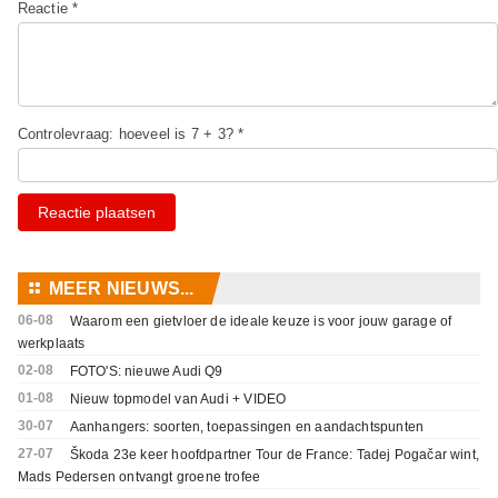
Reactie *
Controlevraag: hoeveel is 7 + 3? *
Reactie plaatsen
⚏
MEER NIEUWS...
06-08
Waarom een gietvloer de ideale keuze is voor jouw garage of
werkplaats
02-08
FOTO'S: nieuwe Audi Q9
01-08
Nieuw topmodel van Audi + VIDEO
30-07
Aanhangers: soorten, toepassingen en aandachtspunten
27-07
Škoda 23e keer hoofdpartner Tour de France: Tadej Pogačar wint,
Mads Pedersen ontvangt groene trofee