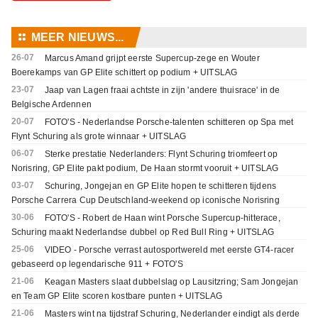
⚏
MEER NIEUWS...
26-07
Marcus Amand grijpt eerste Supercup-zege en Wouter
Boerekamps van GP Elite schittert op podium + UITSLAG
23-07
Jaap van Lagen fraai achtste in zijn 'andere thuisrace' in de
Belgische Ardennen
20-07
FOTO'S - Nederlandse Porsche-talenten schitteren op Spa met
Flynt Schuring als grote winnaar + UITSLAG
06-07
Sterke prestatie Nederlanders: Flynt Schuring triomfeert op
Norisring, GP Elite pakt podium, De Haan stormt vooruit + UITSLAG
03-07
Schuring, Jongejan en GP Elite hopen te schitteren tijdens
Porsche Carrera Cup Deutschland-weekend op iconische Norisring
30-06
FOTO'S - Robert de Haan wint Porsche Supercup-hitterace,
Schuring maakt Nederlandse dubbel op Red Bull Ring + UITSLAG
25-06
VIDEO - Porsche verrast autosportwereld met eerste GT4-racer
gebaseerd op legendarische 911 + FOTO'S
21-06
Keagan Masters slaat dubbelslag op Lausitzring; Sam Jongejan
en Team GP Elite scoren kostbare punten + UITSLAG
21-06
Masters wint na tijdstraf Schuring, Nederlander eindigt als derde