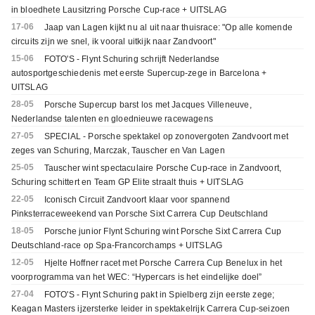
in bloedhete Lausitzring Porsche Cup-race + UITSLAG
17-06
Jaap van Lagen kijkt nu al uit naar thuisrace: "Op alle komende
circuits zijn we snel, ik vooral uitkijk naar Zandvoort"
15-06
FOTO'S - Flynt Schuring schrijft Nederlandse
autosportgeschiedenis met eerste Supercup-zege in Barcelona +
UITSLAG
28-05
Porsche Supercup barst los met Jacques Villeneuve,
Nederlandse talenten en gloednieuwe racewagens
27-05
SPECIAL - Porsche spektakel op zonovergoten Zandvoort met
zeges van Schuring, Marczak, Tauscher en Van Lagen
25-05
Tauscher wint spectaculaire Porsche Cup-race in Zandvoort,
Schuring schittert en Team GP Elite straalt thuis + UITSLAG
22-05
Iconisch Circuit Zandvoort klaar voor spannend
Pinksterraceweekend van Porsche Sixt Carrera Cup Deutschland
18-05
Porsche junior Flynt Schuring wint Porsche Sixt Carrera Cup
Deutschland-race op Spa-Francorchamps + UITSLAG
12-05
Hjelte Hoffner racet met Porsche Carrera Cup Benelux in het
voorprogramma van het WEC: “Hypercars is het eindelijke doel”
27-04
FOTO'S - Flynt Schuring pakt in Spielberg zijn eerste zege;
Keagan Masters ijzersterke leider in spektakelrijk Carrera Cup-seizoen