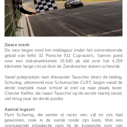
Zware crash
De race begon rond het middaguur onder het oorverdovende
geluid van liefst 32 Porsche 911 Cup-auto’s. Samen goed
voor een indrukwekkende 16.640 pk dat over het 4,259
kilometer lange circuit door de Zandvoortse duinen scheurde.
Vanaf poleposition nam Alexander Tauscher direct de leiding.
Schuring, uitkomend voor Schumacher CLRT, begon vanaf de
derde startplek maar schoof al snel op naar plaats twee.
Chester Kieffer, die naast Tauscher op de eerste startrij stond,
viel terug naar de derde positie.
Aanval ingezet
Flynt Schuring, die eerder al races vier, vijf en zes had
gewonnen, rook in de vierde ronde zijn kans. Met een
overtuigende inhaalactie nam hij de koppositie over van