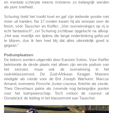
en mentale scherpte ineens minstens zo belangrijk werden
als pure snelheid.
Schuring hield het hoofd koel en gaf zijn leidende positie niet
meer uit handen. Na 17 ronden kwam hij als winnaar over de
finish, vóór Tauscher en Kieffer. „Vier overwinningen op rij is
echt fantastisch”, zei Schuring zichtbaar opgelucht na afloop.
„Het was moeilijk om tijdens die lange onderbreking gefocust
te blijven, dus ik ben heel blij dat alles uiteindelijk goed is
gegaan.”
Podiumplaatsen
De bekers werden uitgereikt door Karsten Sohns. Voor Kieffer
betekende de derde plaats niet alleen zijn eerste podium van
het seizoen, maar ook de overwinning in het
rookieklassement. De Zuid-Afrikaan Keagan Masters
eindigde als vierde voor de Brit Joseph Warhurst. Marcus
Amand, eveneens Porsche Junior-coureur, finishte als zesde.
Theo Oeverhaus pakte als zevende nog belangrijke punten
voor het kampioenschap. Toch verloor de coureur uit
Osnabrück de leiding in het klassement aan Tauscher.