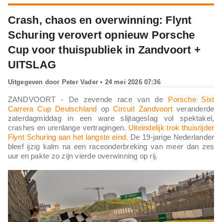
Crash, chaos en overwinning: Flynt
Schuring verovert opnieuw Porsche
Cup voor thuispubliek in Zandvoort +
UITSLAG
Uitgegeven door
Peter Vader
• 24 mei 2026 07:36
ZANDVOORT - De zevende race van de
Porsche Sixt
Carrera Cup Deutschland
op
Circuit Zandvoort
veranderde
zaterdagmiddag in een ware slijtageslag vol spektakel,
crashes en urenlange vertragingen.
Uiteindelijk trok thuisrijder
Flynt Schuring aan het langste eind.
De 19-jarige Nederlander
bleef ijzig kalm na een raceonderbreking van meer dan zes
uur en pakte zo zijn vierde overwinning op rij.