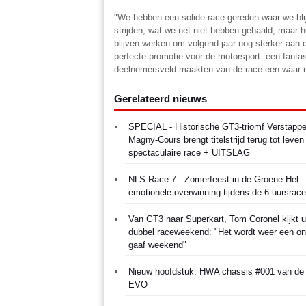
"We hebben een solide race gereden waar we bli
strijden, wat we net niet hebben gehaald, maar h
blijven werken om volgend jaar nog sterker aan d
perfecte promotie voor de motorsport: een fanta
deelnemersveld maakten van de race een waar 
Gerelateerd nieuws
SPECIAL - Historische GT3-triomf Verstappe
Magny-Cours brengt titelstrijd terug tot leven
spectaculaire race + UITSLAG
NLS Race 7 - Zomerfeest in de Groene Hel:
emotionele overwinning tijdens de 6-uursrace
Van GT3 naar Superkart, Tom Coronel kijkt u
dubbel raceweekend: "Het wordt weer een ong
gaaf weekend"
Nieuw hoofdstuk: HWA chassis #001 van d
EVO