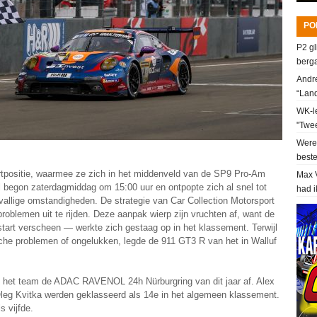
PO
P2 gl
berga
Andre
“Lan
WK-le
"Twee
Werel
beste
artpositie, waarmee ze zich in het middenveld van de SP9 Pro-Am
Max V
 begon zaterdagmiddag om 15:00 uur en ontpopte zich al snel tot
had i
lvallige omstandigheden. De strategie van Car Collection Motorsport
roblemen uit te rijden. Deze aanpak wierp zijn vruchten af, want de
art verscheen — werkte zich gestaag op in het klassement. Terwijl
sche problemen of ongelukken, legde de 911 GT3 R van het in Walluf
ot het team de ADAC RAVENOL 24h Nürburgring van dit jaar af. Alex
leg Kvitka werden geklasseerd als 14e in het algemeen klassement.
s vijfde.