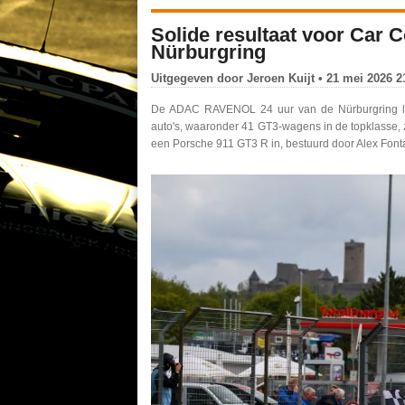
Solide resultaat voor Car 
Nürburgring
Uitgegeven door
Jeroen Kuijt
• 21 mei 2026 2
De ADAC RAVENOL 24 uur van de Nürburgring lig
auto's, waaronder 41 GT3-wagens in de topklasse, z
een Porsche 911 GT3 R in, bestuurd door Alex Font