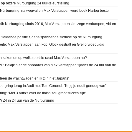
p bittere Nürburgring 24 uur-teleurstelling
Nürburgring; na wegvallen Max Verstappen werd Loek Hartog beste
4h Nurburgring sinds 2016, MaxVerstappen ziet zege verdampen, Abt en
 leidende positie tijdens spannende slotfase op de Nürburgring
ife: Max Verstappen aan kop, Glock gestraft en Grello vroegtijdig
n zaken en op welke positie racet Max Verstappen nu?
 Bekijk hier de onboards van Max Verstappen tijdens de 24 uur van de
een de vrachtwagen en ik zijn niet Japans"
rgring terug in Audi met Tom Coronel: "Krijg je nooit genoeg van"
g: "Met 3 auto's over de finish zou groot succes zijn"
Z4 in 24 uur van de Nürburgring