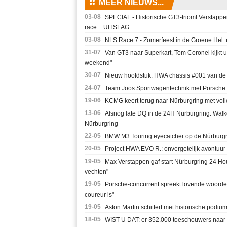
⚏
MEER NIEUWS...
03-08
SPECIAL - Historische GT3-triomf Verstappen-
race + UITSLAG
03-08
NLS Race 7 - Zomerfeest in de Groene Hel: 
31-07
Van GT3 naar Superkart, Tom Coronel kijkt u
weekend"
30-07
Nieuw hoofdstuk: HWA chassis #001 van 
24-07
Team Joos Sportwagentechnik met Porsche
19-06
KCMG keert terug naar Nürburgring met voll
13-06
Alsnog late DQ in de 24H Nürburgring: Walk
Nürburgring
22-05
BMW M3 Touring eyecatcher op de Nürburgr
20-05
Project HWA EVO R.: onvergetelijk avontuur
19-05
Max Verstappen gaf start Nürburgring 24 Hour
vechten"
19-05
Porsche-concurrent spreekt lovende woorde
coureur is"
19-05
Aston Martin schittert met historische podi
18-05
WIST U DAT: er 352.000 toeschouwers naa