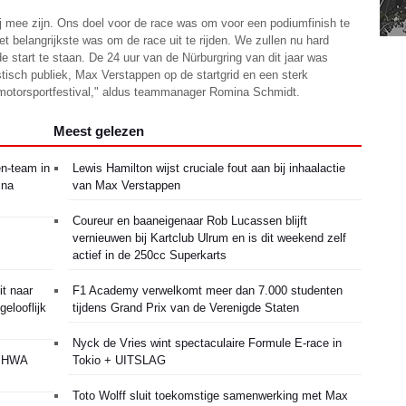
j mee zijn. Ons doel voor de race was om voor een podiumfinish te
et belangrijkste was om de race uit te rijden. We zullen nu hard
e start te staan. De 24 uur van de Nürburgring van dit jaar was
stisch publiek, Max Verstappen op de startgrid en een sterk
motorsportfestival," aldus teammanager Romina Schmidt.
Meest gelezen
n-team in
Lewis Hamilton wijst cruciale fout aan bij inhaalactie
 na
van Max Verstappen
Coureur en baaneigenaar Rob Lucassen blijft
vernieuwen bij Kartclub Ulrum en is dit weekend zelf
actief in de 250cc Superkarts
it naar
F1 Academy verwelkomt meer dan 7.000 studenten
elooflijk
tijdens Grand Prix van de Verenigde Staten
Nyck de Vries wint spectaculaire Formule E-race in
e HWA
Tokio + UITSLAG
Toto Wolff sluit toekomstige samenwerking met Max