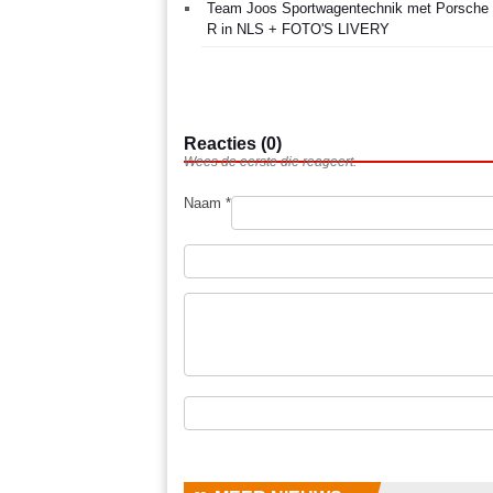
Team Joos Sportwagentechnik met Porsche
R in NLS + FOTO'S LIVERY
Reacties (0)
Wees de eerste die reageert.
Naam *