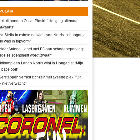
PULAIR
ipt uit handen Oscar Piastri: “Het ging allemaal
fwaarts”
a Stella in extase na winst van Norris in Hongarije:
do was in topvorm”
ider Antonelli doet met P3 aan schadebeperking:
de seizoenshelft wordt zwaar"
dkampioen Lando Norris wint in Hongarije: “Mijn
 pace ooit”
erstappen verrast zichzelf met tweede plek: "Dit
k niet verwacht"