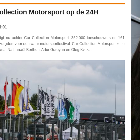
Collection Motorsport op de 24H
1:01
t nu achter Car Collection Motorsport. 352.000 toeschouwers en 161
orgden voor een waar motorsportfestival. Car Collection Motorsport zette
ana, Nathanaël Berthon, Artur Goroyan en Oleg Kvitka.