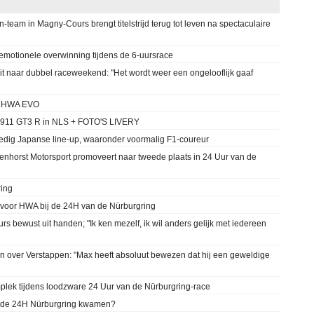
team in Magny-Cours brengt titelstrijd terug tot leven na spectaculaire
emotionele overwinning tijdens de 6-uursrace
it naar dubbel raceweekend: "Het wordt weer een ongelooflijk gaaf
de HWA EVO
 911 GT3 R in NLS + FOTO'S LIVERY
edig Japanse line-up, waaronder voormalig F1-coureur
enhorst Motorsport promoveert naar tweede plaats in 24 Uur van de
ing
 voor HWA bij de 24H van de Nürburgring
s bewust uit handen; "Ik ken mezelf, ik wil anders gelijk met iedereen
n over Verstappen: "Max heeft absoluut bewezen dat hij een geweldige
umplek tijdens loodzware 24 Uur van de Nürburgring-race
r de 24H Nürburgring kwamen?