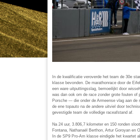
In de kwalificatie veroverde het team de 30e st
klasse bevonden. De marathonrace door de Eifel
een ware uitputtingsslag, bemoeilijkt door wisse
was dan ook om de race zonder grote fouten of p
Porsche — die onder de Armeense vlag aan de st
de ene topauto na de andere uitviel door techni
gevestigde team de volledige raceafstand af.
Na 24 uur, 3.806,7 kilometer en 150 ronden slo
Fontana, Nathanaël Berthon, Artur Goroyan en O
In de SP9 Pro-Am klasse eindigde het kwartet al