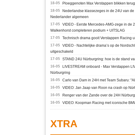
18-05
Ploeggenoten Max Verstappen blikken terug o
18-05
Nederlandse klassezeges in de 24U van de 
Nederlander algemeen
17-05
VIDEO - Eerste Mercedes-AMG-zege in de 2
Walkenhorst completeren podium + UITSLAG
17-05
Technisch drama gooit Verstappen Racing uit
17-05
VIDEO - Nachtelijke drama’s op de Nordschle
uitgeschakeld
17-05
STAND 24U Nürburgring: hoe is de stand va
16-05
LIVESTREAM onboard - Max Verstappen LIVE:
Nürburgring
16-05
Carlo van Dam in 24H met Team Subaru: "All
16-05
VIDEO: Jan Jaap van Roon na crash op Nürbu
16-05
Renger van der Zande over de 24H Nürburgrin
16-05
VIDEO: Koopman Racing met iconische BMW 
XTRA