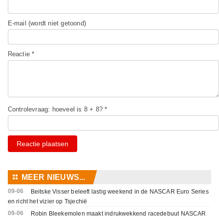
E-mail (wordt niet getoond)
Reactie *
Controlevraag: hoeveel is 8 + 8? *
Reactie plaatsen
⚏
MEER NIEUWS...
09-06
Beitske Visser beleeft lastig weekend in de NASCAR Euro Series
en richt het vizier op Tsjechië
09-06
Robin Bleekemolen maakt indrukwekkend racedebuut NASCAR