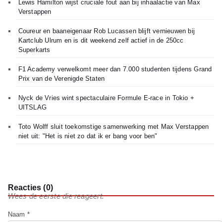
Lewis Hamilton wijst cruciale fout aan bij inhaalactie van Max
Verstappen
Coureur en baaneigenaar Rob Lucassen blijft vernieuwen bij
Kartclub Ulrum en is dit weekend zelf actief in de 250cc
Superkarts
F1 Academy verwelkomt meer dan 7.000 studenten tijdens Grand
Prix van de Verenigde Staten
Nyck de Vries wint spectaculaire Formule E-race in Tokio +
UITSLAG
Toto Wolff sluit toekomstige samenwerking met Max Verstappen
niet uit: "Het is niet zo dat ik er bang voor ben"
Reacties (0)
Wees de eerste die reageert.
Naam *