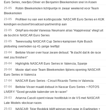
Euro Series, neefjes Oliver en Benjamin Bleekemolen snel in Assen
25-05
Robin Bleekemolen lichtpuntje in zwaar weekend voor Team
Bleekemolen
23-05
Profiteer nu van een kortingscode: NASCAR Euro Series en KIJK
kondigen exclusief broadcast-partnership aan
22-05
OnlyFans-model Vanessa Neumann alias 'Happinessa' vliegt uit
de bocht in NASCAR Euro Series
22-05
Tweevoudig NASCAR Cup Series-kampioen Kyle Busch
plotseling overleden op 41-jarige leeftijd
22-04
Beitske Visser over haar zware debuut: "Ik dacht dat ik de race
niet zou finishen"
20-04
Highlights NASCAR Euro Series in Valencia, Spanje
20-04
Mooie start voor Team Bleekemolen tijdens opening NASCAR
Euro Series in Valencia
17-04
NASCAR Euro Series - Circuit Ricardo Tormo in Valencia
07-04
Beitske Visser maakt debuut in Nascar Euro Series + FOTO'S
LIVERY: "Goed gevulde kalender om te racen"
28-03
Arianna Casoli opent nieuw hoofdstuk in de VS met NASCAR
Late Models stockcar-races
25-03
NASCAR: Tyler Reddick blijft winnen met zege in Darlington +