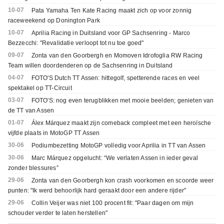
10-07
Pata Yamaha Ten Kate Racing maakt zich op voor zonnig
raceweekend op Donington Park
10-07
Aprilia Racing in Duitsland voor GP Sachsenring - Marco
Bezzecchi: "Revalidatie verloopt tot nu toe goed"
09-07
Zonta van den Goorbergh en Momoven Idrofoglia RW Racing
Team willen doordenderen op de Sachsenring in Duitsland
04-07
FOTO'S Dutch TT Assen: hittegolf, spetterende races en veel
spektakel op TT-Circuit
03-07
FOTO'S: nog even terugblikken met mooie beelden; genieten van
de TT van Assen
01-07
Álex Márquez maakt zijn comeback compleet met een heroïsche
vijfde plaats in MotoGP TT Assen
30-06
Podiumbezetting MotoGP volledig voor Aprilia in TT van Assen
30-06
Marc Márquez opgelucht: “We verlaten Assen in ieder geval
zonder blessures”
29-06
Zonta van den Goorbergh kon crash voorkomen en scoorde weer
punten: "Ik werd behoorlijk hard geraakt door een andere rijder"
29-06
Collin Veijer was niet 100 procent fit: "Paar dagen om mijn
schouder verder te laten herstellen"