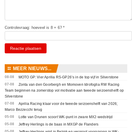
Controlevraag: hoeveel is 8 + 6? *
Reactie plaatsen
⚏
MEER NIEUWS...
08-08
MOTO GP: Vier Aprilia RS-GP26’s in de top vijf in Silverstone
07-08
Zonta van den Goorbergh en Momoven Idrofoglia RW Racing
Team beginnen na zomerstop vol motivatie aan tweede seizoenshelft op
Silverstone
07-08
Aprilia Racing klaar voor de tweede seizoenshelft van 2026;
Marco Bezzecchi terug
05-08
Lotte van Drunen scoort WK-punt in zware MX2-wedstrijd
05-08
Jeffrey Herlings is de baas in MXGP de Flanders
05-08
Jeffrey Herlings wint in België en vergroot voorsprong in WK-