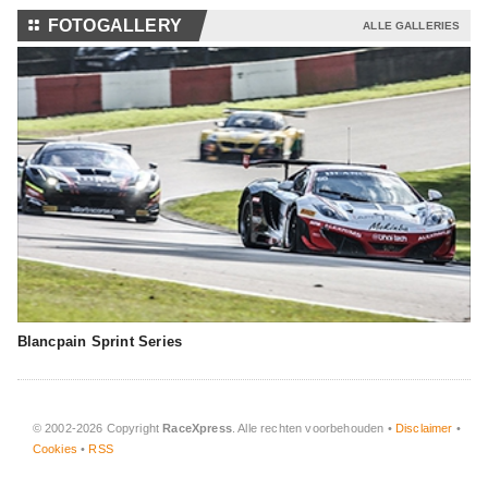
⚏
FOTOGALLERY
ALLE GALLERIES
Blancpain Sprint Series
© 2002-2026 Copyright
RaceXpress
. Alle rechten voorbehouden •
Disclaimer
•
Cookies
•
RSS