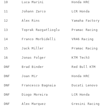
10       Luca Marini              Honda HRC         
11       Johann Zarco             LCR Honda         
12       Alex Rins                Yamaha Factory    
13       Toprak Razgatlioglu      Pramac Racing     
14       Franco Morbidelli        VR46 Racing       
15       Jack Miller              Pramac Racing     
16       Jonas Folger             KTM Tech3         
DNF      Brad Binder              Red Bull KTM      
DNF      Joan Mir                 Honda HRC         
DNF      Francesco Bagnaia        Ducati Lenovo     
DNF      Diogo Moreira            LCR Honda         
DNF      Alex Marquez             Gresini Racing    