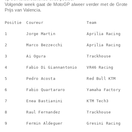
Volgende week gaat de MotoGP alweer verder met de Grote
Prijs van Valencia.
Positie  Coureur                  Team              
1        Jorge Martin             Aprilia Racing    
2        Marco Bezzecchi          Aprilia Racing    
3        Ai Ogura                 Trackhouse        
4        Fabio Di Giannantonio    VR46 Racing       
5        Pedro Acosta             Red Bull KTM      
6        Fabio Quartararo         Yamaha Factory    
7        Enea Bastianini          KTM Tech3         
8        Raul Fernandez           Trackhouse        
9        Fermin Aldeguer          Gresini Racing    