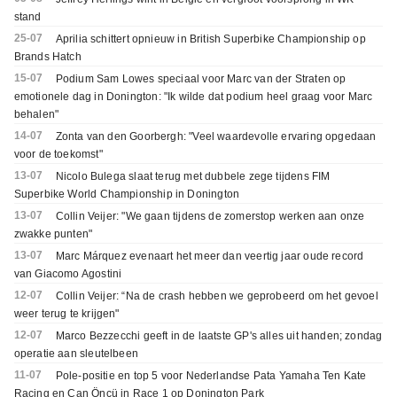
stand
25-07
Aprilia schittert opnieuw in British Superbike Championship op
Brands Hatch
15-07
Podium Sam Lowes speciaal voor Marc van der Straten op
emotionele dag in Donington: "Ik wilde dat podium heel graag voor Marc
behalen"
14-07
Zonta van den Goorbergh: "Veel waardevolle ervaring opgedaan
voor de toekomst"
13-07
Nicolo Bulega slaat terug met dubbele zege tijdens FIM
Superbike World Championship in Donington
13-07
Collin Veijer: "We gaan tijdens de zomerstop werken aan onze
zwakke punten"
13-07
Marc Márquez evenaart het meer dan veertig jaar oude record
van Giacomo Agostini
12-07
Collin Veijer: “Na de crash hebben we geprobeerd om het gevoel
weer terug te krijgen"
12-07
Marco Bezzecchi geeft in de laatste GP's alles uit handen; zondag
operatie aan sleutelbeen
11-07
Pole-positie en top 5 voor Nederlandse Pata Yamaha Ten Kate
Racing en Can Öncü in Race 1 op Donington Park