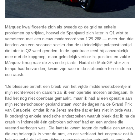
Márquez kwalificeerde zich als tweede op de grid na enkele
problemen op vrijdag, hoewel de Spanjaard zich later in Q1 wist te
verbeteren met een nieuw ronderecord van 1’29.288 — meer dan drie
tienden van een seconde sneller dan de uiteindelijke polepositiontijd
die later in Q2 werd gereden. In de sprintrace reed hij aanvankelijk
mee met de kopgroep, maar geleidelijk verloor hij posities en zakte
Márquez terug naar de zevende plaats. Nadat de MotoGP-ster zijn
tempo had hervonden, kwam zijn race in de slotronden ten einde na
een crash.
“De blessure betreft een breuk van het vijfde middenvoetsbeentje in
mijn rechtervoet en daarom zal ik een operatie moeten ondergaan. Ik
had het nog niet openbaar gemaakt, maar ik had al een operatie aan
mijn rechterschouder gepland staan voor de dagen na de Grand Prix
van Catalonië, omdat ik na Jerez merkte dat er iets niet in orde was.
Ik onderging enkele medische onderzoeken waaruit bleek dat ik na de
crash in Indonesië één gebroken schroef had en een andere die
vreemd verbogen was. Die laatste kwam tegen de radiale zenuw aan,
die erg belangrijk is voor de arm, en dat verklaart het ongemak dat ik
heb gevoeld, dat alleen tijdens raceweekenden optreedt, evenals de