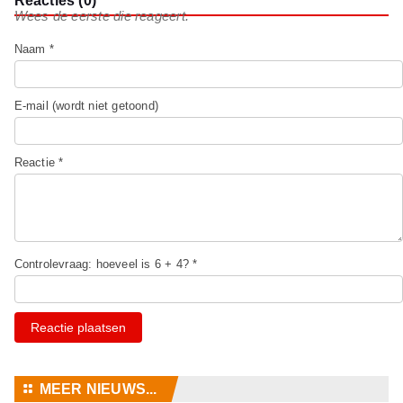
Reacties (0)
Wees de eerste die reageert.
Naam *
E-mail (wordt niet getoond)
Reactie *
Controlevraag: hoeveel is 6 + 4? *
Reactie plaatsen
⚏
MEER NIEUWS...