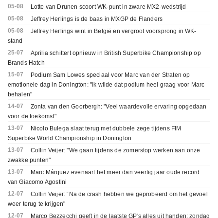
05-08
Lotte van Drunen scoort WK-punt in zware MX2-wedstrijd
05-08
Jeffrey Herlings is de baas in MXGP de Flanders
05-08
Jeffrey Herlings wint in België en vergroot voorsprong in WK-
stand
25-07
Aprilia schittert opnieuw in British Superbike Championship op
Brands Hatch
15-07
Podium Sam Lowes speciaal voor Marc van der Straten op
emotionele dag in Donington: "Ik wilde dat podium heel graag voor Marc
behalen"
14-07
Zonta van den Goorbergh: "Veel waardevolle ervaring opgedaan
voor de toekomst"
13-07
Nicolo Bulega slaat terug met dubbele zege tijdens FIM
Superbike World Championship in Donington
13-07
Collin Veijer: "We gaan tijdens de zomerstop werken aan onze
zwakke punten"
13-07
Marc Márquez evenaart het meer dan veertig jaar oude record
van Giacomo Agostini
12-07
Collin Veijer: “Na de crash hebben we geprobeerd om het gevoel
weer terug te krijgen"
12-07
Marco Bezzecchi geeft in de laatste GP's alles uit handen; zondag