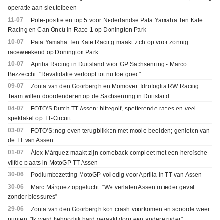
operatie aan sleutelbeen
11-07
Pole-positie en top 5 voor Nederlandse Pata Yamaha Ten Kate
Racing en Can Öncü in Race 1 op Donington Park
10-07
Pata Yamaha Ten Kate Racing maakt zich op voor zonnig
raceweekend op Donington Park
10-07
Aprilia Racing in Duitsland voor GP Sachsenring - Marco
Bezzecchi: "Revalidatie verloopt tot nu toe goed"
09-07
Zonta van den Goorbergh en Momoven Idrofoglia RW Racing
Team willen doordenderen op de Sachsenring in Duitsland
04-07
FOTO'S Dutch TT Assen: hittegolf, spetterende races en veel
spektakel op TT-Circuit
03-07
FOTO'S: nog even terugblikken met mooie beelden; genieten van
de TT van Assen
01-07
Álex Márquez maakt zijn comeback compleet met een heroïsche
vijfde plaats in MotoGP TT Assen
30-06
Podiumbezetting MotoGP volledig voor Aprilia in TT van Assen
30-06
Marc Márquez opgelucht: “We verlaten Assen in ieder geval
zonder blessures”
29-06
Zonta van den Goorbergh kon crash voorkomen en scoorde weer
punten: "Ik werd behoorlijk hard geraakt door een andere rijder"