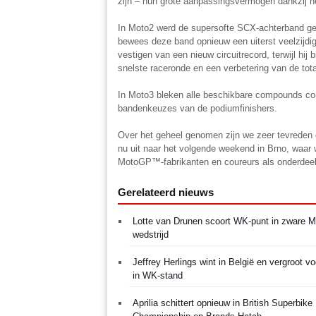
zijn – hun grote aanpassingsvermogen dankzij h
In Moto2 werd de supersofte SCX-achterband geb
bewees deze band opnieuw een uiterst veelzijdige
vestigen van een nieuw circuitrecord, terwijl hij
snelste raceronde en een verbetering van de tot
In Moto3 bleken alle beschikbare compounds com
bandenkeuzes van de podiumfinishers.
Over het geheel genomen zijn we zeer tevreden 
nu uit naar het volgende weekend in Brno, waar
MotoGP™-fabrikanten en coureurs als onderdee
Gerelateerd nieuws
Lotte van Drunen scoort WK-punt in zware 
wedstrijd
Jeffrey Herlings wint in België en vergroot v
in WK-stand
Aprilia schittert opnieuw in British Superbike