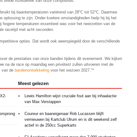
et brede inzetbereik van onze compounds.
ruikt bij baantemperaturen variërend van 28°C tot 52°C. Daarmee
 oplossing te zijn. Onder koelere omstandigheden hielp hij bij het
 bij hogere temperaturen essentieel was voor het neerzetten van de
ale racetijd met acht seconden.
petitieve opties. Dat wordt ook weerspiegeld door de verschillende
over de prestaties van onze banden tijdens dit evenement. We kijken
 we na de race op maandag een privétest zullen uitvoeren met de
l van de
bandenontwikkeling
voor het seizoen 2027."*
Meest gelezen
MX2-
Lewis Hamilton wijst cruciale fout aan bij inhaalactie
van Max Verstappen
oorsprong
Coureur en baaneigenaar Rob Lucassen blijft
vernieuwen bij Kartclub Ulrum en is dit weekend zelf
actief in de 250cc Superkarts