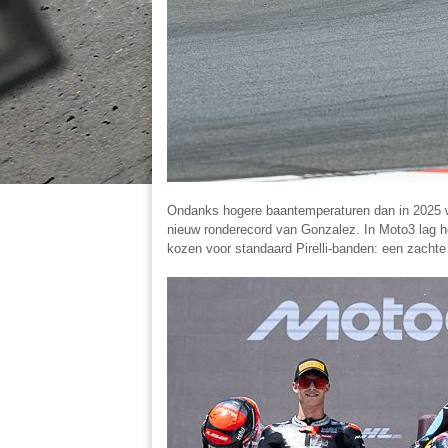
Ondanks hogere baantemperaturen dan in 2025 w
nieuw ronderecord van Gonzalez. In Moto3 lag he
kozen voor standaard Pirelli-banden: een zach