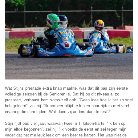
Wat Stijns prestatie extra knap maakte, was dat dit pas zijn eerste
volledige seizoen bij de Senioren is. Dat hij op dit niveau al zo
presteert, verbaast hem soms zelf ook. “Geen idee hoe ik het zo snel
heb geleerd”, zei hij. “Ik probeer altijd te kijken naar rijders met veel
ervaring die slim rijden. Wat doen zij anders dan de rest?”
Stijn rijdt pas vier jaar, waarvan twee in Tillotson-karts. “Ik ben op
mijn elfde begonnen”, zei hij. “Ik voetbalde eerst en zei tegen mijn
vader dat het me leuk leek om een keer te karten. Het was niet de