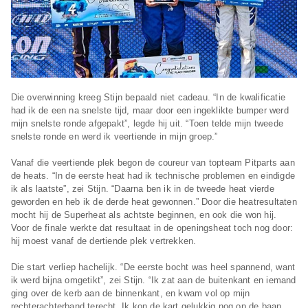
Die overwinning kreeg Stijn bepaald niet cadeau. “In de kwalificatie
had ik de een na snelste tijd, maar door een ingeklikte bumper werd
mijn snelste ronde afgepakt”, legde hij uit. “Toen telde mijn tweede
snelste ronde en werd ik veertiende in mijn groep.”
Vanaf die veertiende plek begon de coureur van topteam Pitparts aan
de heats. “In de eerste heat had ik technische problemen en eindigde
ik als laatste”, zei Stijn. “Daarna ben ik in de tweede heat vierde
geworden en heb ik de derde heat gewonnen.” Door die heatresultaten
mocht hij de Superheat als achtste beginnen, en ook die won hij.
Voor de finale werkte dat resultaat in de openingsheat toch nog door:
hij moest vanaf de dertiende plek vertrekken.
Die start verliep hachelijk. “De eerste bocht was heel spannend, want
ik werd bijna omgetikt”, zei Stijn. “Ik zat aan de buitenkant en iemand
ging over de kerb aan de binnenkant, en kwam vol op mijn
rechterachterband terecht. Ik kon de kart gelukkig nog op de baan