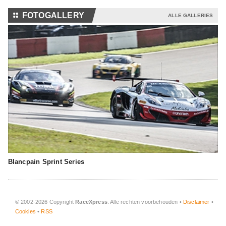
⚏
FOTOGALLERY
ALLE GALLERIES
Blancpain Sprint Series
© 2002-2026 Copyright
RaceXpress
. Alle rechten voorbehouden •
Disclaimer
•
Cookies
•
RSS