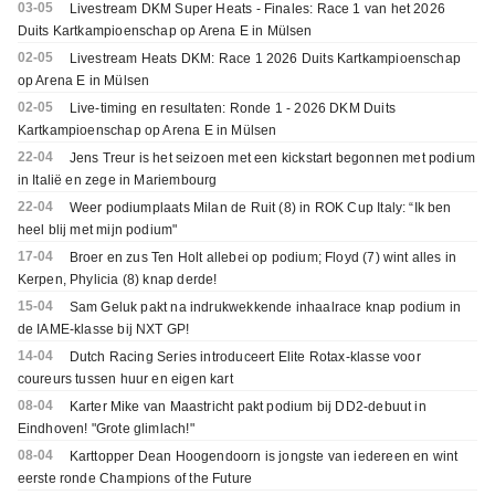
03-05
Livestream DKM Super Heats - Finales: Race 1 van het 2026
Duits Kartkampioenschap op Arena E in Mülsen
02-05
Livestream Heats DKM: Race 1 2026 Duits Kartkampioenschap
op Arena E in Mülsen
02-05
Live-timing en resultaten: Ronde 1 - 2026 DKM Duits
Kartkampioenschap op Arena E in Mülsen
22-04
Jens Treur is het seizoen met een kickstart begonnen met podium
in Italië en zege in Mariembourg
22-04
Weer podiumplaats Milan de Ruit (8) in ROK Cup Italy: “Ik ben
heel blij met mijn podium"
17-04
Broer en zus Ten Holt allebei op podium; Floyd (7) wint alles in
Kerpen, Phylicia (8) knap derde!
15-04
Sam Geluk pakt na indrukwekkende inhaalrace knap podium in
de IAME-klasse bij NXT GP!
14-04
Dutch Racing Series introduceert Elite Rotax-klasse voor
coureurs tussen huur en eigen kart
08-04
Karter Mike van Maastricht pakt podium bij DD2-debuut in
Eindhoven! "Grote glimlach!"
08-04
Karttopper Dean Hoogendoorn is jongste van iedereen en wint
eerste ronde Champions of the Future