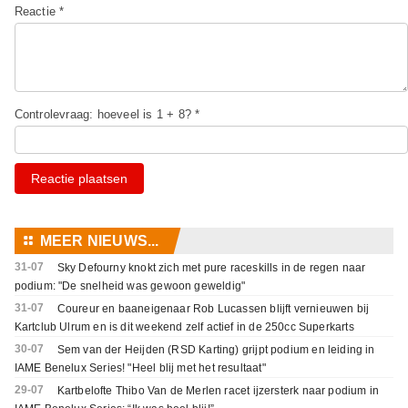
Reactie *
Controlevraag: hoeveel is 1 + 8? *
Reactie plaatsen
⚏
MEER NIEUWS...
31-07
Sky Defourny knokt zich met pure raceskills in de regen naar
podium: "De snelheid was gewoon geweldig"
31-07
Coureur en baaneigenaar Rob Lucassen blijft vernieuwen bij
Kartclub Ulrum en is dit weekend zelf actief in de 250cc Superkarts
30-07
Sem van der Heijden (RSD Karting) grijpt podium en leiding in
IAME Benelux Series! "Heel blij met het resultaat"
29-07
Kartbelofte Thibo Van de Merlen racet ijzersterk naar podium in