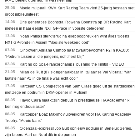
IAME Benelux Series: “Ik was heel blij!”
25-06
Mooie mijlpaal! KWM Kart Racing Team viert 25-jarig bestaan met
groot jubileumfeest
14-06
Drie generaties Boonstra! Rowena Boonstra op DR Racing Kart
meteen in haar eerste NXT GP-race in voorste gelederen
13-06
Noah Philips sterk terug na elleboogbreuk en wint álles tijdens
NXT GP-ronde in Assen! "Mooiste weekend ooit”
03-06
Girlpower! Adriana Cumbo naar zwaarbevochten P2 in KA100:
"Podium tussen al die jongens, echt heel blij"
02-06
Karting op Spa-Francorchamps: pushing the limits! + VIDEO
21-05
Milan de Ruit (8) is ongenaakbaar in Italiaanse Val Vibrata: “Van
laatste naar P1 in de finale was echt cool”
17-05
Kartteam CS Competition van Sam Claes goed uit de startblokken
met zege en podium in DKM-opener in Mülsen!
08-05
Flavio Caira maakt zijn debuut in prestigieuze FIA Academy! “Ik
ben nog enthousiaster"
08-05
Karttopper Boaz Maximov uitverkoren voor FIA Karting Academy
Trophy: "Mooie kans"
06-05
Oldenzaal-express! Job Bult opnieuw podium in Benelux Series,
zijn broers Mart en Nout dik in de punten