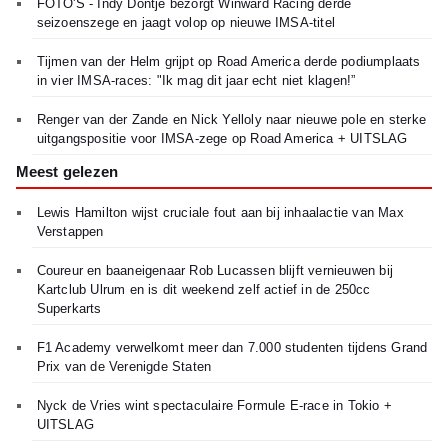
FOTO'S - Indy Dontje bezorgt Winward Racing derde
seizoenszege en jaagt volop op nieuwe IMSA-titel
Tijmen van der Helm grijpt op Road America derde podiumplaats
in vier IMSA-races: "Ik mag dit jaar echt niet klagen!”
Renger van der Zande en Nick Yelloly naar nieuwe pole en sterke
uitgangspositie voor IMSA-zege op Road America + UITSLAG
Meest gelezen
Lewis Hamilton wijst cruciale fout aan bij inhaalactie van Max
Verstappen
Coureur en baaneigenaar Rob Lucassen blijft vernieuwen bij
Kartclub Ulrum en is dit weekend zelf actief in de 250cc
Superkarts
F1 Academy verwelkomt meer dan 7.000 studenten tijdens Grand
Prix van de Verenigde Staten
Nyck de Vries wint spectaculaire Formule E-race in Tokio +
UITSLAG