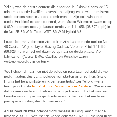
Yelloly was de eerste coureur die onder de 1:12 dook tijdens de 15
minuten durende kwalificatiesessie op vrijdag en hij wist consistent
snelle rondes neer te zetten, culminerend in zijn pole-winnende
ronde. Het bleef echter spannend, want Marco Wittmann kwam tot op
0,030 seconden met zijn laatste ronde van 1:11,656 (98,872 mph) in
de No. 25 BMW M Team WRT BMW M Hybrid V8.
Louis Deletraz verbeterde zich ook in zijn laatste ronde met de No.
40 Cadillac Wayne Taylor Racing Cadillac V-Series.R tot 1:11,833
(98,628 mph) en schoof daarmee op naar de derde plaats. Vier
fabrikanten (Acura, BMW, Cadillac en Porsche) waren
vertegenwoordigd in de top vijf.
“We hebben dit jaar nog niet de poles en resultaten behaald die we
nodig hadden, dus vanaf poleposition starten bij onze thuis-Grand
Prix is het belangrijkste en ik ben supertrots,” zei Yelloly, wiens
teamgenoot in de
No. 93 Acura Renger van der Zande
is. “We wisten
dat we een goede auto hadden in de vrije training, dus het was een
kwestie van zo goed mogelijk uitvoeren. Ik had aan het einde een
paar goede rondes, dus dat was mooi.”
Acura heeft nu twee polepositions behaald in Long Beach met de
hybride ARX-06, twee met de vorige generatie ARX-05 (die reed in de