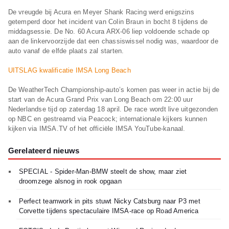
De vreugde bij Acura en Meyer Shank Racing werd enigszins
getemperd door het incident van Colin Braun in bocht 8 tijdens de
middagsessie. De No. 60 Acura ARX-06 liep voldoende schade op
aan de linkervoorzijde dat een chassiswissel nodig was, waardoor de
auto vanaf de elfde plaats zal starten.
UITSLAG kwalificatie IMSA Long Beach
De WeatherTech Championship-auto’s komen pas weer in actie bij de
start van de Acura Grand Prix van Long Beach om 22:00 uur
Nederlandse tijd op zaterdag 18 april. De race wordt live uitgezonden
op NBC en gestreamd via Peacock; internationale kijkers kunnen
kijken via IMSA.TV of het officiële IMSA YouTube-kanaal.
Gerelateerd nieuws
SPECIAL - Spider-Man-BMW steelt de show, maar ziet
droomzege alsnog in rook opgaan
Perfect teamwork in pits stuwt Nicky Catsburg naar P3 met
Corvette tijdens spectaculaire IMSA-race op Road America