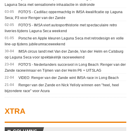
Laguna Seca met sensationele inhaalactie in slotronde
03-05
FOTO'S - Cadillac oppermachtig in IMSA-kwalificatie op Laguna
Seca; P3 voor Renger van der Zande
02-05
FOTO'S - IMSA viert autosporthistorie met spectaculaire retro
liveries tijdens Laguna Seca weekend
01-05
Porsche en Apple kleuren Laguna Seca met retrodesign en volle
line-up tijdens jubileumraceweekend
30-04
IMSA circus landt met Van der Zande, Van der Helm en Catsburg
op Laguna Seca voor spektakelrijk raceweekend
23-04
FOTO'S - Nederlanders succesvol in Long Beach: Renger van der
Zande racewinnaar en Tijmen van der Helm P6 + UITSLAG
22-04
VIDEO: Renger van der Zande wint IMSA-race in Long Beach
21-04
Renger van der Zande en Nick Yelloly winnen een "heel, heel
bijzondere race" voor Acura
XTRA