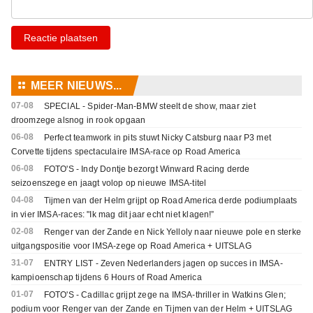
Reactie plaatsen
⚏
MEER NIEUWS...
07-08
SPECIAL - Spider-Man-BMW steelt de show, maar ziet
droomzege alsnog in rook opgaan
06-08
Perfect teamwork in pits stuwt Nicky Catsburg naar P3 met
Corvette tijdens spectaculaire IMSA-race op Road America
06-08
FOTO'S - Indy Dontje bezorgt Winward Racing derde
seizoenszege en jaagt volop op nieuwe IMSA-titel
04-08
Tijmen van der Helm grijpt op Road America derde podiumplaats
in vier IMSA-races: "Ik mag dit jaar echt niet klagen!”
02-08
Renger van der Zande en Nick Yelloly naar nieuwe pole en sterke
uitgangspositie voor IMSA-zege op Road America + UITSLAG
31-07
ENTRY LIST - Zeven Nederlanders jagen op succes in IMSA-
kampioenschap tijdens 6 Hours of Road America
01-07
FOTO'S - Cadillac grijpt zege na IMSA-thriller in Watkins Glen;
podium voor Renger van der Zande en Tijmen van der Helm + UITSLAG