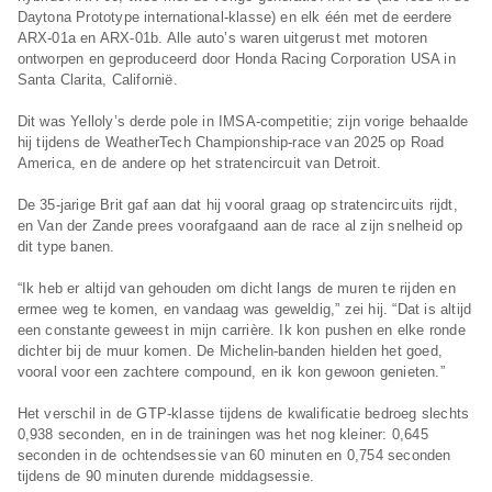
Daytona Prototype international-klasse) en elk één met de eerdere
ARX-01a en ARX-01b. Alle auto’s waren uitgerust met motoren
ontworpen en geproduceerd door Honda Racing Corporation USA in
Santa Clarita, Californië.
Dit was Yelloly’s derde pole in IMSA-competitie; zijn vorige behaalde
hij tijdens de WeatherTech Championship-race van 2025 op Road
America, en de andere op het stratencircuit van Detroit.
De 35-jarige Brit gaf aan dat hij vooral graag op stratencircuits rijdt,
en Van der Zande prees voorafgaand aan de race al zijn snelheid op
dit type banen.
“Ik heb er altijd van gehouden om dicht langs de muren te rijden en
ermee weg te komen, en vandaag was geweldig,” zei hij. “Dat is altijd
een constante geweest in mijn carrière. Ik kon pushen en elke ronde
dichter bij de muur komen. De Michelin-banden hielden het goed,
vooral voor een zachtere compound, en ik kon gewoon genieten.”
Het verschil in de GTP-klasse tijdens de kwalificatie bedroeg slechts
0,938 seconden, en in de trainingen was het nog kleiner: 0,645
seconden in de ochtendsessie van 60 minuten en 0,754 seconden
tijdens de 90 minuten durende middagsessie.