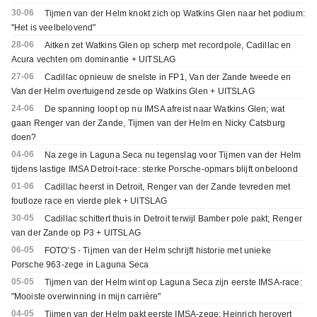
30-06
Tijmen van der Helm knokt zich op Watkins Glen naar het podium:
"Het is veelbelovend"
28-06
Aitken zet Watkins Glen op scherp met recordpole, Cadillac en
Acura vechten om dominantie + UITSLAG
27-06
Cadillac opnieuw de snelste in FP1, Van der Zande tweede en
Van der Helm overtuigend zesde op Watkins Glen + UITSLAG
24-06
De spanning loopt op nu IMSA afreist naar Watkins Glen; wat
gaan Renger van der Zande, Tijmen van der Helm en Nicky Catsburg
doen?
04-06
Na zege in Laguna Seca nu tegenslag voor Tijmen van der Helm
tijdens lastige IMSA Detroit-race: sterke Porsche-opmars blijft onbeloond
01-06
Cadillac heerst in Detroit, Renger van der Zande tevreden met
foutloze race en vierde plek + UITSLAG
30-05
Cadillac schittert thuis in Detroit terwijl Bamber pole pakt; Renger
van der Zande op P3 + UITSLAG
06-05
FOTO’S - Tijmen van der Helm schrijft historie met unieke
Porsche 963-zege in Laguna Seca
05-05
Tijmen van der Helm wint op Laguna Seca zijn eerste IMSA-race:
"Mooiste overwinning in mijn carrière"
04-05
Tijmen van der Helm pakt eerste IMSA-zege; Heinrich herovert