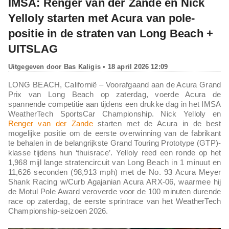
IMSA: Renger van der Zande en Nick
Yelloly starten met Acura van pole-
positie in de straten van Long Beach +
UITSLAG
Uitgegeven door
Bas Kaligis
• 18 april 2026 12:09
LONG BEACH, Californië – Voorafgaand aan de Acura Grand
Prix van Long Beach op zaterdag, voerde Acura de
spannende competitie aan tijdens een drukke dag in het IMSA
WeatherTech SportsCar Championship. Nick Yelloly en
Renger van der Zande
starten met de Acura in de best
mogelijke positie om de eerste overwinning van de fabrikant
te behalen in de belangrijkste Grand Touring Prototype (GTP)-
klasse tijdens hun ‘thuisrace’. Yelloly reed een ronde op het
1,968 mijl lange stratencircuit van Long Beach in 1 minuut en
11,626 seconden (98,913 mph) met de No. 93 Acura Meyer
Shank Racing w/Curb Agajanian Acura ARX-06, waarmee hij
de Motul Pole Award veroverde voor de 100 minuten durende
race op zaterdag, de eerste sprintrace van het WeatherTech
Championship-seizoen 2026.