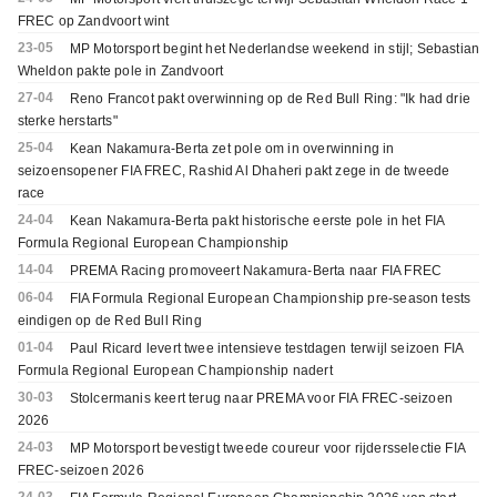
FREC op Zandvoort wint
23-05
MP Motorsport begint het Nederlandse weekend in stijl; Sebastian
Wheldon pakte pole in Zandvoort
27-04
Reno Francot pakt overwinning op de Red Bull Ring: "Ik had drie
sterke herstarts"
25-04
Kean Nakamura-Berta zet pole om in overwinning in
seizoensopener FIA FREC, Rashid Al Dhaheri pakt zege in de tweede
race
24-04
Kean Nakamura-Berta pakt historische eerste pole in het FIA
Formula Regional European Championship
14-04
PREMA Racing promoveert Nakamura-Berta naar FIA FREC
06-04
FIA Formula Regional European Championship pre-season tests
eindigen op de Red Bull Ring
01-04
Paul Ricard levert twee intensieve testdagen terwijl seizoen FIA
Formula Regional European Championship nadert
30-03
Stolcermanis keert terug naar PREMA voor FIA FREC-seizoen
2026
24-03
MP Motorsport bevestigt tweede coureur voor rijdersselectie FIA
FREC-seizoen 2026
24-03