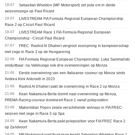
19-07
Sebastian Wheldon (MP Motorsport) zet pole om in derde
seizoenszege op Paul Ricard
19-07
LIVESTREAM FIA Formula Regional European Championship
Race 2 op Circuit Paul Ricard
18-07
LIVESTREAM Race 1 FIA Formula Regional European
Championship - Circuit Paul Ricard
07-07
FREC: Rashid Al Dhaheri vergroot voorsprong in kampioenschap
met zege in Race 2 op de Hungaroring
22-06
FIA Formula Regional European Championship: Luka Sammalisto
onstuitbaar: na Vallelunga ook drie overwinningen op Monza
21-06
Eerste overwinning van een Italiaanse coureur op Monza sinds
Andrea Kimi Antonelli in 2023
21-06
Rashid Al Dhaheri pakt de overwinning in Race 2 op Monza
21-06
Kean Nakamura-Berta stormt naar overwinning op Monza,
PREMA Racing-coureur domineert Race 1 vanaf poleposition
03-06
Maksimilian Popov zesde verschillende winnaar in FIA FREC-
seizoen met zege in Race 3 op Spa
24-05
Kean Nakamura-Berta pakt poleposition voor FIA FREC Race 2
op Zandvoort
24-05
MP Motorsport viert thuiszege terwijl Sebastian Wheldon Race 1