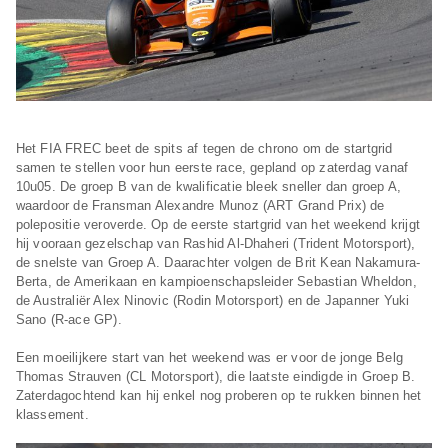
Het FIA FREC beet de spits af tegen de chrono om de startgrid
samen te stellen voor hun eerste race, gepland op zaterdag vanaf
10u05. De groep B van de kwalificatie bleek sneller dan groep A,
waardoor de Fransman Alexandre Munoz (ART Grand Prix) de
polepositie veroverde. Op de eerste startgrid van het weekend krijgt
hij vooraan gezelschap van Rashid Al-Dhaheri (Trident Motorsport),
de snelste van Groep A. Daarachter volgen de Brit Kean Nakamura-
Berta, de Amerikaan en kampioenschapsleider Sebastian Wheldon,
de Australiër Alex Ninovic (Rodin Motorsport) en de Japanner Yuki
Sano (R-ace GP).
Een moeilijkere start van het weekend was er voor de jonge Belg
Thomas Strauven (CL Motorsport), die laatste eindigde in Groep B.
Zaterdagochtend kan hij enkel nog proberen op te rukken binnen het
klassement.