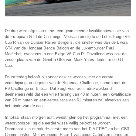
De dag werd afgesloten met een geanimeerde kwalificatiesessie van
de European GT Lite Challenge. Vooraan eindigde de Lotus Exige V6
Cup R van de Duitser Rainer Börgens, die sneller was dan de Evora
GT4 van de Hongaar Bence Balogh en de Luxemburger Paul
Maréchal, eveneens in een Exige V6 Cup R. Opvallend was ook de
zesde plaats van de Ginetta G55 van Mark Yates, leider in de GT
Cup.
De zaterdag belooft bijzonder druk te worden, met de eerste
verschijning op de piste van de Supercar Challenge, samen met de
P9 Challenge en Britcar. Dat zorgt voor een indrukwekkend
deelnemersveld dat een vrije training van 40 minuten, een kwalificatie
van 20 minuten en een eerste race van 61 minuten zal afwerken aan
het einde van de dag.
In totaal staan morgen acht wedstrijden op het programma, met een
weersvoorspelling die eerder wisselvallig belooft te worden.
Daarnaast zijn er ook de eerste races van het FIA FREC en het GB3
Championship. Met eveneens Race 1 van beide Caterham-series en