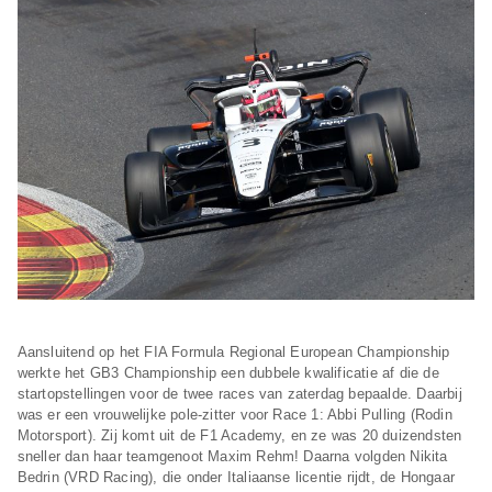
Aansluitend op het FIA Formula Regional European Championship
werkte het GB3 Championship een dubbele kwalificatie af die de
startopstellingen voor de twee races van zaterdag bepaalde. Daarbij
was er een vrouwelijke pole-zitter voor Race 1: Abbi Pulling (Rodin
Motorsport). Zij komt uit de F1 Academy, en ze was 20 duizendsten
sneller dan haar teamgenoot Maxim Rehm! Daarna volgden Nikita
Bedrin (VRD Racing), die onder Italiaanse licentie rijdt, de Hongaar