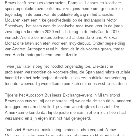
Brown heeft bestuurskamerruzies, Formule 1-chaos en kostbare
sponsorperikelen overleefd, maar volgens hem komt geen enkele
tegenslag in de buurt van de publieke afgang in Indianapolis.
McLaren kent een rijke geschiedenis op de Indianapolis Motor
Speedway: het team won de iconische race twee keer in de jaren
zeventig en keerde in 2020 voltijds terug in de IndyCar. In 2017
verraste Alonso de motorsportwereld al door de Grand Prix van
Monaco te laten schieten voor een Indy-debuut. Onder begeleiding
van Andretti Autosport reed hij destijds in de voorste groep, totdat
een Honda-motorprobleem hem stilzette.
Twee jaar later sloeg het noodlot ongenadig toe. Elektrische
problemen verstoorden de voorbereiding, de Spanjaard miste cruciale
baantijd en het hele project draaide uit op een publieke vernedering
toen de tweevoudig wereldkampioen zich niet eens wist te plaatsen.
Tijdens het Autosport Business Exchange-event in Miami stond
Brown opnieuw stil bij dat moment. Hij weigerde de schuld bij anderen
te leggen en nam de volledige verantwoordelijkheid op zich. De
Amerikaan erkende dat hij de juiste mensen niet om zich heen had
verzameld en zijn eigen instinct had genegeerd.
Toch ziet Brown die mislukking inmiddels als keerpunt. Arrow
McLaren transformeerde zich daarna tot serieuze titelkandidaat in