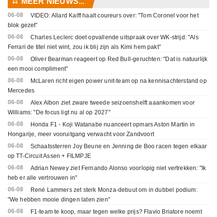
⚏
MEER NIEUWS...
06-08
VIDEO: Allard Kalff haalt coureurs over: "Tom Coronel voor het
blok gezet"
06-08
Charles Leclerc doet opvallende uitspraak over WK-strijd: "Als
Ferrari de titel niet wint, zou ik blij zijn als Kimi hem pakt"
06-08
Oliver Bearman reageert op Red Bull-geruchten: "Dat is natuurlijk
een mooi compliment"
06-08
McLaren richt eigen power unit-team op na kennisachterstand op
Mercedes
06-08
Alex Albon ziet zware tweede seizoenshelft aaankomen voor
Williams: "De focus ligt nu al op 2027"
06-08
Honda F1 - Koji Watanabe nuanceert opmars Aston Martin in
Hongarije, meer vooruitgang verwacht voor Zandvoort
06-08
Schaatssterren Joy Beune en Jenning de Boo racen tegen elkaar
op TT-Circuit Assen + FILMPJE
06-08
Adrian Newey ziet Fernando Alonso voorlopig niet vertrekken: "Ik
heb er alle vertrouwen in"
06-08
René Lammers zet sterk Monza-debuut om in dubbel podium:
"We hebben mooie dingen laten zien"
06-08
F1-team te koop, maar tegen welke prijs? Flavio Briatore noemt