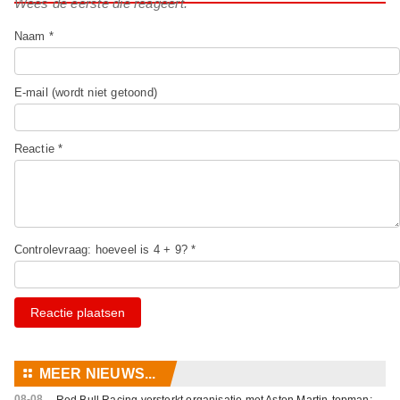
Wees de eerste die reageert.
Naam *
E-mail (wordt niet getoond)
Reactie *
Controlevraag: hoeveel is 4 + 9? *
Reactie plaatsen
⚏
MEER NIEUWS...
08-08