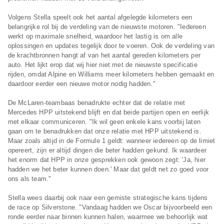
Volgens Stella speelt ook het aantal afgelegde kilometers een
belangrijke rol bij de verdeling van de nieuwste motoren. "Iedereen
werkt op maximale snelheid, waardoor het lastig is om alle
oplossingen en updates tegelijk door te voeren. Ook de verdeling van
de krachtbronnen hangt af van het aantal gereden kilometers per
auto. Het lijkt erop dat wij hier niet met de nieuwste specificatie
rijden, omdat Alpine en Williams meer kilometers hebben gemaakt en
daardoor eerder een nieuwe motor nodig hadden."
De McLaren-teambaas benadrukte echter dat de relatie met
Mercedes HPP uitstekend blijft en dat beide partijen open en eerlijk
met elkaar communiceren. "Ik wil geen enkele kans voorbij laten
gaan om te benadrukken dat onze relatie met HPP uitstekend is.
Maar zoals altijd in de Formule 1 geldt: wanneer iedereen op de limiet
opereert, zijn er altijd dingen die beter hadden gekund. Ik waardeer
het enorm dat HPP in onze gesprekken ook gewoon zegt: 'Ja, hier
hadden we het beter kunnen doen.' Maar dat geldt net zo goed voor
ons als team."
Stella wees daarbij ook naar een gemiste strategische kans tijdens
de race op Silverstone. "Vandaag hadden we Oscar bijvoorbeeld een
ronde eerder naar binnen kunnen halen, waarmee we behoorlijk wat