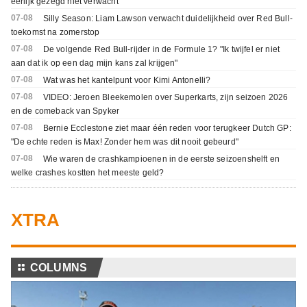
eerlijk gezegd niet verwacht"
07-08
Silly Season: Liam Lawson verwacht duidelijkheid over Red Bull-
toekomst na zomerstop
07-08
De volgende Red Bull-rijder in de Formule 1? "Ik twijfel er niet
aan dat ik op een dag mijn kans zal krijgen"
07-08
Wat was het kantelpunt voor Kimi Antonelli?
07-08
VIDEO: Jeroen Bleekemolen over Superkarts, zijn seizoen 2026
en de comeback van Spyker
07-08
Bernie Ecclestone ziet maar één reden voor terugkeer Dutch GP:
"De echte reden is Max! Zonder hem was dit nooit gebeurd"
07-08
Wie waren de crashkampioenen in de eerste seizoenshelft en
welke crashes kostten het meeste geld?
XTRA
⚏
COLUMNS