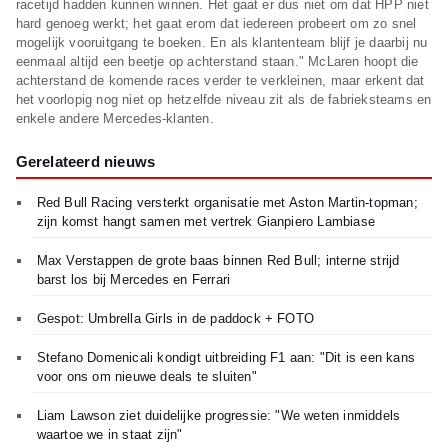
racetijd hadden kunnen winnen. Het gaat er dus niet om dat HPP niet
hard genoeg werkt; het gaat erom dat iedereen probeert om zo snel
mogelijk vooruitgang te boeken. En als klantenteam blijf je daarbij nu
eenmaal altijd een beetje op achterstand staan." McLaren hoopt die
achterstand de komende races verder te verkleinen, maar erkent dat
het voorlopig nog niet op hetzelfde niveau zit als de fabrieksteams en
enkele andere Mercedes-klanten.
Gerelateerd nieuws
Red Bull Racing versterkt organisatie met Aston Martin-topman;
zijn komst hangt samen met vertrek Gianpiero Lambiase
Max Verstappen de grote baas binnen Red Bull; interne strijd
barst los bij Mercedes en Ferrari
Gespot: Umbrella Girls in de paddock + FOTO
Stefano Domenicali kondigt uitbreiding F1 aan: "Dit is een kans
voor ons om nieuwe deals te sluiten"
Liam Lawson ziet duidelijke progressie: "We weten inmiddels
waartoe we in staat zijn"