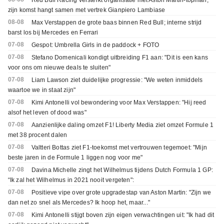
Red Bull Racing versterkt organisatie met Aston Martin-topman;
zijn komst hangt samen met vertrek Gianpiero Lambiase
08-08
Max Verstappen de grote baas binnen Red Bull; interne strijd
barst los bij Mercedes en Ferrari
07-08
Gespot: Umbrella Girls in de paddock + FOTO
07-08
Stefano Domenicali kondigt uitbreiding F1 aan: "Dit is een kans
voor ons om nieuwe deals te sluiten"
07-08
Liam Lawson ziet duidelijke progressie: "We weten inmiddels
waartoe we in staat zijn"
07-08
Kimi Antonelli vol bewondering voor Max Verstappen: "Hij reed
alsof het leven of dood was"
07-08
Aanzienlijke daling omzet F1! Liberty Media ziet omzet Formule 1
met 38 procent dalen
07-08
Valtteri Bottas ziet F1-toekomst met vertrouwen tegemoet: "Mijn
beste jaren in de Formule 1 liggen nog voor me"
07-08
Davina Michelle zingt het Wilhelmus tijdens Dutch Formula 1 GP:
“Ik zal het Wilhelmus in 2021 nooit vergeten":
07-08
Positieve vipe over grote upgradestap van Aston Martin: "Zijn we
dan net zo snel als Mercedes? Ik hoop het, maar..."
07-08
Kimi Antonelli stijgt boven zijn eigen verwachtingen uit: "Ik had dit