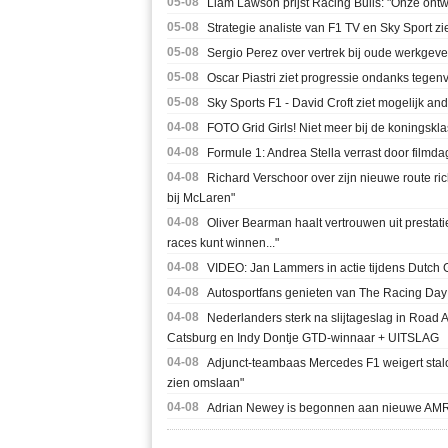
05-08
Liam Lawson prijst Racing Bulls: "Onze ontwi
05-08
Strategie analiste van F1 TV en Sky Sport zie
05-08
Sergio Perez over vertrek bij oude werkgever:
05-08
Oscar Piastri ziet progressie ondanks tegenva
05-08
Sky Sports F1 - David Croft ziet mogelijk a
04-08
FOTO Grid Girls! Niet meer bij de koningskl
04-08
Formule 1: Andrea Stella verrast door filmd
04-08
Richard Verschoor over zijn nieuwe route ri
bij McLaren"
04-08
Oliver Bearman haalt vertrouwen uit prestati
races kunt winnen..."
04-08
VIDEO: Jan Lammers in actie tijdens Dutch 
04-08
Autosportfans genieten van The Racing Day 
04-08
Nederlanders sterk na slijtageslag in Road
Catsburg en Indy Dontje GTD-winnaar + UITSLAG
04-08
Adjunct-teambaas Mercedes F1 weigert stalo
zien omslaan"
04-08
Adrian Newey is begonnen aan nieuwe AMR27