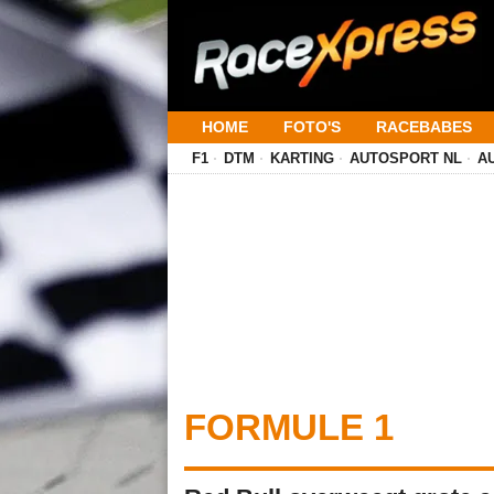
HOME
FOTO'S
RACEBABES
F1
DTM
KARTING
AUTOSPORT NL
A
FORMULE 1