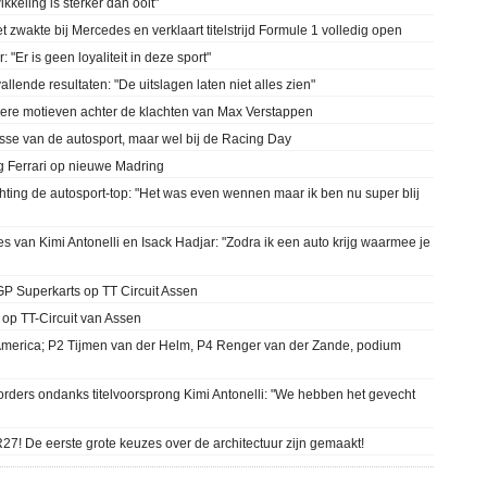
kkeling is sterker dan ooit"
t zwakte bij Mercedes en verklaart titelstrijd Formule 1 volledig open
 "Er is geen loyaliteit in deze sport"
llende resultaten: "De uitslagen laten niet alles zien"
ndere motieven achter de klachten van Max Verstappen
asse van de autosport, maar wel bij de Racing Day
ag Ferrari op nieuwe Madring
chting de autosport-top: "Het was even wennen maar ik ben nu super blij
es van Kimi Antonelli en Isack Hadjar: "Zodra ik een auto krijg waarmee je
GP Superkarts op TT Circuit Assen
op TT-Circuit van Assen
 America; P2 Tijmen van der Helm, P4 Renger van der Zande, podium
rders ondanks titelvoorsprong Kimi Antonelli: "We hebben het gevecht
! De eerste grote keuzes over de architectuur zijn gemaakt!