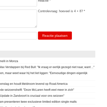
Reactie *
Controlevraag: hoeveel is 4 + 8? *
Reactie plaatsen
onelli in Monza
x Verstappen bij Red Bull: "Ik vraag er eerlijk gezegd niet naar, want ..."
en, maar weet waar hij het liet liggen: "Eenvoudige dingen eigenlijk
genslag en houdt titeldroom levend op Road America
ede seizoenshelft: "Deze McLaren heeft veel meer in zich"
"Update in Zandvoort is cruciaal voor ons seizoen"
m presenteren twee exclusieve limited edition single malts