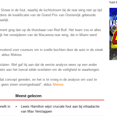
had i
Stowe in de fout, waarbij de luchtstroom bij de rear wing niet op tijd
jdens de kwalificatie van de Grand Prix van Oostenrijk gebeurde.
arlijk.
ent ging dan op de thuisbaan van Red Bull. Het team zou er alles
k het verwijderen van de Macarena rear wing, die in Miami werd
vervelend voor coureurs om in snelle bochten door de auto in de steek
, aldus Mekies.
loslaten. Wel gaf hij aan dat de eerste analyse wees op een ander
iets aan het toeval wilde overlaten om de veiligheid te waarborgen.
at concept gereden, en het is te vroeg in de analyse om vast te
ten geen steen onomgedraaid", aldus
Mekies
.
Meest gelezen
elli in
Lewis Hamilton wijst cruciale fout aan bij inhaalactie
van Max Verstappen