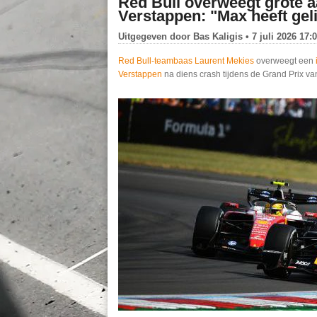
Red Bull overweegt grote 
Verstappen: "Max heeft gelijk
Uitgegeven door
Bas Kaligis
• 7 juli 2026 17:
Red Bull-teambaas Laurent Mekies
overweegt een
Verstappen
na diens crash tijdens de Grand Prix van