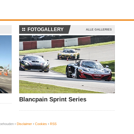
⚏
FOTOGALLERY
ALLE GALLERIES
Blancpain Sprint Series
orbehouden •
Disclaimer
•
Cookies
•
RSS