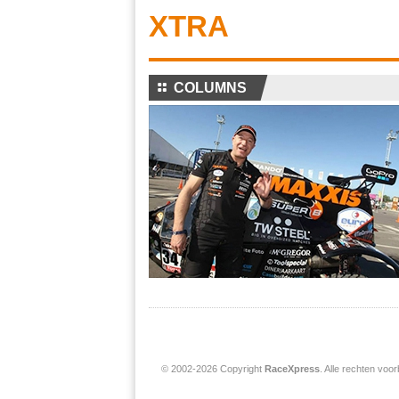
XTRA
⚏
COLUMNS
© 2002-2026 Copyright
RaceXpress
. Alle rechten vo