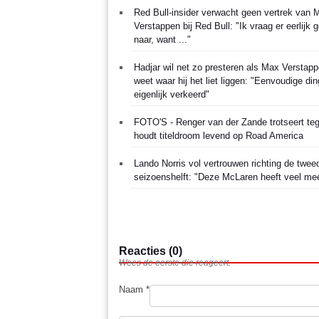
Red Bull-insider verwacht geen vertrek van 
Verstappen bij Red Bull: "Ik vraag er eerlijk 
naar, want ..."
Hadjar wil net zo presteren als Max Verstap
weet waar hij het liet liggen: "Eenvoudige di
eigenlijk verkeerd"
FOTO'S - Renger van der Zande trotseert te
houdt titeldroom levend op Road America
Lando Norris vol vertrouwen richting de twee
seizoenshelft: "Deze McLaren heeft veel mee
Reacties (0)
Wees de eerste die reageert.
Naam *