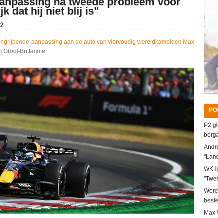
aanpassing na tweede probleem voor
 dat hij niet blij is"
02
ingrijpende aanpassing aan de auto van viervoudig wereldkampioen Max
 Groot-Brittannië.
PO
P2 gl
berga
Andre
“Lan
WK-le
"Twee
Werel
beste
Max V