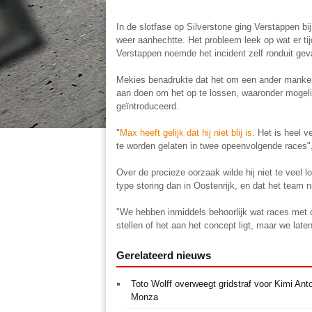
In de slotfase op Silverstone ging Verstappen bij 
weer aanhechtte. Het probleem leek op wat er ti
Verstappen noemde het incident zelf ronduit geva
Mekies benadrukte dat het om een ander mankem
aan doen om het op te lossen, waaronder mogelij
geïntroduceerd.
"
Max heeft gelijk dat hij niet blij is
. Het is heel 
te worden gelaten in twee opeenvolgende races"
Over de precieze oorzaak wilde hij niet te veel 
type storing dan in Oostenrijk, en dat het team n
"We hebben inmiddels behoorlijk wat races met d
stellen of het aan het concept ligt, maar we la
Gerelateerd nieuws
Toto Wolff overweegt gridstraf voor Kimi Anton
Monza