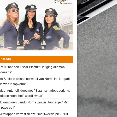
PULAIR
ipt uit handen Oscar Piastri: “Het ging allemaal
fwaarts”
a Stella in extase na winst van Norris in Hongarije:
do was in topvorm”
ider Antonelli doet met P3 aan schadebeperking:
de seizoenshelft wordt zwaar"
dkampioen Lando Norris wint in Hongarije: “Mijn
 pace ooit”
erstappen verrast zichzelf met tweede plek: "Dit