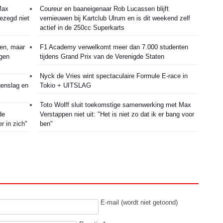
Max
Coureur en baaneigenaar Rob Lucassen blijft
gezegd niet
vernieuwen bij Kartclub Ulrum en is dit weekend zelf
actief in de 250cc Superkarts
pen, maar
F1 Academy verwelkomt meer dan 7.000 studenten
ngen
tijdens Grand Prix van de Verenigde Staten
Nyck de Vries wint spectaculaire Formule E-race in
genslag en
Tokio + UITSLAG
Toto Wolff sluit toekomstige samenwerking met Max
de
Verstappen niet uit: "Het is niet zo dat ik er bang voor
r in zich"
ben"
E-mail (wordt niet getoond)