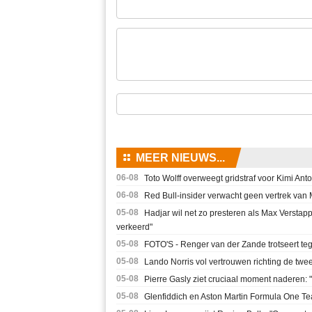
⚏
MEER NIEUWS...
06-08
Toto Wolff overweegt gridstraf voor Kimi Ant
06-08
Red Bull-insider verwacht geen vertrek van Ma
05-08
Hadjar wil net zo presteren als Max Verstapp
verkeerd"
05-08
FOTO'S - Renger van der Zande trotseert te
05-08
Lando Norris vol vertrouwen richting de twe
05-08
Pierre Gasly ziet cruciaal moment naderen: 
05-08
Glenfiddich en Aston Martin Formula One Tea