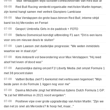
08-08
´Max Verstappen wijst lucratief contractvoorstel van Red Bull af´
08-08
Red Bull Racing versterkt organisatie met Aston Martin-topman;
zijn komst hangt samen met vertrek Gianpiero Lambiase
08-08
Max Verstappen de grote baas binnen Red Bull; interne strijd
barst los bij Mercedes en Ferrari
07-08
Gespot: Umbrella Girls in de paddock + FOTO
07-08
Stefano Domenicali kondigt uitbreiding F1 aan: "Dit is een kans
voor ons om nieuwe deals te sluiten"
07-08
Liam Lawson ziet duidelijke progressie: "We weten inmiddels
waartoe we in staat zijn"
07-08
Kimi Antonelli vol bewondering voor Max Verstappen: "Hij reed
alsof het leven of dood was"
07-08
Aanzienlijke daling omzet F1! Liberty Media ziet omzet Formule 1
met 38 procent dalen
07-08
Valtteri Bottas ziet F1-toekomst met vertrouwen tegemoet: "Mijn
beste jaren in de Formule 1 liggen nog voor me"
07-08
Davina Michelle zingt het Wilhelmus tijdens Dutch Formula 1 GP:
“Ik zal het Wilhelmus in 2021 nooit vergeten":
07-08
Positieve vipe over grote upgradestap van Aston Martin: "Zijn we
dan net zo snel als Mercedes? Ik hoop het, maar..."