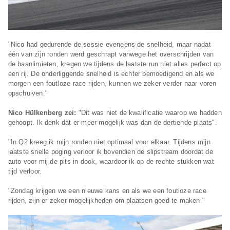
"Nico had gedurende de sessie eveneens de snelheid, maar nadat
één van zijn ronden werd geschrapt vanwege het overschrijden van
de baanlimieten, kregen we tijdens de laatste run niet alles perfect op
een rij. De onderliggende snelheid is echter bemoedigend en als we
morgen een foutloze race rijden, kunnen we zeker verder naar voren
opschuiven."
Nico Hülkenberg zei:
"Dit was niet de kwalificatie waarop we hadden
gehoopt. Ik denk dat er meer mogelijk was dan de dertiende plaats".
"In Q2 kreeg ik mijn ronden niet optimaal voor elkaar. Tijdens mijn
laatste snelle poging verloor ik bovendien de slipstream doordat de
auto voor mij de pits in dook, waardoor ik op de rechte stukken wat
tijd verloor.
"Zondag krijgen we een nieuwe kans en als we een foutloze race
rijden, zijn er zeker mogelijkheden om plaatsen goed te maken."