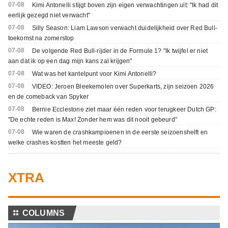
07-08
Kimi Antonelli stijgt boven zijn eigen verwachtingen uit: "Ik had dit
eerlijk gezegd niet verwacht"
07-08
Silly Season: Liam Lawson verwacht duidelijkheid over Red Bull-
toekomst na zomerstop
07-08
De volgende Red Bull-rijder in de Formule 1? "Ik twijfel er niet
aan dat ik op een dag mijn kans zal krijgen"
07-08
Wat was het kantelpunt voor Kimi Antonelli?
07-08
VIDEO: Jeroen Bleekemolen over Superkarts, zijn seizoen 2026
en de comeback van Spyker
07-08
Bernie Ecclestone ziet maar één reden voor terugkeer Dutch GP:
"De echte reden is Max! Zonder hem was dit nooit gebeurd"
07-08
Wie waren de crashkampioenen in de eerste seizoenshelft en
welke crashes kostten het meeste geld?
XTRA
⚏
COLUMNS