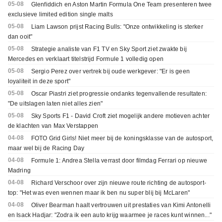
05-08
Glenfiddich en Aston Martin Formula One Team presenteren twee
exclusieve limited edition single malts
05-08
Liam Lawson prijst Racing Bulls: "Onze ontwikkeling is sterker
dan ooit"
05-08
Strategie analiste van F1 TV en Sky Sport ziet zwakte bij
Mercedes en verklaart titelstrijd Formule 1 volledig open
05-08
Sergio Perez over vertrek bij oude werkgever: "Er is geen
loyaliteit in deze sport"
05-08
Oscar Piastri ziet progressie ondanks tegenvallende resultaten:
"De uitslagen laten niet alles zien"
05-08
Sky Sports F1 - David Croft ziet mogelijk andere motieven achter
de klachten van Max Verstappen
04-08
FOTO Grid Girls! Niet meer bij de koningsklasse van de autosport,
maar wel bij de Racing Day
04-08
Formule 1: Andrea Stella verrast door filmdag Ferrari op nieuwe
Madring
04-08
Richard Verschoor over zijn nieuwe route richting de autosport-
top: "Het was even wennen maar ik ben nu super blij bij McLaren"
04-08
Oliver Bearman haalt vertrouwen uit prestaties van Kimi Antonelli
en Isack Hadjar: "Zodra ik een auto krijg waarmee je races kunt winnen..."