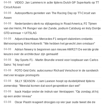
04-08
VIDEO: Jan Lammers in actie tijdens Dutch GP Superkarts op TT
Circuit Assen
04-08
Autosportfans genieten van The Racing Day op TT-Circuit van
Assen
04-08
Nederlanders sterk na slijtageslag in Road America; P2 Tijmen
van der Helm, P4 Renger van der Zande, podium Catsburg en Indy Dontje
GTD-winnaar + UITSLAG
04-08
Adjunct-teambaas Mercedes F1 weigert stalorders ondanks
titelvoorsprong Kimi Antonelli: "We hebben het gevecht zien omslaan"
04-08
Adrian Newey is begonnen aan nieuwe AMR27! De eerste grote
keuzes over de architectuur zijn gemaakt!
04-08
Sky Sports F1 - Martin Brundle vreest voor loopbaan van Carlos
Sainz: 'hij loopt vast'
03-08
FOTO Grid Girls: autocoureur Richard Verschoor in de sandwich
met vier knappe promogirls
03-08
SILLY SEASON - Liam Lawson hoopt op duidelijkheid tijdens
zomerstop: "Meestal komen dat soort gesprekken dan wel"
03-08
Isack Hadjar onder de indruk van Verstappen: "Op zondag zit hij
op een ander niveau"
03-08
Oscar Piastri reageert droogjes op vier jaar oude tweet die de