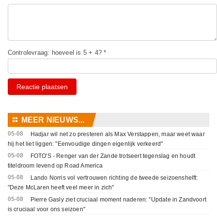
Controlevraag: hoeveel is 5 + 4? *
Reactie plaatsen
⚏
MEER NIEUWS...
05-08
Hadjar wil net zo presteren als Max Verstappen, maar weet waar
hij het liet liggen: "Eenvoudige dingen eigenlijk verkeerd"
05-08
FOTO'S - Renger van der Zande trotseert tegenslag en houdt
titeldroom levend op Road America
05-08
Lando Norris vol vertrouwen richting de tweede seizoenshelft:
"Deze McLaren heeft veel meer in zich"
05-08
Pierre Gasly ziet cruciaal moment naderen: "Update in Zandvoort
is cruciaal voor ons seizoen"