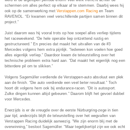
schermen om alles perfect op elkaar af te stemmen. Daarbij wees hij
ook op de samenwerking met
Verstappen.com Racing
en Team
RAVENOL. “Er kwamen veel verschillende partijen samen binnen dit
project.”
Juist daarom was hij vooral trots op hoe soepel alles verliep tijdens
het raceweekend. “De hele operatie liep ontzettend rustig en
gestructureerd.” En precies dat maakt het uitvallen van de #3
Mercedes volgens hem extra pijnlijk. “Iedereen kon voelen hoe goed
alles eigenlijk verliep.” Daardoor kwam de teleurstelling over het
technische probleem extra hard aan. “Dat maakt het eigenlijk nog een
bitterdere pil om te slikken.”
Volgens Sagemüller verdiende de Verstappen-auto absoluut een plek
aan de finish. “Die auto verdiende een veel beter resultaat.” Toch
hoort dit volgens hem ook bij endurance-racen. “Dit is autosport.
Zulke dingen kunnen altijd gebeuren.” Daarom blijft het gevoel dubbel
voor Mercedes.
Enerzijds is er de vreugde over de eerste Nürburgring-zege in tien
jaar tijd, anderzijds blijft de teleurstelling over het wegvallen van
Verstappen Racing duidelijk aanwezig. “We zijn enorm blij met de
overwinning,” besloot Sagemüller. “Maar tegelijkertijd zijn we ook echt