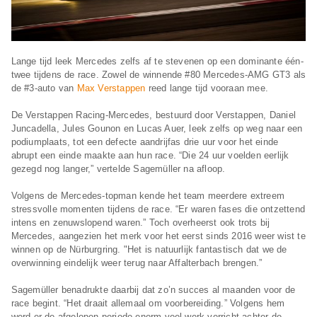
Lange tijd leek Mercedes zelfs af te stevenen op een dominante één-
twee tijdens de race. Zowel de winnende #80 Mercedes-AMG GT3 als
de #3-auto van
Max Verstappen
reed lange tijd vooraan mee.
De Verstappen Racing-Mercedes, bestuurd door Verstappen, Daniel
Juncadella, Jules Gounon en Lucas Auer, leek zelfs op weg naar een
podiumplaats, tot een defecte aandrijfas drie uur voor het einde
abrupt een einde maakte aan hun race. “Die 24 uur voelden eerlijk
gezegd nog langer,” vertelde Sagemüller na afloop.
Volgens de Mercedes-topman kende het team meerdere extreem
stressvolle momenten tijdens de race. “Er waren fases die ontzettend
intens en zenuwslopend waren.” Toch overheerst ook trots bij
Mercedes, aangezien het merk voor het eerst sinds 2016 weer wist te
winnen op de Nürburgring. "Het is natuurlijk fantastisch dat we de
overwinning eindelijk weer terug naar Affalterbach brengen.”
Sagemüller benadrukte daarbij dat zo’n succes al maanden voor de
race begint. “Het draait allemaal om voorbereiding.” Volgens hem
werd er de afgelopen periode enorm veel werk verricht achter de