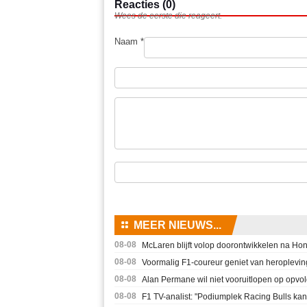
Reacties (0)
Wees de eerste die reageert.
Naam *
⚏
MEER NIEUWS...
08-08
McLaren blijft volop doorontwikkelen na Ho
08-08
Voormalig F1-coureur geniet van heropleving
08-08
Alan Permane wil niet vooruitlopen op opvo
08-08
F1 TV-analist: "Podiumplek Racing Bulls ka