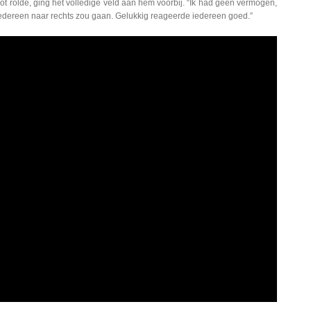
spot rolde, ging het volledige veld aan hem voorbij. “Ik had geen vermogen,
t iedereen naar rechts zou gaan. Gelukkig reageerde iedereen goed.”