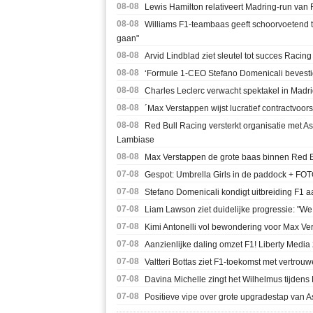
08-08
Lewis Hamilton relativeert Madring-run van F
08-08
Williams F1-teambaas geeft schoorvoetend t
gaan"
08-08
Arvid Lindblad ziet sleutel tot succes Racin
08-08
‘Formule 1-CEO Stefano Domenicali bevesti
08-08
Charles Leclerc verwacht spektakel in Madr
08-08
´Max Verstappen wijst lucratief contractvoors
08-08
Red Bull Racing versterkt organisatie met A
Lambiase
08-08
Max Verstappen de grote baas binnen Red Bull
07-08
Gespot: Umbrella Girls in de paddock + FO
07-08
Stefano Domenicali kondigt uitbreiding F1 aa
07-08
Liam Lawson ziet duidelijke progressie: "We
07-08
Kimi Antonelli vol bewondering voor Max Ver
07-08
Aanzienlijke daling omzet F1! Liberty Media
07-08
Valtteri Bottas ziet F1-toekomst met vertrou
07-08
Davina Michelle zingt het Wilhelmus tijdens 
07-08
Positieve vipe over grote upgradestap van As