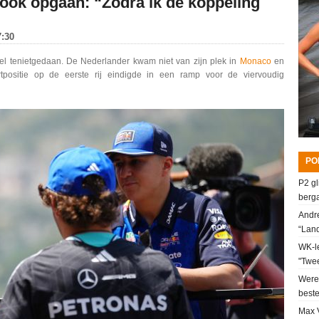
rook opgaan: “Zodra ik de koppeling
7:30
l tenietgedaan. De Nederlander kwam niet van zijn plek in
Monaco
en
rtpositie op de eerste rij eindigde in een ramp voor de viervoudig
PO
P2 gl
berga
Andre
“Lan
WK-le
"Twee
Werel
beste
Max V