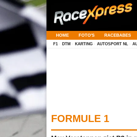
HOME
FOTO'S
RACEBABES
F1
DTM
KARTING
AUTOSPORT NL
A
FORMULE 1