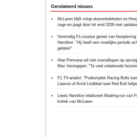
Gerelateerd nieuws
McLaren blijft volop doorontwikkelen na Hon
zege en jaagt door tot eind 2026 met update
Voormalig F1-coureur geniet van heropleving
Hamilton: "Hij heeft een moeilijke periode ac
gelaten"
Alan Permane wil niet vooruitlopen op opvol
Max Verstappen: "Te veel onbekende factore
F1 TV-analist: "Podiumplek Racing Bulls ka
Lawson of Arvid Lindblad naar Red Bull help
Lewis Hamilton relativeert Madring-run van Fe
kritiek van McLaren