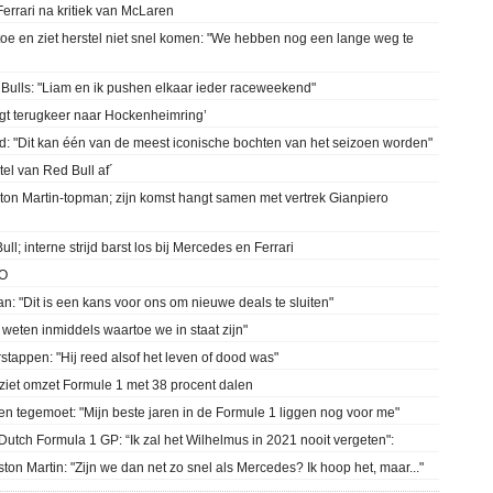
errari na kritiek van McLaren
oe en ziet herstel niet snel komen: "We hebben nog een lange weg te
g Bulls: "Liam en ik pushen elkaar ieder raceweekend"
gt terugkeer naar Hockenheimring’
id: "Dit kan één van de meest iconische bochten van het seizoen worden"
tel van Red Bull af´
ston Martin-topman; zijn komst hangt samen met vertrek Gianpiero
; interne strijd barst los bij Mercedes en Ferrari
TO
n: "Dit is een kans voor ons om nieuwe deals te sluiten"
 weten inmiddels waartoe we in staat zijn"
stappen: "Hij reed alsof het leven of dood was"
 ziet omzet Formule 1 met 38 procent dalen
wen tegemoet: "Mijn beste jaren in de Formule 1 liggen nog voor me"
Dutch Formula 1 GP: “Ik zal het Wilhelmus in 2021 nooit vergeten":
ton Martin: "Zijn we dan net zo snel als Mercedes? Ik hoop het, maar..."