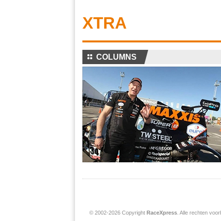
XTRA
⚏
COLUMNS
© 2002-2026 Copyright
RaceXpress
. Alle rechten vo