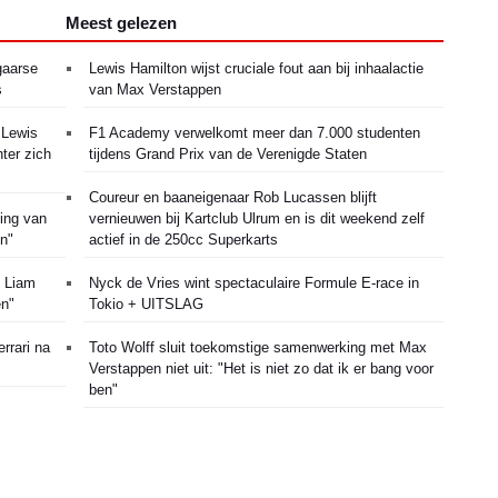
Meest gelezen
gaarse
Lewis Hamilton wijst cruciale fout aan bij inhaalactie
s
van Max Verstappen
 Lewis
F1 Academy verwelkomt meer dan 7.000 studenten
hter zich
tijdens Grand Prix van de Verenigde Staten
Coureur en baaneigenaar Rob Lucassen blijft
ging van
vernieuwen bij Kartclub Ulrum en is dit weekend zelf
n"
actief in de 250cc Superkarts
n Liam
Nyck de Vries wint spectaculaire Formule E-race in
en"
Tokio + UITSLAG
rrari na
Toto Wolff sluit toekomstige samenwerking met Max
Verstappen niet uit: "Het is niet zo dat ik er bang voor
ben"