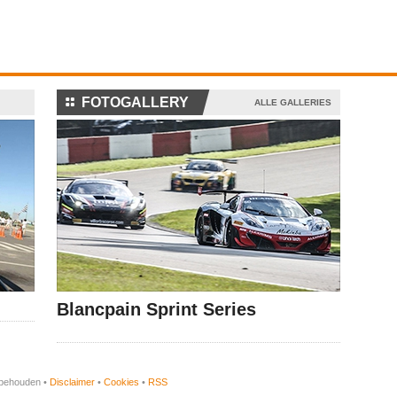
⚏
FOTOGALLERY
ALLE GALLERIES
Blancpain Sprint Series
orbehouden •
Disclaimer
•
Cookies
•
RSS