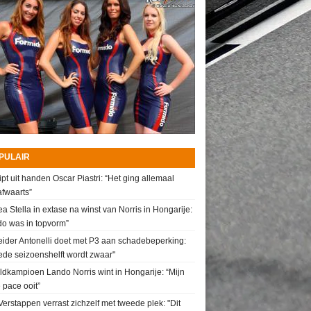
PULAIR
ipt uit handen Oscar Piastri: “Het ging allemaal
fwaarts”
a Stella in extase na winst van Norris in Hongarije:
do was in topvorm”
ider Antonelli doet met P3 aan schadebeperking:
de seizoenshelft wordt zwaar"
dkampioen Lando Norris wint in Hongarije: “Mijn
 pace ooit”
erstappen verrast zichzelf met tweede plek: "Dit