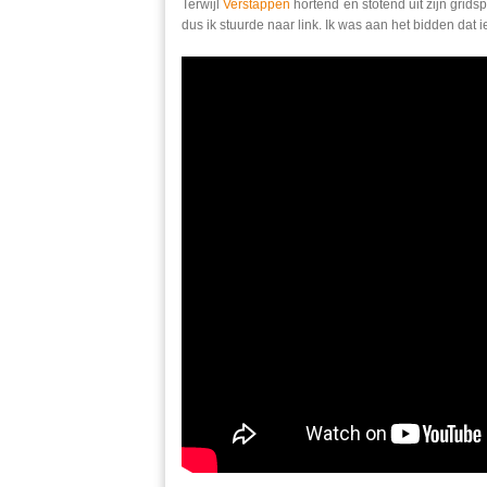
Terwijl
Verstappen
hortend en stotend uit zijn grid
dus ik stuurde naar link. Ik was aan het bidden da