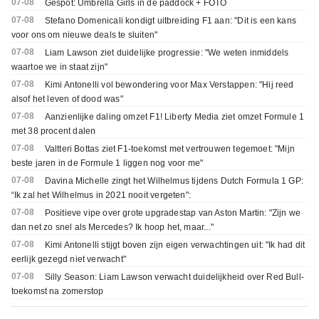
07-08
Gespot: Umbrella Girls in de paddock + FOTO
07-08
Stefano Domenicali kondigt uitbreiding F1 aan: "Dit is een kans
voor ons om nieuwe deals te sluiten"
07-08
Liam Lawson ziet duidelijke progressie: "We weten inmiddels
waartoe we in staat zijn"
07-08
Kimi Antonelli vol bewondering voor Max Verstappen: "Hij reed
alsof het leven of dood was"
07-08
Aanzienlijke daling omzet F1! Liberty Media ziet omzet Formule 1
met 38 procent dalen
07-08
Valtteri Bottas ziet F1-toekomst met vertrouwen tegemoet: "Mijn
beste jaren in de Formule 1 liggen nog voor me"
07-08
Davina Michelle zingt het Wilhelmus tijdens Dutch Formula 1 GP:
“Ik zal het Wilhelmus in 2021 nooit vergeten":
07-08
Positieve vipe over grote upgradestap van Aston Martin: "Zijn we
dan net zo snel als Mercedes? Ik hoop het, maar..."
07-08
Kimi Antonelli stijgt boven zijn eigen verwachtingen uit: "Ik had dit
eerlijk gezegd niet verwacht"
07-08
Silly Season: Liam Lawson verwacht duidelijkheid over Red Bull-
toekomst na zomerstop