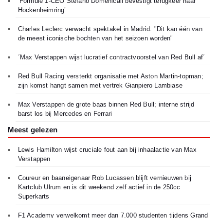
‘Formule 1-CEO Stefano Domenicali bevestigt terugkeer naar
Hockenheimring’
Charles Leclerc verwacht spektakel in Madrid: "Dit kan één van
de meest iconische bochten van het seizoen worden"
´Max Verstappen wijst lucratief contractvoorstel van Red Bull af´
Red Bull Racing versterkt organisatie met Aston Martin-topman;
zijn komst hangt samen met vertrek Gianpiero Lambiase
Max Verstappen de grote baas binnen Red Bull; interne strijd
barst los bij Mercedes en Ferrari
Meest gelezen
Lewis Hamilton wijst cruciale fout aan bij inhaalactie van Max
Verstappen
Coureur en baaneigenaar Rob Lucassen blijft vernieuwen bij
Kartclub Ulrum en is dit weekend zelf actief in de 250cc
Superkarts
F1 Academy verwelkomt meer dan 7.000 studenten tijdens Grand