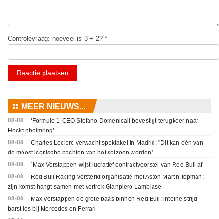
Controlevraag: hoeveel is 3 + 2? *
Reactie plaatsen
⚏
MEER NIEUWS...
08-08
‘Formule 1-CEO Stefano Domenicali bevestigt terugkeer naar
Hockenheimring’
08-08
Charles Leclerc verwacht spektakel in Madrid: "Dit kan één van
de meest iconische bochten van het seizoen worden"
08-08
´Max Verstappen wijst lucratief contractvoorstel van Red Bull af´
08-08
Red Bull Racing versterkt organisatie met Aston Martin-topman;
zijn komst hangt samen met vertrek Gianpiero Lambiase
08-08
Max Verstappen de grote baas binnen Red Bull; interne strijd
barst los bij Mercedes en Ferrari