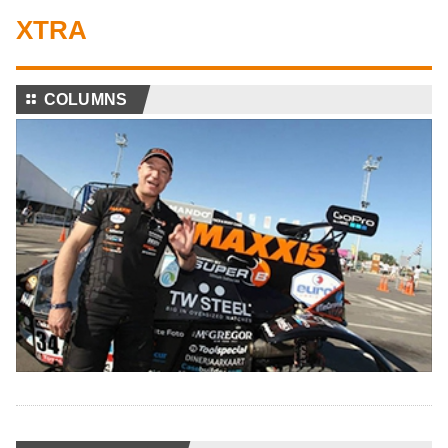
XTRA
⚏
COLUMNS