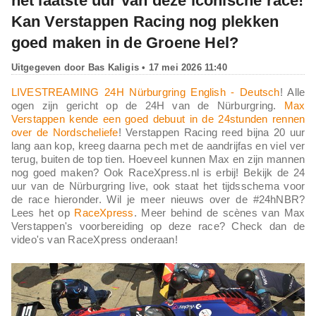
het laatste uur van deze iconische race!
Kan Verstappen Racing nog plekken
goed maken in de Groene Hel?
Uitgegeven door
Bas Kaligis
• 17 mei 2026 11:40
LIVESTREAMING 24H Nürburgring English - Deutsch
! Alle
ogen zijn gericht op de 24H van de Nürburgring.
Max
Verstappen kende een goed debuut in de 24stunden rennen
over de Nordscheliefe
! Verstappen Racing reed bijna 20 uur
lang aan kop, kreeg daarna pech met de aandrijfas en viel ver
terug, buiten de top tien. Hoeveel kunnen Max en zijn mannen
nog goed maken? Ook RaceXpress.nl is erbij! Bekijk de 24
uur van de Nürburgring live, ook staat het tijdsschema voor
de race hieronder. Wil je meer nieuws over de #24hNBR?
Lees het op
RaceXpress
. Meer behind de scènes van Max
Verstappen's voorbereiding op deze race? Check dan de
video's van RaceXpress onderaan!