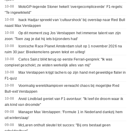
10-08
MotoGP-legende Stoner hekelt ‘overgecompliceerde’ F1-regels:
“Te ingewikkeld”
10-08
Isack Hadjar spreekt van 'cultuurshock' bij overstap naar Red Bull
naast Max Verstappen
10-08
Op dit moment zag Jos Verstappen het immense talent van zijn
zoon: 'Toen zag je dat hij iets bijzonders had'
10-08
Iconische Race Planet Amsterdam sluit op 1 november 2026 na
ruim 30 jaar: Bleekemolens geven tekst en uitleg!
10-08
Carlos Sainz blikt terug op eerste Ferrari-gesprek: "Ik was
compleet geschokt, ze wisten werkelijk alles van mij"
10-08
Max Verstappen krijgt lachers op zijn hand met geweldige flater in
F1-quiz
10-08
Voormalig wereldkampioen verwacht chaos bij mogelijke Red
Bull-exit Verstappen
10-08
Arvid Lindblad geniet van F1-avontuur: "Ik leef de droom waar ik
als kind van droomde"
09-08
Manager Max Verstappen: 'Formule 1 in Nederland dankzij hem
uit winterslaap'
09-08
McLaren onthult sleutel tot succes: "Bij ons bestaat geen
schuldcultuur"