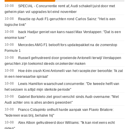
10-08
SPECIAL - Concurrentie remt af, Audi schakelt juist door met
geheim plan vol upgrades tot eind november
10-08
Reactie op Audi F1-geruchten rond Carlos Sainz: "Het is een
logische link"
10-08
Isack Hadjar geniet van kans naast Max Verstappen: "Dat is een
enorme luxe"
10-08
Mercedes AMG F1 belooft fors updatepakket na de zomerstop
Formule 1
10-08
Russell gefrustreerd door groeiende Antonelli terwijl Verstappen
geruchten zijn toekomst steeds onzekerder maken
10-08
Hoe één crash Kimi Antonelli van het raceplezier beroofde: 'Ik zat
in een neerwaartse spiraal'
10-08
Lewis Hamilton waarschuwt concurrentie: "De tweede helft van
het seizoen is altijd mijn sterkste periode"
10-08
Gabriel Bortoleto ziet groot verschil sinds Audi-overname: "Met
Audi achter ons is alles anders geworden"
10-08
Franco Colapinto onthult harde aanpak van Flavio Briatore:
"Iedereen was blij, behalve hij"
10-08
Alex Albon gefrustreerd door Williams: "Ik kan niet eens echt
rijden"