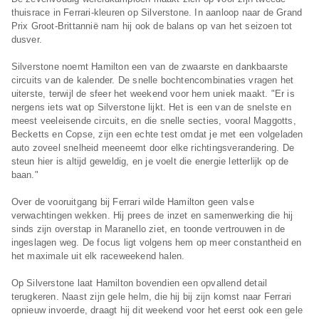
thuisrace in Ferrari-kleuren op Silverstone. In aanloop naar de Grand
Prix Groot-Brittannië nam hij ook de balans op van het seizoen tot
dusver.
Silverstone noemt Hamilton een van de zwaarste en dankbaarste
circuits van de kalender. De snelle bochtencombinaties vragen het
uiterste, terwijl de sfeer het weekend voor hem uniek maakt. "Er is
nergens iets wat op Silverstone lijkt. Het is een van de snelste en
meest veeleisende circuits, en die snelle secties, vooral Maggotts,
Becketts en Copse, zijn een echte test omdat je met een volgeladen
auto zoveel snelheid meeneemt door elke richtingsverandering. De
steun hier is altijd geweldig, en je voelt die energie letterlijk op de
baan."
Over de vooruitgang bij Ferrari wilde Hamilton geen valse
verwachtingen wekken. Hij prees de inzet en samenwerking die hij
sinds zijn overstap in Maranello ziet, en toonde vertrouwen in de
ingeslagen weg. De focus ligt volgens hem op meer constantheid en
het maximale uit elk raceweekend halen.
Op Silverstone laat Hamilton bovendien een opvallend detail
terugkeren. Naast zijn gele helm, die hij bij zijn komst naar Ferrari
opnieuw invoerde, draagt hij dit weekend voor het eerst ook een gele