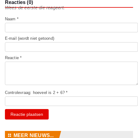
Reacties (0)
Wees de eerste die reageert.
Naam *
E-mail (wordt niet getoond)
Reactie *
Controlevraag: hoeveel is 2 + 6? *
Reactie plaatsen
⚏
MEER NIEUWS...