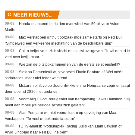
⚏
MEER NIEUWS...
09-08
Honda nuanceert berichten over winst van 50 pk voor Aston
Martin
09-08
Max Verstappen onthult oorzaak moeizame starts bij Red Bull:
"Simpelweg een verkeerde inschatting van de beschikbare grip"
09-08
Collin Veijer voelt zich slecht en moest overgeven: "Ik wil er niet te
veel over kwijt, maar..."
09-08
Wie zijn de pitstopkampioenen van de eerste seizoenshelft?
08-08
Stefano Domenicali wijst voorstel Flavio Briatore af: Wel méér
sprintraces, maar niet ieder weekend
08-08
McLaren blijft volop doorontwikkelen na Hongaarse zege en jaagt
door tot eind 2026 met updates
08-08
Voormalig F1-coureur geniet van heropleving Lewis Hamilton: "Hij
heeft een moeilijke periode achter zich gelaten"
08-08
Alan Permane wil niet vooruitlopen op opvolging van Max
Verstappen: "Te veel onbekende factoren"
08-08
F1 TV-analist: "Podiumplek Racing Bulls kan Liam Lawson of
Arvid Lindblad naar Red Bull helpen"