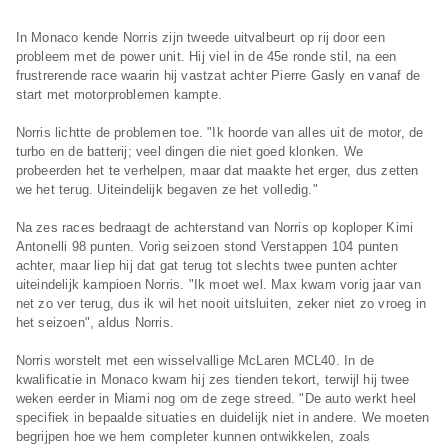
In Monaco kende Norris zijn tweede uitvalbeurt op rij door een
probleem met de power unit. Hij viel in de 45e ronde stil, na een
frustrerende race waarin hij vastzat achter Pierre Gasly en vanaf de
start met motorproblemen kampte.
Norris lichtte de problemen toe. "Ik hoorde van alles uit de motor, de
turbo en de batterij; veel dingen die niet goed klonken. We
probeerden het te verhelpen, maar dat maakte het erger, dus zetten
we het terug. Uiteindelijk begaven ze het volledig."
Na zes races bedraagt de achterstand van Norris op koploper Kimi
Antonelli 98 punten. Vorig seizoen stond Verstappen 104 punten
achter, maar liep hij dat gat terug tot slechts twee punten achter
uiteindelijk kampioen Norris. "Ik moet wel. Max kwam vorig jaar van
net zo ver terug, dus ik wil het nooit uitsluiten, zeker niet zo vroeg in
het seizoen", aldus Norris.
Norris worstelt met een wisselvallige McLaren MCL40. In de
kwalificatie in Monaco kwam hij zes tienden tekort, terwijl hij twee
weken eerder in Miami nog om de zege streed. "De auto werkt heel
specifiek in bepaalde situaties en duidelijk niet in andere. We moeten
begrijpen hoe we hem completer kunnen ontwikkelen, zoals