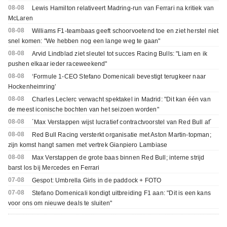
08-08
Lewis Hamilton relativeert Madring-run van Ferrari na kritiek van
McLaren
08-08
Williams F1-teambaas geeft schoorvoetend toe en ziet herstel niet
snel komen: "We hebben nog een lange weg te gaan"
08-08
Arvid Lindblad ziet sleutel tot succes Racing Bulls: "Liam en ik
pushen elkaar ieder raceweekend"
08-08
‘Formule 1-CEO Stefano Domenicali bevestigt terugkeer naar
Hockenheimring’
08-08
Charles Leclerc verwacht spektakel in Madrid: "Dit kan één van
de meest iconische bochten van het seizoen worden"
08-08
´Max Verstappen wijst lucratief contractvoorstel van Red Bull af´
08-08
Red Bull Racing versterkt organisatie met Aston Martin-topman;
zijn komst hangt samen met vertrek Gianpiero Lambiase
08-08
Max Verstappen de grote baas binnen Red Bull; interne strijd
barst los bij Mercedes en Ferrari
07-08
Gespot: Umbrella Girls in de paddock + FOTO
07-08
Stefano Domenicali kondigt uitbreiding F1 aan: "Dit is een kans
voor ons om nieuwe deals te sluiten"