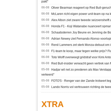
pakt"
06-08
Oliver Bearman reageert op Red Bull-gerucht
06-08
McLaren richt eigen power unit-team op na
06-08
Alex Albon ziet zware tweede seizoenshelft 
06-08
Honda F1 - Koji Watanabe nuanceert opmars 
06-08
Schaatssterren Joy Beune en Jenning de Bo
06-08
Adrian Newey ziet Fernando Alonso voorlopig 
06-08
René Lammers zet sterk Monza-debuut om i
06-08
F1-team te koop, maar tegen welke prijs? Fla
06-08
Toto Wolff overweegt gridstraf voor Kimi Ant
06-08
Red Bull-insider verwacht geen vertrek van Ma
05-08
Hadjar wil net zo presteren als Max Verstapp
verkeerd"
05-08
FOTO'S - Renger van der Zande trotseert te
05-08
Lando Norris vol vertrouwen richting de twe
XTRA