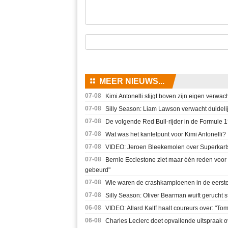
⚏
MEER NIEUWS...
07-08
Kimi Antonelli stijgt boven zijn eigen verwach
07-08
Silly Season: Liam Lawson verwacht duideli
07-08
De volgende Red Bull-rijder in de Formule 1? 
07-08
Wat was het kantelpunt voor Kimi Antonelli?
07-08
VIDEO: Jeroen Bleekemolen over Superkarts
07-08
Bernie Ecclestone ziet maar één reden voor
gebeurd"
07-08
Wie waren de crashkampioenen in de eerste 
07-08
Silly Season: Oliver Bearman wuift gerucht 
06-08
VIDEO: Allard Kalff haalt coureurs over: "To
06-08
Charles Leclerc doet opvallende uitspraak over 