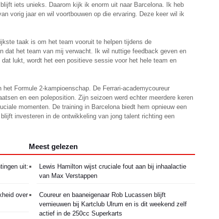
jft iets unieks. Daarom kijk ik enorm uit naar Barcelona. Ik heb
n vorig jaar en wil voortbouwen op die ervaring. Deze keer wil ik
rijkste taak is om het team vooruit te helpen tijdens de
en dat het team van mij verwacht. Ik wil nuttige feedback geven en
dat lukt, wordt het een positieve sessie voor het hele team en
n het Formule 2-kampioenschap. De Ferrari-academycoureur
aatsen en een poleposition. Zijn seizoen werd echter meerdere keren
uciale momenten. De training in Barcelona biedt hem opnieuw een
t blijft investeren in de ontwikkeling van jong talent richting een
Meest gelezen
tingen uit:
Lewis Hamilton wijst cruciale fout aan bij inhaalactie
van Max Verstappen
kheid over
Coureur en baaneigenaar Rob Lucassen blijft
vernieuwen bij Kartclub Ulrum en is dit weekend zelf
actief in de 250cc Superkarts