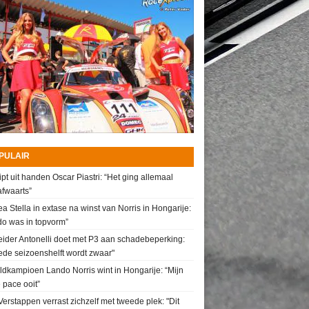
PULAIR
ipt uit handen Oscar Piastri: “Het ging allemaal
fwaarts”
a Stella in extase na winst van Norris in Hongarije:
do was in topvorm”
ider Antonelli doet met P3 aan schadebeperking:
de seizoenshelft wordt zwaar"
dkampioen Lando Norris wint in Hongarije: “Mijn
 pace ooit”
erstappen verrast zichzelf met tweede plek: "Dit