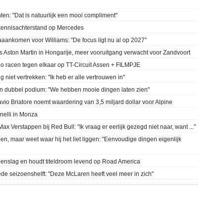
en: "Dat is natuurlijk een mooi compliment"
 kennisachterstand op Mercedes
aaankomen voor Williams: "De focus ligt nu al op 2027"
Aston Martin in Hongarije, meer vooruitgang verwacht voor Zandvoort
o racen tegen elkaar op TT-Circuit Assen + FILMPJE
niet vertrekken: "Ik heb er alle vertrouwen in"
n dubbel podium: "We hebben mooie dingen laten zien"
vio Briatore noemt waardering van 3,5 miljard dollar voor Alpine
onelli in Monza
x Verstappen bij Red Bull: "Ik vraag er eerlijk gezegd niet naar, want ..."
en, maar weet waar hij het liet liggen: "Eenvoudige dingen eigenlijk
genslag en houdt titeldroom levend op Road America
ede seizoenshelft: "Deze McLaren heeft veel meer in zich"