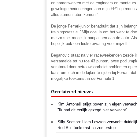
en samenwerken met de engineers en monteurs bli
geweldige herinneringen aan mijn FP1-optreden va
alles samen laten komen."
De jonge Ferrari-junior benadrukt dat zijn belang
trainingssessie. "Mijn doel is om het werk te do
me zo snel mogelijk aanpassen aan de auto. Als 
hopelijk ook een leuke ervaring voor mijzelf."
Beganovic staat na vier raceweekenden zesde i
verzamelde tot nu toe 43 punten, twee podiumpl
verstoord door betrouwbaarheidsproblemen op cr
kans om zich in de kijker te rijden bij Ferrari, da
mogelijke toekomst in de Formule 1.
Gerelateerd nieuws
Kimi Antonelli stijgt boven zijn eigen verwach
"Ik had dit eerlijk gezegd niet verwacht"
Silly Season: Liam Lawson verwacht duidelij
Red Bull-toekomst na zomerstop