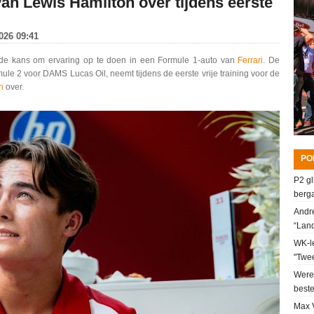
van Lewis Hamilton over tijdens eerste
2026 09:41
de kans om ervaring op te doen in een Formule 1-auto van
Ferrari
. De
le 2 voor DAMS Lucas Oil, neemt tijdens de eerste vrije training voor de
on
over.
PO
P2 gl
berga
Andre
“Lan
WK-le
"Twee
Werel
beste
Max V