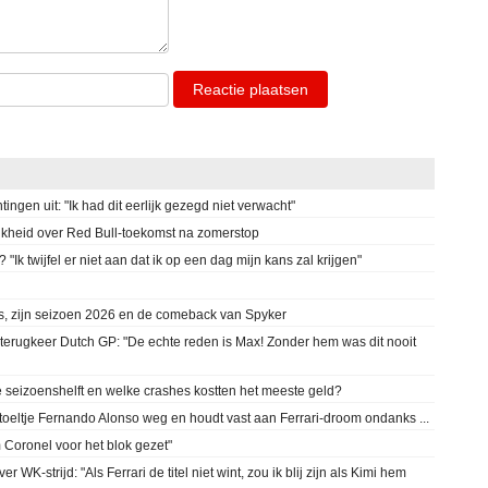
Reactie plaatsen
tingen uit: "Ik had dit eerlijk gezegd niet verwacht"
jkheid over Red Bull-toekomst na zomerstop
"Ik twijfel er niet aan dat ik op een dag mijn kans zal krijgen"
, zijn seizoen 2026 en de comeback van Spyker
 terugkeer Dutch GP: "De echte reden is Max! Zonder hem was dit nooit
seizoenshelft en welke crashes kostten het meeste geld?
stoeltje Fernando Alonso weg en houdt vast aan Ferrari-droom ondanks ...
m Coronel voor het blok gezet"
WK-strijd: "Als Ferrari de titel niet wint, zou ik blij zijn als Kimi hem