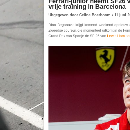
Ferrari-junior neemt SF26 
vrije training in Barcelona
Uitgegeven door
Celine Boerboom
• 11 juni 
Dino Beganovic krijgt komend weekend opnieuw 
Zweedse coureur, die momenteel uitkomt in de Formu
Grand Prix van Spanje de SF-26 van
Lewis Hamilt