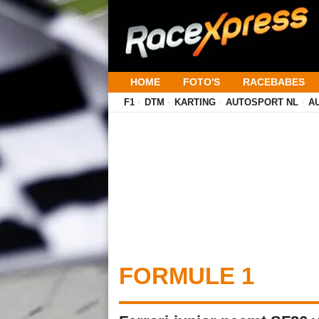
HOME
FOTO'S
RACEBABES
F1
DTM
KARTING
AUTOSPORT NL
A
FORMULE 1