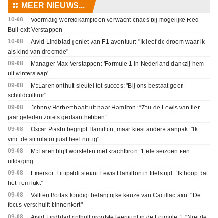
⚏
MEER NIEUWS...
10-08
Voormalig wereldkampioen verwacht chaos bij mogelijke Red
Bull-exit Verstappen
10-08
Arvid Lindblad geniet van F1-avontuur: "Ik leef de droom waar ik
als kind van droomde"
09-08
Manager Max Verstappen: 'Formule 1 in Nederland dankzij hem
uit winterslaap'
09-08
McLaren onthult sleutel tot succes: "Bij ons bestaat geen
schuldcultuur"
09-08
Johnny Herbert haalt uit naar Hamilton: “Zou de Lewis van tien
jaar geleden zoiets gedaan hebben”
09-08
Oscar Piastri begrijpt Hamilton, maar kiest andere aanpak: "Ik
vind de simulator juist heel nuttig"
09-08
McLaren blijft worstelen met krachtbron: 'Hele seizoen een
uitdaging
09-08
Emerson Fittipaldi steunt Lewis Hamilton in titelstrijd: “Ik hoop dat
het hem lukt”
09-08
Valtteri Bottas kondigt belangrijke keuze van Cadillac aan: "De
focus verschuift binnenkort"
09-08
Arvid Lindblad onthult grootste leerpunt in de Formule 1: "Niet de