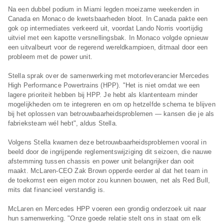
Na een dubbel podium in Miami legden moeizame weekenden in
Canada en Monaco de kwetsbaarheden bloot. In Canada pakte een
gok op intermediates verkeerd uit, voordat Lando Norris voortijdig
uitviel met een kapotte versnellingsbak. In Monaco volgde opnieuw
een uitvalbeurt voor de regerend wereldkampioen, ditmaal door een
probleem met de power unit.
Stella sprak over de samenwerking met motorleverancier Mercedes
High Performance Powertrains (HPP). "Het is niet omdat we een
lagere prioriteit hebben bij HPP. Je hebt als klantenteam minder
mogelijkheden om te integreren en om op hetzelfde schema te blijven
bij het oplossen van betrouwbaarheidsproblemen — kansen die je als
fabrieksteam wél hebt", aldus Stella.
Volgens Stella kwamen deze betrouwbaarheidsproblemen vooral in
beeld door de ingrijpende reglementswijziging dit seizoen, die nauwe
afstemming tussen chassis en power unit belangrijker dan ooit
maakt. McLaren-CEO Zak Brown opperde eerder al dat het team in
de toekomst een eigen motor zou kunnen bouwen, net als Red Bull,
mits dat financieel verstandig is.
McLaren en Mercedes HPP voeren een grondig onderzoek uit naar
hun samenwerking. "Onze goede relatie stelt ons in staat om elk