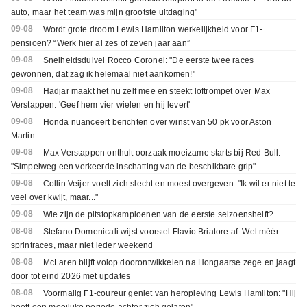
auto, maar het team was mijn grootste uitdaging"
09-08
Wordt grote droom Lewis Hamilton werkelijkheid voor F1-
pensioen? “Werk hier al zes of zeven jaar aan”
09-08
Snelheidsduivel Rocco Coronel: "De eerste twee races
gewonnen, dat zag ik helemaal niet aankomen!"
09-08
Hadjar maakt het nu zelf mee en steekt loftrompet over Max
Verstappen: 'Geef hem vier wielen en hij levert'
09-08
Honda nuanceert berichten over winst van 50 pk voor Aston
Martin
09-08
Max Verstappen onthult oorzaak moeizame starts bij Red Bull:
"Simpelweg een verkeerde inschatting van de beschikbare grip"
09-08
Collin Veijer voelt zich slecht en moest overgeven: "Ik wil er niet te
veel over kwijt, maar..."
09-08
Wie zijn de pitstopkampioenen van de eerste seizoenshelft?
08-08
Stefano Domenicali wijst voorstel Flavio Briatore af: Wel méér
sprintraces, maar niet ieder weekend
08-08
McLaren blijft volop doorontwikkelen na Hongaarse zege en jaagt
door tot eind 2026 met updates
08-08
Voormalig F1-coureur geniet van heropleving Lewis Hamilton: "Hij