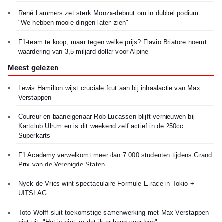
René Lammers zet sterk Monza-debuut om in dubbel podium:
"We hebben mooie dingen laten zien"
F1-team te koop, maar tegen welke prijs? Flavio Briatore noemt
waardering van 3,5 miljard dollar voor Alpine
Meest gelezen
Lewis Hamilton wijst cruciale fout aan bij inhaalactie van Max
Verstappen
Coureur en baaneigenaar Rob Lucassen blijft vernieuwen bij
Kartclub Ulrum en is dit weekend zelf actief in de 250cc
Superkarts
F1 Academy verwelkomt meer dan 7.000 studenten tijdens Grand
Prix van de Verenigde Staten
Nyck de Vries wint spectaculaire Formule E-race in Tokio +
UITSLAG
Toto Wolff sluit toekomstige samenwerking met Max Verstappen
niet uit: "Het is niet zo dat ik er bang voor ben"