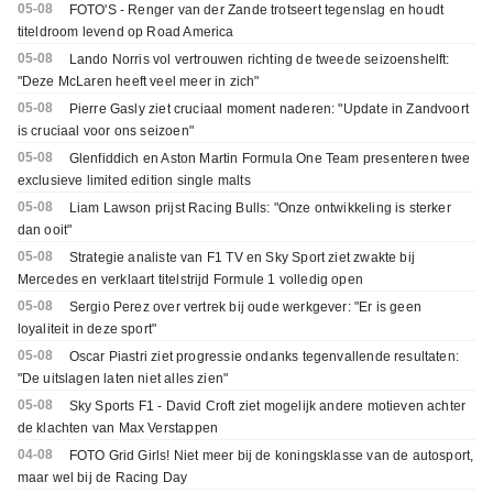
05-08
FOTO'S - Renger van der Zande trotseert tegenslag en houdt
titeldroom levend op Road America
05-08
Lando Norris vol vertrouwen richting de tweede seizoenshelft:
"Deze McLaren heeft veel meer in zich"
05-08
Pierre Gasly ziet cruciaal moment naderen: "Update in Zandvoort
is cruciaal voor ons seizoen"
05-08
Glenfiddich en Aston Martin Formula One Team presenteren twee
exclusieve limited edition single malts
05-08
Liam Lawson prijst Racing Bulls: "Onze ontwikkeling is sterker
dan ooit"
05-08
Strategie analiste van F1 TV en Sky Sport ziet zwakte bij
Mercedes en verklaart titelstrijd Formule 1 volledig open
05-08
Sergio Perez over vertrek bij oude werkgever: "Er is geen
loyaliteit in deze sport"
05-08
Oscar Piastri ziet progressie ondanks tegenvallende resultaten:
"De uitslagen laten niet alles zien"
05-08
Sky Sports F1 - David Croft ziet mogelijk andere motieven achter
de klachten van Max Verstappen
04-08
FOTO Grid Girls! Niet meer bij de koningsklasse van de autosport,
maar wel bij de Racing Day