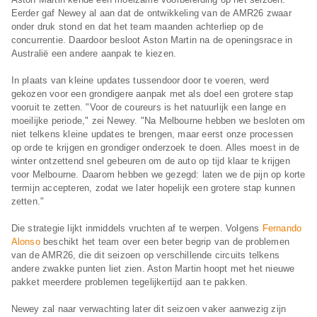
Eerder gaf Newey al aan dat de ontwikkeling van de AMR26 zwaar
onder druk stond en dat het team maanden achterliep op de
concurrentie. Daardoor besloot Aston Martin na de openingsrace in
Australië een andere aanpak te kiezen.
In plaats van kleine updates tussendoor door te voeren, werd
gekozen voor een grondigere aanpak met als doel een grotere stap
vooruit te zetten. "Voor de coureurs is het natuurlijk een lange en
moeilijke periode," zei Newey. "Na Melbourne hebben we besloten om
niet telkens kleine updates te brengen, maar eerst onze processen
op orde te krijgen en grondiger onderzoek te doen. Alles moest in de
winter ontzettend snel gebeuren om de auto op tijd klaar te krijgen
voor Melbourne. Daarom hebben we gezegd: laten we de pijn op korte
termijn accepteren, zodat we later hopelijk een grotere stap kunnen
zetten."
Die strategie lijkt inmiddels vruchten af te werpen. Volgens
Fernando
Alonso
beschikt het team over een beter begrip van de problemen
van de AMR26, die dit seizoen op verschillende circuits telkens
andere zwakke punten liet zien. Aston Martin hoopt met het nieuwe
pakket meerdere problemen tegelijkertijd aan te pakken.
Newey zal naar verwachting later dit seizoen vaker aanwezig zijn