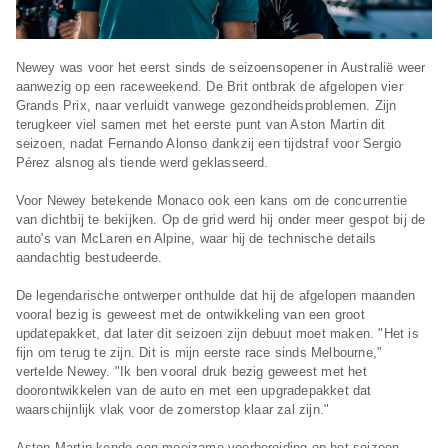
Newey was voor het eerst sinds de seizoensopener in Australië weer
aanwezig op een raceweekend. De Brit ontbrak de afgelopen vier
Grands Prix, naar verluidt vanwege gezondheidsproblemen. Zijn
terugkeer viel samen met het eerste punt van Aston Martin dit
seizoen, nadat Fernando Alonso dankzij een tijdstraf voor Sergio
Pérez alsnog als tiende werd geklasseerd.
Voor Newey betekende Monaco ook een kans om de concurrentie
van dichtbij te bekijken. Op de grid werd hij onder meer gespot bij de
auto's van McLaren en Alpine, waar hij de technische details
aandachtig bestudeerde.
De legendarische ontwerper onthulde dat hij de afgelopen maanden
vooral bezig is geweest met de ontwikkeling van een groot
updatepakket, dat later dit seizoen zijn debuut moet maken. "Het is
fijn om terug te zijn. Dit is mijn eerste race sinds Melbourne,"
vertelde Newey. "Ik ben vooral druk bezig geweest met het
doorontwikkelen van de auto en met een upgradepakket dat
waarschijnlijk vlak voor de zomerstop klaar zal zijn."
Aston Martin kende een moeizame voorbereiding op het seizoen.