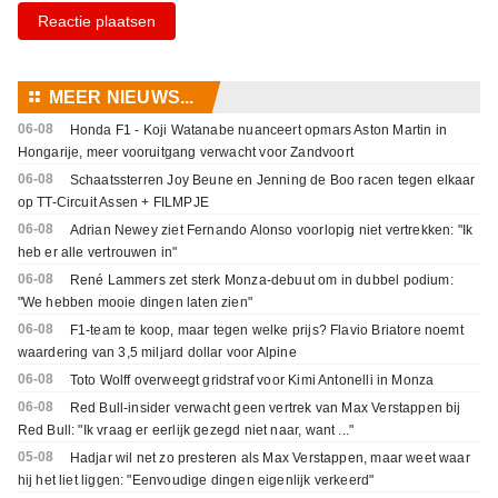
Reactie plaatsen
⚏
MEER NIEUWS...
06-08
Honda F1 - Koji Watanabe nuanceert opmars Aston Martin in
Hongarije, meer vooruitgang verwacht voor Zandvoort
06-08
Schaatssterren Joy Beune en Jenning de Boo racen tegen elkaar
op TT-Circuit Assen + FILMPJE
06-08
Adrian Newey ziet Fernando Alonso voorlopig niet vertrekken: "Ik
heb er alle vertrouwen in"
06-08
René Lammers zet sterk Monza-debuut om in dubbel podium:
"We hebben mooie dingen laten zien"
06-08
F1-team te koop, maar tegen welke prijs? Flavio Briatore noemt
waardering van 3,5 miljard dollar voor Alpine
06-08
Toto Wolff overweegt gridstraf voor Kimi Antonelli in Monza
06-08
Red Bull-insider verwacht geen vertrek van Max Verstappen bij
Red Bull: "Ik vraag er eerlijk gezegd niet naar, want ..."
05-08
Hadjar wil net zo presteren als Max Verstappen, maar weet waar
hij het liet liggen: "Eenvoudige dingen eigenlijk verkeerd"