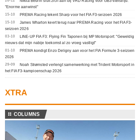
26-12
Nikita Bedrin sluit zich aan bij VRD Racing voor GB3-titelstrijd:
"Enorme aanwinst"
15-10
PREMA Racing tekent Sharp voor het FIA F3-seizoen 2026
15-10
James Wharton keert terug naar PREMA Racing voor het FIA F3-
seizoen 2026
03-10
LINE-UP FIA F3: Flying Fin Taponen bij MP Motorsport: "Geweldig
nieuws dat mijn nabije toekomst al zo vroeg vastligt"
01-10
PREMA kondigt Enzo Deligny aan voor het FIA Formule 3-seizoen
2026
29-09
Noah Strømsted verlengt samenwerking met Trident Motorsport in
het FIA F3-kampioenschap 2026
XTRA
⚏
COLUMNS