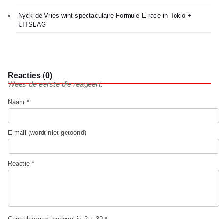
Nyck de Vries wint spectaculaire Formule E-race in Tokio +
UITSLAG
Reacties (0)
Wees de eerste die reageert.
Naam *
E-mail (wordt niet getoond)
Reactie *
Controlevraag: hoeveel is 2 + 3? *