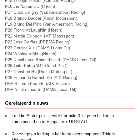
P15 Theophile Naël (Campos Racing)
P16 Jin Nakamura (Hitech)
P17 Enzo Deligny (Van Amersfoort Racing)
P18 Brando Badoer (Rodin Motorsport)
P19 Bruno Del Pino (Van Amersfoort Racing)
P20 Fionn McLaughlin (Hitech)
P21 Mattia Colnaghi (MP Motorsport)
P22 Jose Garfias (PREMA Racing)
P23 Gerrard Xie (DAMS Lucas Oil)
P24 Woohyun Shin (Hitech)
P25 Nandhavud Bhirombhakdi (DAMS Lucas Oil)
P26 Taito Kato (ART Grand Prix)
P27 Christian Ho (Rodin Motorsport)
P28 Fernando Barrichello (AIX Racing)
DNF Ricardo Escotto (AIX Racing)
DNF Nicola Lacorte (DAMS Lucas Oil)
Gerelateerd nieuws
Freddie Slater pakt eerste Formule 3-zege en leiding in
kampioenschap in Hongarije + UITSLAG
Racezege en leiding in het kampioenschap voor Trident
Motorsport