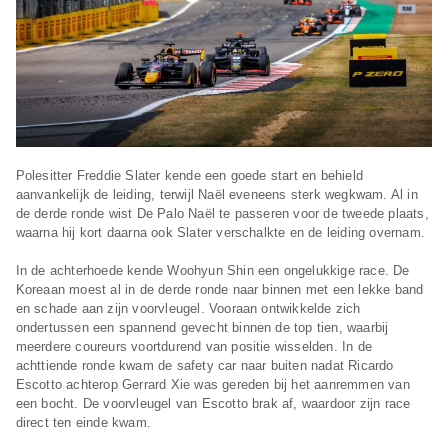
Polesitter Freddie Slater kende een goede start en behield
aanvankelijk de leiding, terwijl Naël eveneens sterk wegkwam. Al in
de derde ronde wist De Palo Naël te passeren voor de tweede plaats,
waarna hij kort daarna ook Slater verschalkte en de leiding overnam.
In de achterhoede kende Woohyun Shin een ongelukkige race. De
Koreaan moest al in de derde ronde naar binnen met een lekke band
en schade aan zijn voorvleugel. Vooraan ontwikkelde zich
ondertussen een spannend gevecht binnen de top tien, waarbij
meerdere coureurs voortdurend van positie wisselden. In de
achttiende ronde kwam de safety car naar buiten nadat Ricardo
Escotto achterop Gerrard Xie was gereden bij het aanremmen van
een bocht. De voorvleugel van Escotto brak af, waardoor zijn race
direct ten einde kwam.