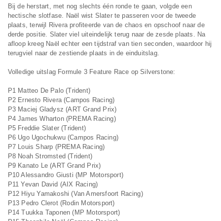
Bij de herstart, met nog slechts één ronde te gaan, volgde een
hectische slotfase. Naël wist Slater te passeren voor de tweede
plaats, terwijl Rivera profiteerde van de chaos en opschoof naar de
derde positie. Slater viel uiteindelijk terug naar de zesde plaats. Na
afloop kreeg Naël echter een tijdstraf van tien seconden, waardoor hij
terugviel naar de zestiende plaats in de einduitslag.
Volledige uitslag Formule 3 Feature Race op Silverstone:
P1 Matteo De Palo (Trident)
P2 Ernesto Rivera (Campos Racing)
P3 Maciej Gladysz (ART Grand Prix)
P4 James Wharton (PREMA Racing)
P5 Freddie Slater (Trident)
P6 Ugo Ugochukwu (Campos Racing)
P7 Louis Sharp (PREMA Racing)
P8 Noah Stromsted (Trident)
P9 Kanato Le (ART Grand Prix)
P10 Alessandro Giusti (MP Motorsport)
P11 Yevan David (AIX Racing)
P12 Hiyu Yamakoshi (Van Amersfoort Racing)
P13 Pedro Clerot (Rodin Motorsport)
P14 Tuukka Taponen (MP Motorsport)