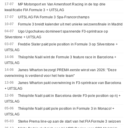
17-07
MP Motorsport en Van Amersfoort Racing in de top drie
kwalificatie FIA Formule 3 + UITSLAG
17-07
UITSLAG FIA Formule 3 Spa-Francorchamps
10-07
Formule 3 breidt kalender uit met unieke seizoensfinale in Madrid
04-07
Ugo Ugochukwu domineert spannende F3-sprintrace op
Silverstone + UITSLAG
03-07
Freddie Slater pakt pole position in Formule 3 op Silverstone +
UITSLAG
14-06
Théophile Naël wint de Formule 3 feature race in Barcelona +
UITSLAG
14-06
James Wharton bezorgt PREMA eerste winst van 2026: "Deze
overwinning is verdiend voor het hele team"
13-06
James Wharton pakt overwinning in F3-sprintrace van Barcelona
+ UITSLAG
12-06
Théophile Naël pakt in Barcelona derde F3-pole position op rij +
UITSLAG
05-06
Théophile Naël pakt pole position in Formule 3 in Monaco! +
UITSLAG
05-03
Sterke Prema line-up aan de start van het FIA Formule 3 seizoen