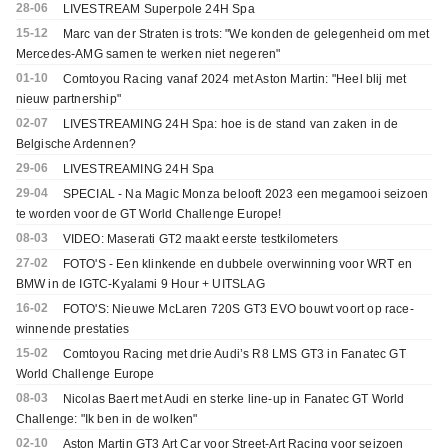
28-06
LIVESTREAM Superpole 24H Spa
15-12
Marc van der Straten is trots: "We konden de gelegenheid om met
Mercedes-AMG samen te werken niet negeren"
01-10
Comtoyou Racing vanaf 2024 met Aston Martin: "Heel blij met
nieuw partnership"
02-07
LIVESTREAMING 24H Spa: hoe is de stand van zaken in de
Belgische Ardennen?
29-06
LIVESTREAMING 24H Spa
29-04
SPECIAL - Na Magic Monza belooft 2023 een megamooi seizoen
te worden voor de GT World Challenge Europe!
08-03
VIDEO: Maserati GT2 maakt eerste testkilometers
27-02
FOTO'S - Een klinkende en dubbele overwinning voor WRT en
BMW in de IGTC-Kyalami 9 Hour + UITSLAG
16-02
FOTO'S: Nieuwe McLaren 720S GT3 EVO bouwt voort op race-
winnende prestaties
15-02
Comtoyou Racing met drie Audi’s R8 LMS GT3 in Fanatec GT
World Challenge Europe
08-03
Nicolas Baert met Audi en sterke line-up in Fanatec GT World
Challenge: "Ik ben in de wolken"
02-10
Aston Martin GT3 Art Car voor Street-Art Racing voor seizoen