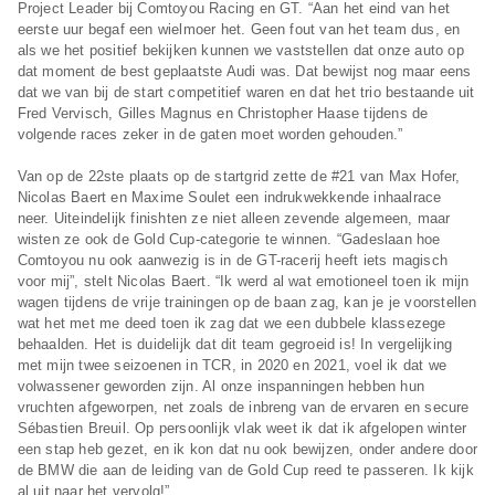
Project Leader bij Comtoyou Racing en GT. “Aan het eind van het
eerste uur begaf een wielmoer het. Geen fout van het team dus, en
als we het positief bekijken kunnen we vaststellen dat onze auto op
dat moment de best geplaatste Audi was. Dat bewijst nog maar eens
dat we van bij de start competitief waren en dat het trio bestaande uit
Fred Vervisch, Gilles Magnus en Christopher Haase tijdens de
volgende races zeker in de gaten moet worden gehouden.”
Van op de 22ste plaats op de startgrid zette de #21 van Max Hofer,
Nicolas Baert en Maxime Soulet een indrukwekkende inhaalrace
neer. Uiteindelijk finishten ze niet alleen zevende algemeen, maar
wisten ze ook de Gold Cup-categorie te winnen. “Gadeslaan hoe
Comtoyou nu ook aanwezig is in de GT-racerij heeft iets magisch
voor mij”, stelt Nicolas Baert. “Ik werd al wat emotioneel toen ik mijn
wagen tijdens de vrije trainingen op de baan zag, kan je je voorstellen
wat het met me deed toen ik zag dat we een dubbele klassezege
behaalden. Het is duidelijk dat dit team gegroeid is! In vergelijking
met mijn twee seizoenen in TCR, in 2020 en 2021, voel ik dat we
volwassener geworden zijn. Al onze inspanningen hebben hun
vruchten afgeworpen, net zoals de inbreng van de ervaren en secure
Sébastien Breuil. Op persoonlijk vlak weet ik dat ik afgelopen winter
een stap heb gezet, en ik kon dat nu ook bewijzen, onder andere door
de BMW die aan de leiding van de Gold Cup reed te passeren. Ik kijk
al uit naar het vervolg!”