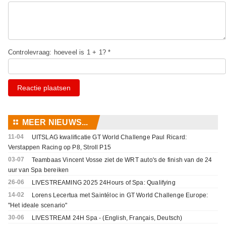
Controlevraag: hoeveel is 1 + 1? *
Reactie plaatsen
⚏
MEER NIEUWS...
11-04
UITSLAG kwalificatie GT World Challenge Paul Ricard:
Verstappen Racing op P8, Stroll P15
03-07
Teambaas Vincent Vosse ziet de WRT auto's de finish van de 24
uur van Spa bereiken
26-06
LIVESTREAMING 2025 24Hours of Spa: Qualifying
14-02
Lorens Lecertua met Saintéloc in GT World Challenge Europe:
"Het ideale scenario"
30-06
LIVESTREAM 24H Spa - (English, Français, Deutsch)