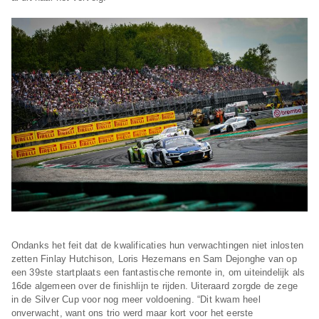
Ondanks het feit dat de kwalificaties hun verwachtingen niet inlosten
zetten Finlay Hutchison, Loris Hezemans en Sam Dejonghe van op
een 39ste startplaats een fantastische remonte in, om uiteindelijk als
16de algemeen over de finishlijn te rijden. Uiteraard zorgde de zege
in de Silver Cup voor nog meer voldoening. “Dit kwam heel
onverwacht, want ons trio werd maar kort voor het eerste