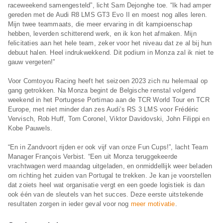
raceweekend samengesteld”, licht Sam Dejonghe toe. “Ik had amper
gereden met de Audi R8 LMS GT3 Evo II en moest nog alles leren.
Mijn twee teammaats, die meer ervaring in dit kampioenschap
hebben, leverden schitterend werk, en ik kon het afmaken. Mijn
felicitaties aan het hele team, zeker voor het niveau dat ze al bij hun
debuut halen. Heel indrukwekkend. Dit podium in Monza zal ik niet te
gauw vergeten!”
Voor Comtoyou Racing heeft het seizoen 2023 zich nu helemaal op
gang getrokken. Na Monza begint de Belgische renstal volgend
weekend in het Portugese Portimao aan de TCR World Tour en TCR
Europe, met niet minder dan zes Audi’s RS 3 LMS voor Frédéric
Vervisch, Rob Huff, Tom Coronel, Viktor Davidovski, John Filippi en
Kobe Pauwels.
“En in Zandvoort rijden er ook vijf van onze Fun Cups!”, lacht Team
Manager François Verbist. “Een uit Monza teruggekeerde
vrachtwagen werd maandag uitgeladen, en onmiddellijk weer beladen
om richting het zuiden van Portugal te trekken. Je kan je voorstellen
dat zoiets heel wat organisatie vergt en een goede logistiek is dan
ook één van de sleutels van het succes. Deze eerste uitstekende
resultaten zorgen in ieder geval voor nog
meer motivatie
.